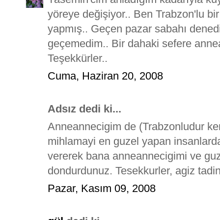
yöreye değişiyor.. Ben Trabzon'lu bir 
yapmış.. Geçen pazar sabahı dened
geçemedim.. Bir dahaki sefere annea
Teşekkürler..
Cuma, Haziran 20, 2008
Adsız dedi ki...
Anneannecigim de (Trabzonludur ken
mihlamayi en guzel yapan insanlard
vererek bana anneannecigimi ve guzel
dondurdunuz. Tesekkurler, agiz tadin
Pazar, Kasım 09, 2008