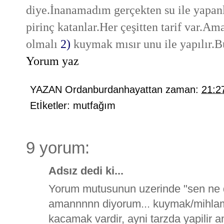
diye.İnanamadım gerçekten su ile yapanla
pirinç katanlar.Her çeşitten tarif var.A
olmalı
2)
kuymak mısır unu ile yapılır
Yorum yaz
YAZAN
Ordanburdanhayattan
zaman:
21:2
Etİketler:
mutfağım
9 yorum:
Adsız dedi ki...
Yorum mutusunun uzerinde "sen ne de
amannnnn diyorum... kuymak/mihlama
kacamak vardir, ayni tarzda yapilir 