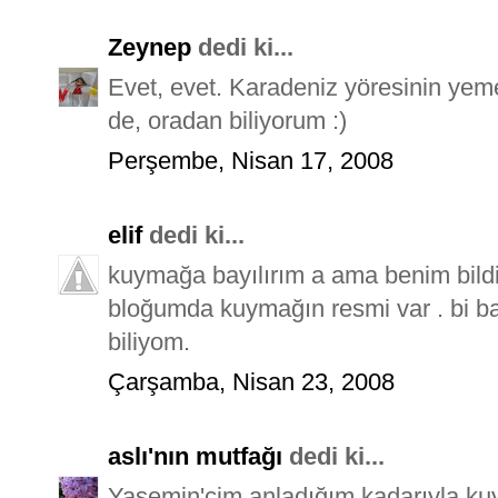
Zeynep
dedi ki...
Evet, evet. Karadeniz yöresinin yeme
de, oradan biliyorum :)
Perşembe, Nisan 17, 2008
elif
dedi ki...
kuymağa bayılırım a ama benim bild
bloğumda kuymağın resmi var . bi ba
biliyom.
Çarşamba, Nisan 23, 2008
aslı'nın mutfağı
dedi ki...
Yasemin'cim anladığım kadarıyla k