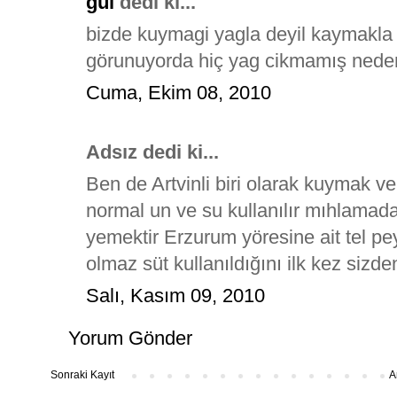
gül
dedi ki...
bizde kuymagi yagla deyil kaymakla 
görunuyorda hiç yag cikmamış nedens
Cuma, Ekim 08, 2010
Adsız dedi ki...
Ben de Artvinli biri olarak kuymak v
normal un ve su kullanılır mıhlamada
yemektir Erzurum yöresine ait tel p
olmaz süt kullanıldığını ilk kez sizd
Salı, Kasım 09, 2010
Yorum Gönder
Sonraki Kayıt
A