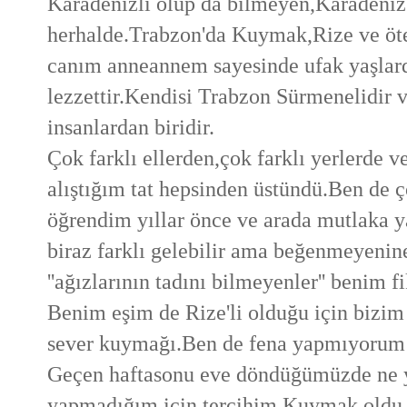
Karadenizli olup da bilmeyen,Karadeniz
herhalde.Trabzon'da Kuymak,Rize ve öt
canım anneannem sayesinde ufak yaşlard
lezzettir.Kendisi Trabzon Sürmenelidir 
insanlardan biridir.
Çok farklı ellerden,çok farklı yerlerde v
alıştığım tat hepsinden üstündü.Ben de
öğrendim yıllar önce ve arada mutlaka y
biraz farklı gelebilir ama beğenmeyenin
''ağızlarının tadını bilmeyenler'' benim f
Benim eşim de Rize'li olduğu için bizim 
sever kuymağı.Ben de fena yapmıyorum 
Geçen haftasonu eve döndüğümüzde ne 
yapmadığım için tercihim Kuymak oldu.Ta