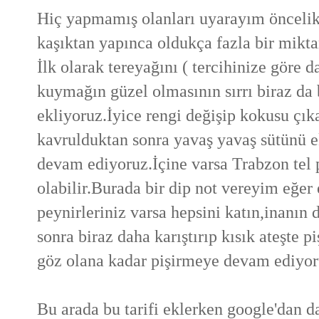
Hiç yapmamış olanları uyarayım öncelikl
kaşıktan yapınca oldukça fazla bir mikt
İlk olarak tereyağını ( tercihinize göre 
kuymağın güzel olmasının sırrı biraz da b
ekliyoruz.İyice rengi değişip kokusu çı
kavrulduktan sonra yavaş yavaş sütünü 
devam ediyoruz.İçine varsa Trabzon tel p
olabilir.Burada bir dip not vereyim eğe
peynirleriniz varsa hepsini katın,inanın d
sonra biraz daha karıştırıp kısık ateşte
pi
göz olana kadar pişirmeye devam ediyoru
Bu arada bu tarifi eklerken google'dan da