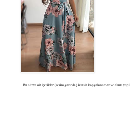
Bu siteye ait içerikler (resim,yazı vb.) izinsiz kopyalanamaz ve alıntı ya