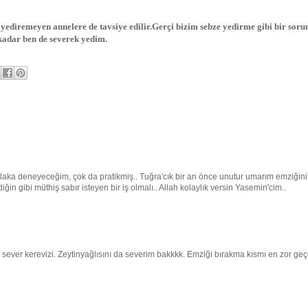
i yediremeyen annelere de tavsiye edilir.Gerçi bizim sebze yedirme gibi bir sor
 kadar ben de severek yedim.
Mutlaka deneyeceğim, çok da pratikmiş.. Tuğra'cık bir an önce unutur umarım emziğini
ğin gibi müthiş sabır isteyen bir iş olmalı.. Allah kolaylık versin Yasemin'cim..
k sever kerevizi. Zeytinyağlısını da severim bakkkk. Emziği bırakma kısmı en zor ge