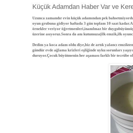
Küçük Adamdan Haber Var ve Kerev
Uzunca zamandır evin küçük adamından pek bahsetmiyordum
oyun grubuna gidiyor haftada 3 gün toplam 10 saat kadar.Ar
örnekler veriyor öğretmenleri,inanılmaz bir duygubüyümüş d
üzerine asıyoruz.Sonra da anı kutumuza(ilk emzik,ilk oyunca
Dedim ya koca adam oldu diye,biz de artık yalancı emzikten
gündür evde ağlama krizleri eşliğinde uyku sorunları yaşı
duruyor.Çocuk büyütmenin her aşaması farklı bir tecrübe olu