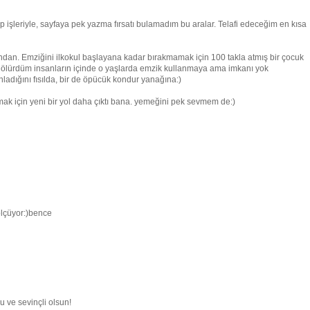
şleriyle, sayfaya pek yazma fırsatı bulamadım bu aralar. Telafi edeceğim en kısa
an. Emziğini ilkokul başlayana kadar bırakmamak için 100 takla atmış bir çocuk
n ölürdüm insanların içinde o yaşlarda emzik kullanmaya ama imkanı yok
ladığını fısılda, bir de öpücük kondur yanağına:)
nmak için yeni bir yol daha çıktı bana. yemeğini pek sevmem de:)
ölçüyor:)bence
 ve sevinçli olsun!