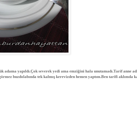
üçük adama yapıldı.Çok severek yedi ama emziğini hala unutamadı.Tarif anne ad
görmez buzdolabında tek kalmış kerevizden hemen yaptım.Ben tarifi aklımda k