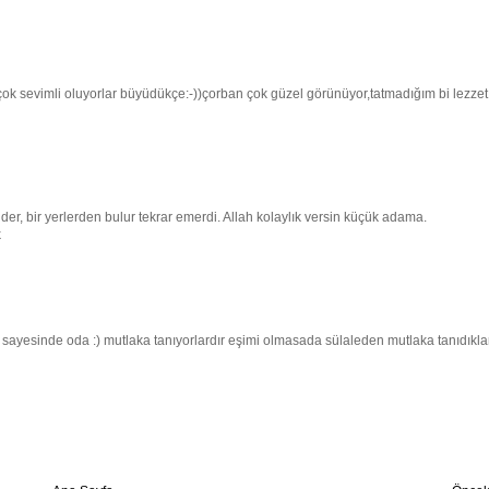
ok sevimli oluyorlar büyüdükçe:-))çorban çok güzel görünüyor,tatmadığım bi lezzet
der, bir yerlerden bulur tekrar emerdi. Allah kolaylık versin küçük adama.
k
sayesinde oda :) mutlaka tanıyorlardır eşimi olmasada sülaleden mutlaka tanıdıkla