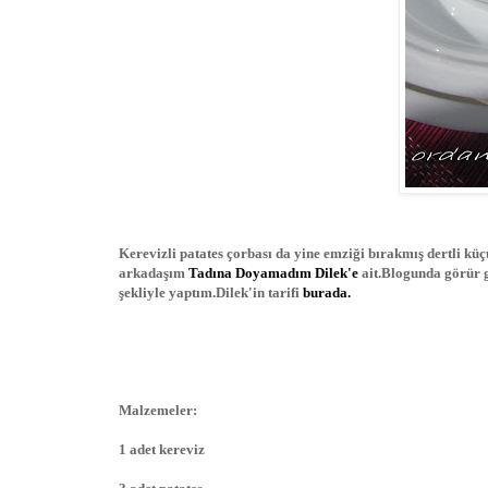
Kerevizli patates çorbası da yine emziği bırakmış dertli k
arkadaşım
Tadına Doyamadım Dilek'e
ait.Blogunda görür 
şekliyle yaptım.Dilek'in tarifi
burada.
Malzemeler:
1 adet kereviz