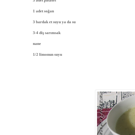
3 adet patates
1 adet soğan
3 bardak et suyu ya da su
3-4 diş sarımsak
nane
1/2 limonun suyu