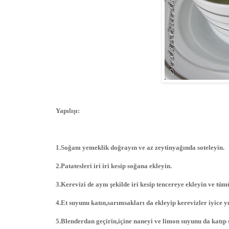
Yapılışı:
1.Soğanı yemeklik doğrayın ve az zeytinyağında soteleyin.
2.Patatesleri iri iri kesip soğana ekleyin.
3.Kerevizi de aynı şekilde iri kesip tencereye ekleyin ve t
4.Et suyunu katın,sarımsakları da ekleyip kerevizler iyice
5.Blenderdan geçirin,içine naneyi ve limon suyunu da katıp s