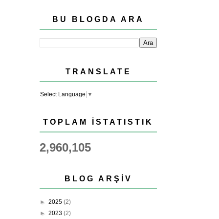
BU BLOGDA ARA
TRANSLATE
Select Language
▼
TOPLAM İSTATISTIK
2,960,105
BLOG ARŞIV
►
2025
(2)
►
2023
(2)