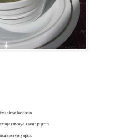
ümünü biraz kavurun
 yumuşayıncaya kadar pişirin
ıcak servis yapın.