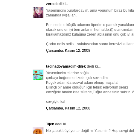
zero
dedi ki...
Yasemincim buralardayım, ama yoğunum biraz bu kitap i
zamanda iyişallah.
Ben senin o küçük adamını öperim o pamuk yanaklarınd
olarak onu en iyi ben anlarım herhalde:))) utancımda
bırakamazdım:) kulağına zeren ablasının onu çok iyi an
Çorba nefis nefis... salatasından sonra kerevizi kulla
Çarşamba, Kasım 12, 2008
tadınadoyamadım-dilek
dedi ki...
Yasemincim ellerine sağlık
çorbayı beğenmenizede çok sevindim.
Küçük adam da sosyal adam olmuş maşallah
Bilinçli bir anne olduğun için tebrik ediyorum seni:)
emziğide bırakır kısa sürede,Tuğra annesinin sabrını 
sevgiyle kal
Çarşamba, Kasım 12, 2008
Tijen
dedi ki...
Ne çabuk büyüyorlar değil mi Yasemin? Hep sevgi dolu