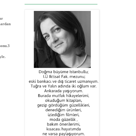
ır
alardan
sonu.3
yle.