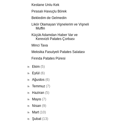
Kestane Unlu Kek
Pırasalı Havuçlu Börek
Bekledim de Gelmedin
Likör Olamayan Vişnelerim ve Vişneli
Muffin
Küçük Adamdan Haber Var ve
Kerevizli Patates Çorbası
Minci Tava
Meksika Fasulyeli Patates Salatası
Fırında Patates Püresi
►
Ekim
(5)
►
Eylül
(6)
►
Ağustos
(6)
►
Temmuz
(7)
►
Haziran
(5)
►
Mayıs
(7)
►
Nisan
(9)
►
Mart
(10)
►
Şubat
(13)