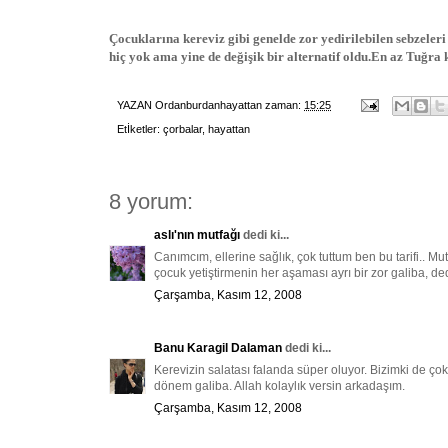
Çocuklarına kereviz gibi genelde zor yedirilebilen sebzeler
hiç yok ama yine de değişik bir alternatif oldu.En az Tuğra
YAZAN
Ordanburdanhayattan
zaman:
15:25
Etİketler:
çorbalar
,
hayattan
8 yorum:
aslı'nın mutfağı
dedi ki...
Canımcım, ellerine sağlık, çok tuttum ben bu tarifi.. 
çocuk yetiştirmenin her aşaması ayrı bir zor galiba, dedi
Çarşamba, Kasım 12, 2008
Banu Karagil Dalaman
dedi ki...
Kerevizin salatası falanda süper oluyor. Bizimki de ço
dönem galiba. Allah kolaylık versin arkadaşım.
Çarşamba, Kasım 12, 2008