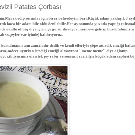
izli Patates Çorbası
.Merak edip soranlar için biraz bahsedeyim bari.Küçük adam yaklaşık 3 ayd
tık koca bir adam bile oldu denilebilir.Her ay sonunda yuvada yaptığı çalışm
e okullu olmuş diye içten içe gurur duyuyor insan,eve getirip buzdolabımızın
k vs.şeyler var içinde) kaldırıyoruz.
 kurtulmanın tam zamanıdır dedik ve kendi elleriyle çöpe attırdık emziği hafta
yoruz,sadece uyurken istediği emziği olmayınca ''meme meme'' diye ağlanıp
yor,ihtiyacımız olan tek şey sabır ve sonsuz özveri.İşte küçük adam cephesi bö