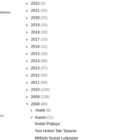
►
2022
(4)
►
2021
(32)
unumuz
►
2020
(25)
►
2019
(24)
►
2018
(32)
►
2017
(10)
►
2016
(12)
►
2015
(28)
►
2014
(68)
►
2013
(57)
►
2012
(56)
,
►
2011
(84)
►
2010
(100)
►
2009
(108)
▼
2008
(88)
►
Aralık
(9)
çen
▼
Kasım
(11)
Sodalı Poğaça
Yeni Hobim Takı Tasarım
Milföylü Sosisli Lolipoplar