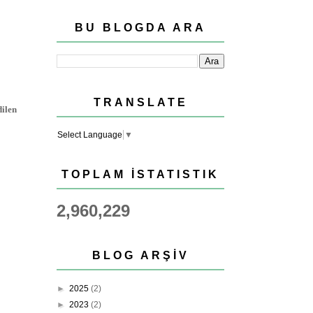
BU BLOGDA ARA
TRANSLATE
dilen
Select Language
▼
TOPLAM İSTATISTIK
2,960,229
BLOG ARŞIV
►
2025
(2)
►
2023
(2)