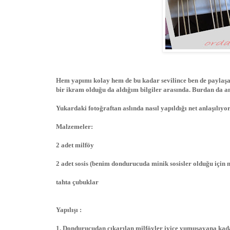
Hem yapımı kolay hem de bu kadar sevilince ben de paylaşay
bir ikram olduğu da aldığım bilgiler arasında. Burdan da a
Yukardaki fotoğraftan aslında nasıl yapıldığı net anlaşılıyo
Malzemeler:
2 adet milföy
2 adet sosis (benim dondurucuda minik sosisler olduğu için 
tahta çubuklar
Yapılışı :
1. Dondurucudan çıkarılan milföyler iyice yumuşayana kada