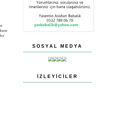
en
ykusu
ler
SOSYAL MEDYA
İZLEYICILER