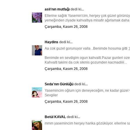
aslı'nın mutfağı
dedi ki...
Ellerine sağlık Yasemin'cim, herşey çok güzel görünü
yemeğinden ziyade kahvaltıya misafir ağırlamak daha ço
Çarşamba, Kasım 26, 2008
Haydins
dedi ki...
Aa cok guzel gorunuyor valla ..Benimde hosuma gitti ;
Benimde en sevdigim ogun kahvalti.Pazar gunleri ozelli
Kahvalti takimi da cok sikmis gozumden kacmadiiii...
Çarşamba, Kasım 26, 2008
Seda'nın Günlüğü
dedi ki...
Yasemincim oğlum için deneyeceğim, ne kadar güzel v
Sevgiler
Çarşamba, Kasım 26, 2008
Betül KAVAL
dedi ki...
mmm yasemincim herşey harika gözüküyor. ellerine sağ