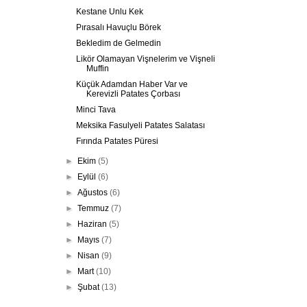
Kestane Unlu Kek
Pırasalı Havuçlu Börek
Bekledim de Gelmedin
Likör Olamayan Vişnelerim ve Vişneli
Muffin
Küçük Adamdan Haber Var ve
Kerevizli Patates Çorbası
Minci Tava
Meksika Fasulyeli Patates Salatası
Fırında Patates Püresi
►
Ekim
(5)
►
Eylül
(6)
►
Ağustos
(6)
►
Temmuz
(7)
►
Haziran
(5)
►
Mayıs
(7)
►
Nisan
(9)
►
Mart
(10)
►
Şubat
(13)