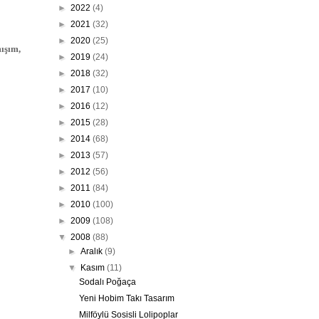
►
2022
(4)
►
2021
(32)
►
2020
(25)
mışım,
►
2019
(24)
►
2018
(32)
►
2017
(10)
►
2016
(12)
►
2015
(28)
►
2014
(68)
►
2013
(57)
►
2012
(56)
►
2011
(84)
►
2010
(100)
►
2009
(108)
▼
2008
(88)
►
Aralık
(9)
▼
Kasım
(11)
Sodalı Poğaça
Yeni Hobim Takı Tasarım
Milföylü Sosisli Lolipoplar