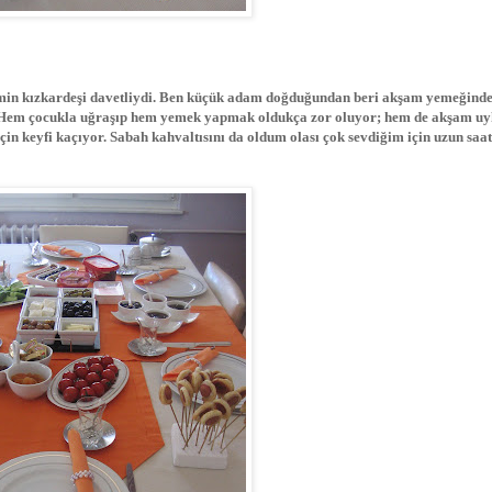
imin kızkardeşi davetliydi. Ben küçük adam doğduğundan beri akşam yemeğind
. Hem çocukla uğraşıp hem yemek yapmak oldukça zor oluyor; hem de akşam u
çin keyfi kaçıyor. Sabah kahvaltısını da oldum olası çok sevdiğim için uzun saat