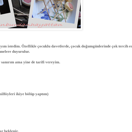
ım istedim. Özellikle çocuklu davetlerde, çocuk doğumgünlerinde çok tercih e
nnelere duyurulur.
r sanırım ama yine de tarifi vereyim.
milföyleri ikiye bölüp yaptım)
r beklenir.