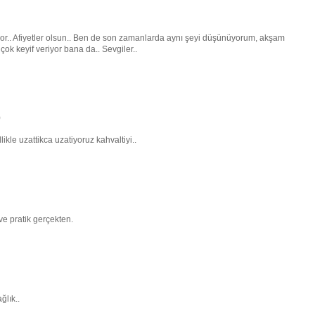
yor.. Afiyetler olsun.. Ben de son zamanlarda aynı şeyi düşünüyorum, akşam
k keyif veriyor bana da.. Sevgiler..
)
kle uzattikca uzatiyoruz kahvaltiyi..
e pratik gerçekten.
lık..