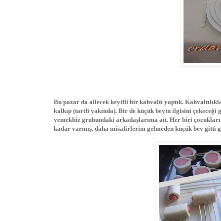
Bu pazar da ailecek keyifli bir kahvaltı yaptık. Kahvaltı
kalkıp (tarifi yakında). Bir de küçük beyin ilgisini çekeceği
yemekbiz grubundaki arkadaşlarıma ait. Her biri çocukları
kadar varmış, daha misafirlerim gelmeden küçük bey gitti ge