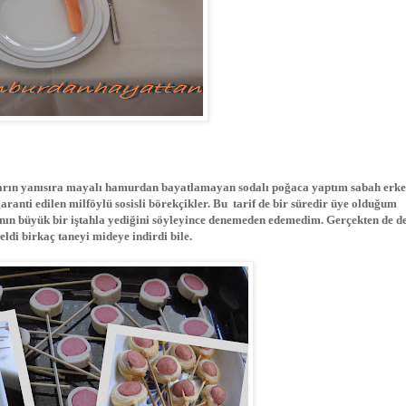
lıkların yanısıra mayalı hamurdan bayatlamayan sodalı poğaca yaptım sabah erk
 garanti edilen milföylü sosisli börekçikler. Bu tarif de bir süredir üye olduğum
nın büyük bir iştahla yediğini söyleyince denemeden edemedim. Gerçekten de de
ldi birkaç taneyi mideye indirdi bile.