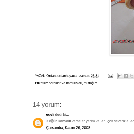
YAZAN
Ordanburdanhayattan
zaman:
23:31
Etİketler:
börekler ve hamurişleri
,
mutfağım
14 yorum:
egeli
dedi ki...
3 öğün kahvaltı verseler yerim vallahi,çok severiz aile
Çarşamba, Kasım 26, 2008