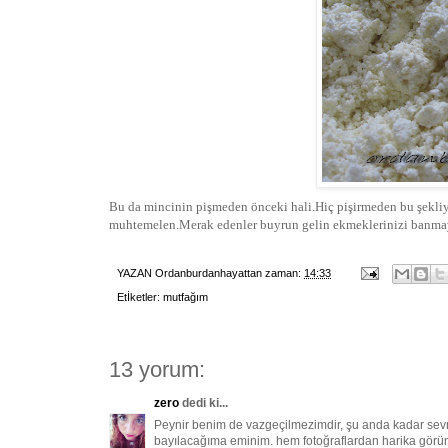
Bu da mincinin pişmeden önceki hali.Hiç pişirmeden bu şekliyl
muhtemelen.Merak edenler buyrun gelin ekmeklerinizi banma
YAZAN
Ordanburdanhayattan
zaman:
14:33
Etİketler:
mutfağım
13 yorum:
zero
dedi ki...
Peynir benim de vazgeçilmezimdir, şu anda kadar sev
bayılacağıma eminim. hem fotoğraflardan harika görünüy