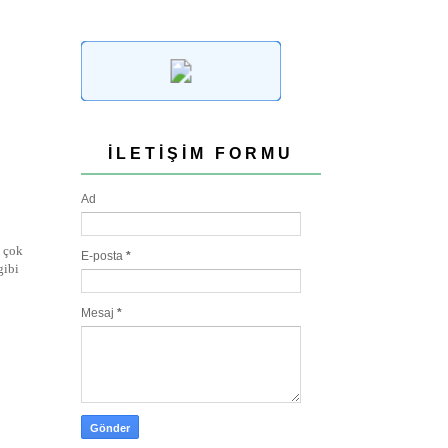
İLETIŞIM FORMU
Ad
a çok
E-posta
*
gibi
Mesaj
*