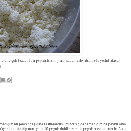
e bile çok lezzetli bir peynir.Bizim yarın sabah kahvaltımızda yerini alacak
ya.
mediğim bir peynir çeşidine rastlamadım. minci hiç denemediğim bir peynir ama
or, hem de diyorum ya küflü peynir dahil her çeşit peynir başımın tacıdır. Bakır