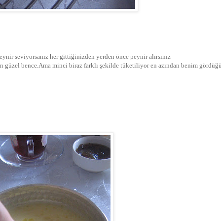
eynir seviyorsanız her gittiğinizden yerden önce peynir alırsınız
ayrı güzel bence.Ama minci biraz farklı şekilde tüketiliyor en azından benim gördü