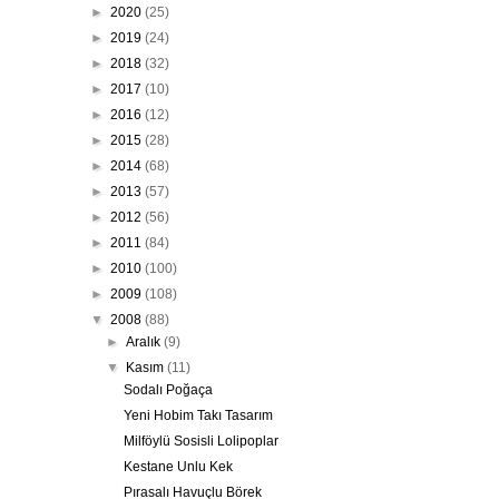
►
2020
(25)
►
2019
(24)
►
2018
(32)
►
2017
(10)
►
2016
(12)
►
2015
(28)
►
2014
(68)
►
2013
(57)
►
2012
(56)
►
2011
(84)
►
2010
(100)
►
2009
(108)
▼
2008
(88)
►
Aralık
(9)
▼
Kasım
(11)
Sodalı Poğaça
Yeni Hobim Takı Tasarım
Milföylü Sosisli Lolipoplar
Kestane Unlu Kek
Pırasalı Havuçlu Börek