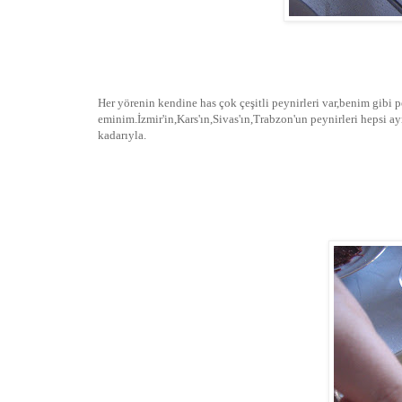
Her yörenin kendine has çok çeşitli peynirleri var,benim gibi p
eminim.İzmir'in,Kars'ın,Sivas'ın,Trabzon'un peynirleri hepsi 
kadarıyla.