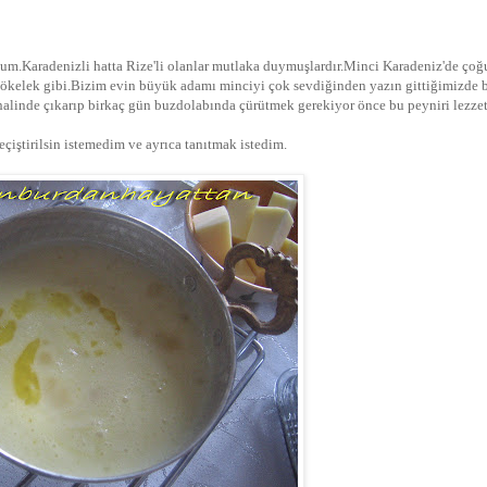
oldum.Karadenizli hatta Rize'li olanlar mutlaka duymuşlardır.Minci Karadeniz'de ço
r,çökelek gibi.Bizim evin büyük adamı minciyi çok sevdiğinden yazın gittiğimizde 
linde çıkarıp birkaç gün buzdolabında çürütmek gerekiyor önce bu peyniri lezzet
iştirilsin istemedim ve ayrıca tanıtmak istedim.