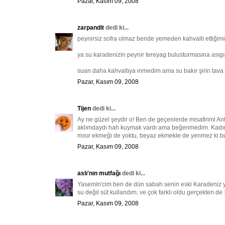
Pazar, Kasım 09, 2008
zarpandit
dedi ki...
peynirsiz sofra olmaz bende yemeden kahvaltı ettiğim
ya su karadenizin peynir tereyag bulusturmasına asıgı
suan daha kahvaltıya inmedim ama su bakır şirin tava 
Pazar, Kasım 09, 2008
Tijen
dedi ki...
Ay ne güzel şeydir o! Ben de geçenlerde misafirimi A
aklımdaydı hah kuymak vardı ama beğenmedim. Kadınca
mısır ekmeği de yoktu, beyaz ekmekle de yenmez ki b
Pazar, Kasım 09, 2008
aslı'nın mutfağı
dedi ki...
Yasemin'cim ben de dün sabah senin eski Karadeniz yazın
su değil süt kullandım, ve çok farklı oldu gerçekten de :
Pazar, Kasım 09, 2008