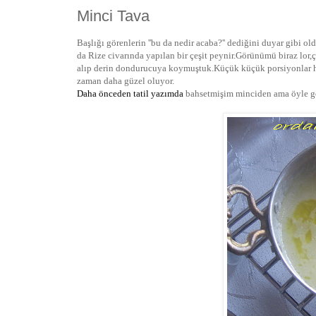
Minci Tava
Başlığı görenlerin ''bu da nedir acaba?'' dediğini duyar gibi 
da Rize civarında yapılan bir çeşit peynir.Görünümü biraz lo
alıp derin dondurucuya koymuştuk.Küçük küçük porsiyonlar ha
zaman daha güzel oluyor.
Daha önceden tatil yazımda
bahsetmişim minciden ama öyle geç