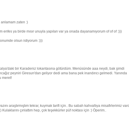
i anlamam zaten :)
m enfes ya birde mısır unuyla yapılan var ya onada dayanamıyorum of of of :)))
onumde olsun istiyorum :)))
ntalya'daki bir Karadeniz lokantasına götürdüm. Menüsünde aaa neydi, bak şimdi
ğız peyniri Giresun'dan geliyor dedi ama bana pek inandırıcı gelmedi. Yanında
u meret!
ı araştırmıştım tekrar, kuymak tarifi için.. Bu sabah kahvaltıya misafirlerimiz vard
) Kulaklarını çınlattım hep, çok teşekkürler püf noktası için :) Öperim..