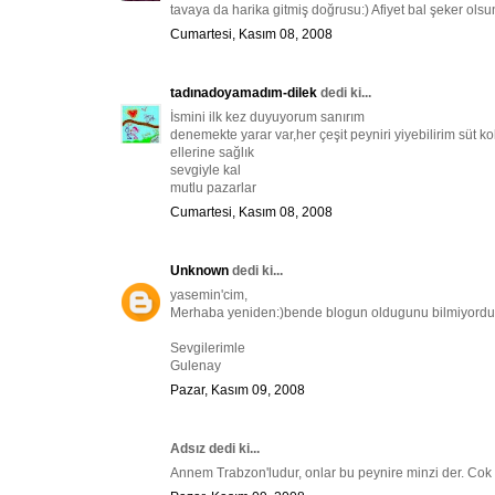
tavaya da harika gitmiş doğrusu:) Afiyet bal şeker olsu
Cumartesi, Kasım 08, 2008
tadınadoyamadım-dilek
dedi ki...
İsmini ilk kez duyuyorum sanırım
denemekte yarar var,her çeşit peyniri yiyebilirim süt kok
ellerine sağlık
sevgiyle kal
mutlu pazarlar
Cumartesi, Kasım 08, 2008
Unknown
dedi ki...
yasemin'cim,
Merhaba yeniden:)bende blogun oldugunu bilmiyordum.
Sevgilerimle
Gulenay
Pazar, Kasım 09, 2008
Adsız dedi ki...
Annem Trabzon'ludur, onlar bu peynire minzi der. Cok lez