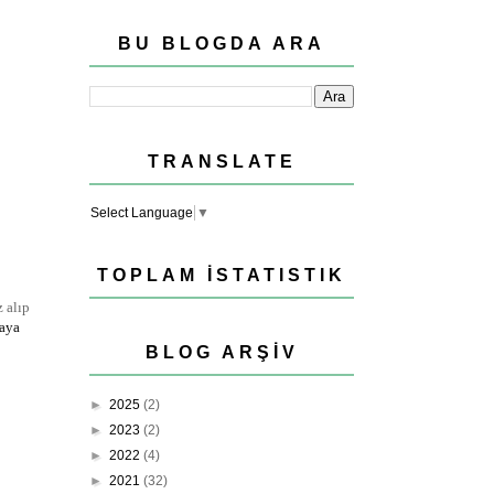
BU BLOGDA ARA
TRANSLATE
Select Language
▼
TOPLAM İSTATISTIK
z alıp
aya
BLOG ARŞIV
►
2025
(2)
►
2023
(2)
►
2022
(4)
►
2021
(32)