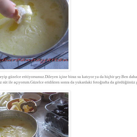
leyip güzelce eritiyorsunuz.Dileyen içine biraz su katıyor ya da hiçbir şey.Ben dah
z süt ile açıyorum.Güzelce eridikten sonra da yukardaki fotoğrafta da gördüğünüz 