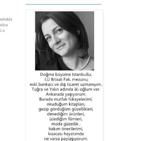
ğunlukla
bolca
i o