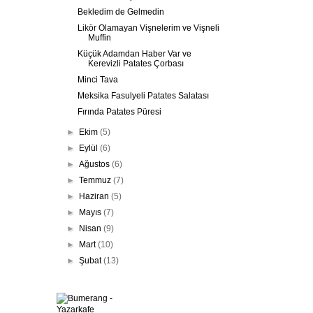
Bekledim de Gelmedin
Likör Olamayan Vişnelerim ve Vişneli
Muffin
Küçük Adamdan Haber Var ve
Kerevizli Patates Çorbası
Minci Tava
Meksika Fasulyeli Patates Salatası
Fırında Patates Püresi
►
Ekim
(5)
►
Eylül
(6)
►
Ağustos
(6)
►
Temmuz
(7)
►
Haziran
(5)
►
Mayıs
(7)
►
Nisan
(9)
►
Mart
(10)
►
Şubat
(13)