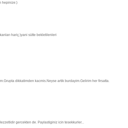
n hepinize:)
anları hariç:)yani sütte bekletilenleri
Grupta dikkatimden kacmis.Neyse artik burdayim.Gelirim her firsatta.
zetlidir gercekten de. Paylastiginiz icin tesekkurler...