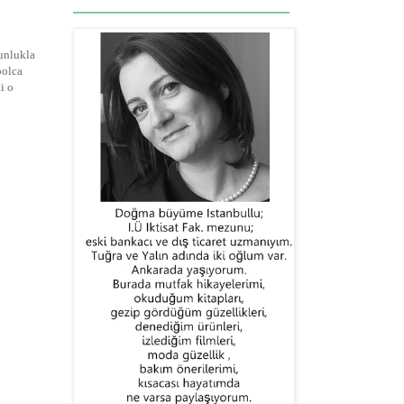
ğunlukla
bolca
i o