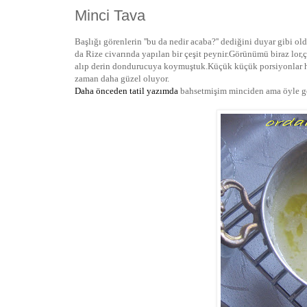
Minci Tava
Başlığı görenlerin ''bu da nedir acaba?'' dediğini duyar gibi 
da Rize civarında yapılan bir çeşit peynir.Görünümü biraz lo
alıp derin dondurucuya koymuştuk.Küçük küçük porsiyonlar ha
zaman daha güzel oluyor.
Daha önceden tatil yazımda
bahsetmişim minciden ama öyle geç