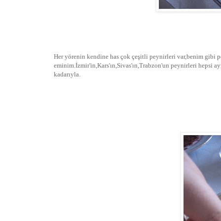
Her yörenin kendine has çok çeşitli peynirleri var,benim gibi p
eminim.İzmir'in,Kars'ın,Sivas'ın,Trabzon'un peynirleri hepsi 
kadarıyla.