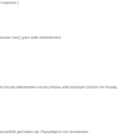
n hepinize:)
anları hariç:)yani sütte bekletilenleri
Grupta dikkatimden kacmis.Neyse artik burdayim.Gelirim her firsatta.
zetlidir gercekten de. Paylastiginiz icin tesekkurler...