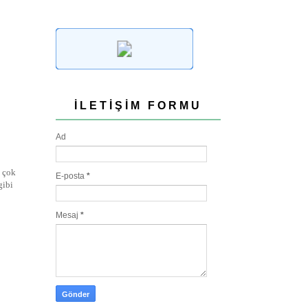
İLETIŞIM FORMU
Ad
a çok
E-posta
*
gibi
Mesaj
*