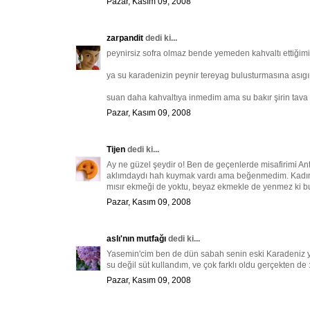
Pazar, Kasım 09, 2008
zarpandit
dedi ki...
peynirsiz sofra olmaz bende yemeden kahvaltı ettiğim
ya su karadenizin peynir tereyag bulusturmasına asıgı
suan daha kahvaltıya inmedim ama su bakır şirin tava 
Pazar, Kasım 09, 2008
Tijen
dedi ki...
Ay ne güzel şeydir o! Ben de geçenlerde misafirimi A
aklımdaydı hah kuymak vardı ama beğenmedim. Kadınca
mısır ekmeği de yoktu, beyaz ekmekle de yenmez ki b
Pazar, Kasım 09, 2008
aslı'nın mutfağı
dedi ki...
Yasemin'cim ben de dün sabah senin eski Karadeniz yazın
su değil süt kullandım, ve çok farklı oldu gerçekten de :
Pazar, Kasım 09, 2008