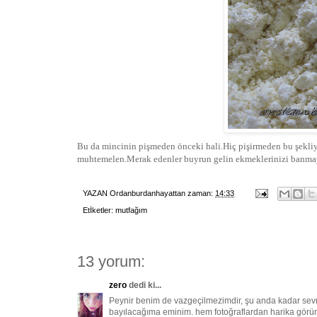
Bu da mincinin pişmeden önceki hali.Hiç pişirmeden bu şekliyl
muhtemelen.Merak edenler buyrun gelin ekmeklerinizi banma
YAZAN
Ordanburdanhayattan
zaman:
14:33
Etİketler:
mutfağım
13 yorum:
zero
dedi ki...
Peynir benim de vazgeçilmezimdir, şu anda kadar sev
bayılacağıma eminim. hem fotoğraflardan harika görünüy