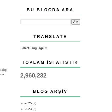
BU BLOGDA ARA
TRANSLATE
Select Language
▼
TOPLAM İSTATISTIK
z alıp
2,960,232
aya
BLOG ARŞIV
►
2025
(2)
►
2023
(2)