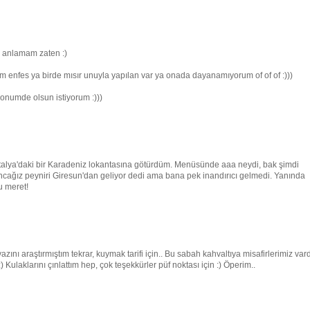
i anlamam zaten :)
m enfes ya birde mısır unuyla yapılan var ya onada dayanamıyorum of of of :)))
onumde olsun istiyorum :)))
ntalya'daki bir Karadeniz lokantasına götürdüm. Menüsünde aaa neydi, bak şimdi
ğız peyniri Giresun'dan geliyor dedi ama bana pek inandırıcı gelmedi. Yanında
u meret!
ı araştırmıştım tekrar, kuymak tarifi için.. Bu sabah kahvaltıya misafirlerimiz vard
) Kulaklarını çınlattım hep, çok teşekkürler püf noktası için :) Öperim..