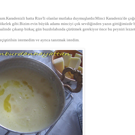
oldum.Karadenizli hatta Rize'li olanlar mutlaka duymuşlardır.Minci Karadeniz'de ço
r,çökelek gibi.Bizim evin büyük adamı minciyi çok sevdiğinden yazın gittiğimizde 
linde çıkarıp birkaç gün buzdolabında çürütmek gerekiyor önce bu peyniri lezzet
iştirilsin istemedim ve ayrıca tanıtmak istedim.