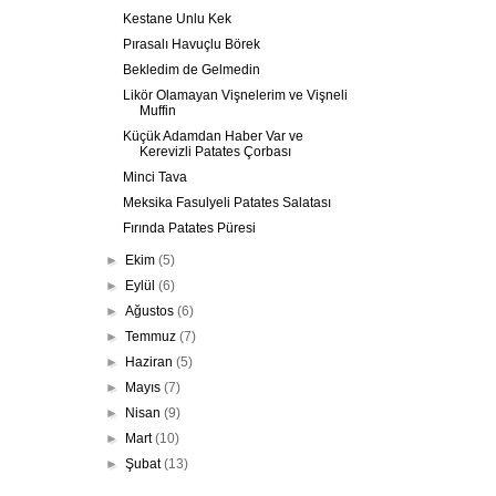
Kestane Unlu Kek
Pırasalı Havuçlu Börek
Bekledim de Gelmedin
Likör Olamayan Vişnelerim ve Vişneli
Muffin
Küçük Adamdan Haber Var ve
Kerevizli Patates Çorbası
Minci Tava
Meksika Fasulyeli Patates Salatası
Fırında Patates Püresi
►
Ekim
(5)
►
Eylül
(6)
►
Ağustos
(6)
►
Temmuz
(7)
►
Haziran
(5)
►
Mayıs
(7)
►
Nisan
(9)
►
Mart
(10)
►
Şubat
(13)