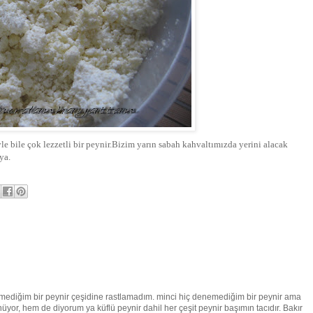
e bile çok lezzetli bir peynir.Bizim yarın sabah kahvaltımızda yerini alacak
ya.
mediğim bir peynir çeşidine rastlamadım. minci hiç denemediğim bir peynir ama
or, hem de diyorum ya küflü peynir dahil her çeşit peynir başımın tacıdır. Bakır