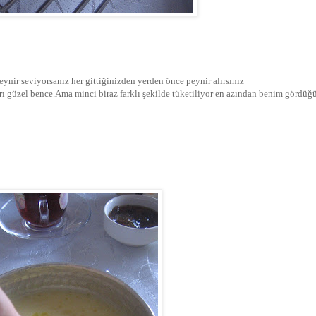
eynir seviyorsanız her gittiğinizden yerden önce peynir alırsınız
ayrı güzel bence.Ama minci biraz farklı şekilde tüketiliyor en azından benim gördü