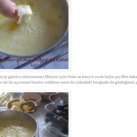
leyip güzelce eritiyorsunuz.Dileyen içine biraz su katıyor ya da hiçbir şey.Ben dah
z süt ile açıyorum.Güzelce eridikten sonra da yukardaki fotoğrafta da gördüğünüz 