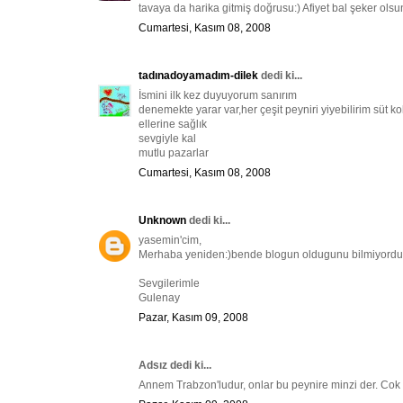
tavaya da harika gitmiş doğrusu:) Afiyet bal şeker olsu
Cumartesi, Kasım 08, 2008
tadınadoyamadım-dilek
dedi ki...
İsmini ilk kez duyuyorum sanırım
denemekte yarar var,her çeşit peyniri yiyebilirim süt kok
ellerine sağlık
sevgiyle kal
mutlu pazarlar
Cumartesi, Kasım 08, 2008
Unknown
dedi ki...
yasemin'cim,
Merhaba yeniden:)bende blogun oldugunu bilmiyordum.
Sevgilerimle
Gulenay
Pazar, Kasım 09, 2008
Adsız dedi ki...
Annem Trabzon'ludur, onlar bu peynire minzi der. Cok lez