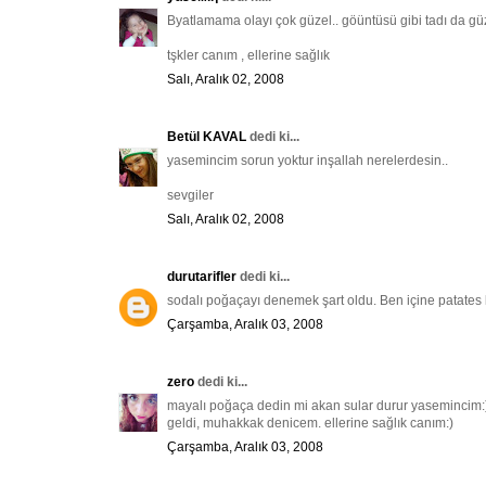
Byatlamama olayı çok güzel.. göüntüsü gibi tadı da 
tşkler canım , ellerine sağlık
Salı, Aralık 02, 2008
Betül KAVAL
dedi ki...
yasemincim sorun yoktur inşallah nerelerdesin..
sevgiler
Salı, Aralık 02, 2008
durutarifler
dedi ki...
sodalı poğaçayı denemek şart oldu. Ben içine patates k
Çarşamba, Aralık 03, 2008
zero
dedi ki...
mayalı poğaça dedin mi akan sular durur yasemincim:)
geldi, muhakkak denicem. ellerine sağlık canım:)
Çarşamba, Aralık 03, 2008