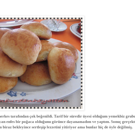
erkes tarafından çok beğenildi. Tarif bir süredir üyesi olduğum yemekbiz grub
yan enfes bir poğaca olduğunu görünce dayanamadım ve yaptım. Sonuç gerçekt
raz bekleyince sertleşip lezzetini yitiriyor ama bunlar hiç de öyle değilmiş.