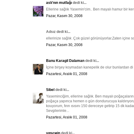
aslı'nın mutfağı
dedi ki...
Ellerine sağlık Yasemin'cim.. Ben mayalı hamur bir kere
Pazar, Kasım 30, 2008
Adsız dedi ki...
ellerinize sağlık .Çok güzel görünüyorlar.Zaten içine
Pazar, Kasım 30, 2008
Banu Karagil Dalaman
dedi ki...
İçine birşey koymadan kanepelik de olur bunlardan di
Pazartesi, Aralık 01, 2008
Sibel
dedi ki...
Yaseminciğim, ellerine sağlık. Ben mayalı poğaçaları
poğaça yapınca hemen o gün dondurucuya kaldırıyorum 
kouyorum, fırın ısısını 150 dereceye getirip 15 dk kad
Sevgilerimle...
Pazartesi, Aralık 01, 2008
уαѕємiη
dedi ki...