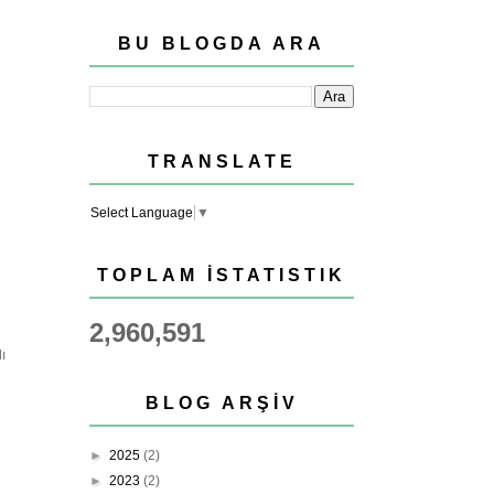
BU BLOGDA ARA
TRANSLATE
Select Language
▼
TOPLAM İSTATISTIK
2,960,591
ı
BLOG ARŞIV
►
2025
(2)
►
2023
(2)