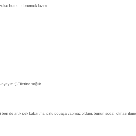
güzelse hemen denemek lazım..
oyayım :))Ellerine sağlık
 ben de artık pek kabartma tozlu poğaça yapmaz oldum. bunun sodalı olması ilgin