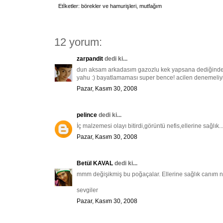
Etİketler:
börekler ve hamurişleri
,
mutfağım
12 yorum:
zarpandit
dedi ki...
dun aksam arkadasım gazozlu kek yapsana dediğinde 
yahu :) bayatlamaması super bence! acilen denemeliyi
Pazar, Kasım 30, 2008
pelince
dedi ki...
İç malzemesi olayı bitirdi,görüntü nefis,ellerine sağlık..
Pazar, Kasım 30, 2008
Betül KAVAL
dedi ki...
mmm değişikmiş bu poğaçalar. Ellerine sağlık canım n
sevgiler
Pazar, Kasım 30, 2008