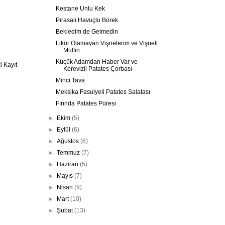
Kestane Unlu Kek
Pırasalı Havuçlu Börek
Bekledim de Gelmedin
Likör Olamayan Vişnelerim ve Vişneli
Muffin
Küçük Adamdan Haber Var ve
 Kayıt
Kerevizli Patates Çorbası
Minci Tava
Meksika Fasulyeli Patates Salatası
Fırında Patates Püresi
►
Ekim
(5)
►
Eylül
(6)
►
Ağustos
(6)
►
Temmuz
(7)
►
Haziran
(5)
►
Mayıs
(7)
►
Nisan
(9)
►
Mart
(10)
►
Şubat
(13)