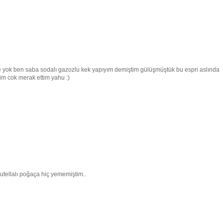
yok ben saba sodalı gazozlu kek yapıyım demiştim gülüşmüştük bu espri aslında
m cok merak ettim yahu :)
.
utellalı poğaça hiç yememiştim..