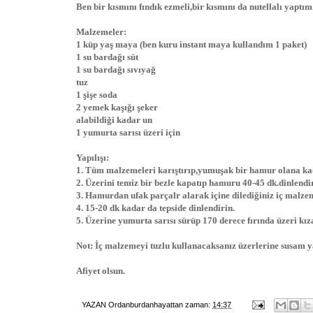
Ben bir kısmını fındık ezmeli,bir kısmını da nutellalı yaptım
Malzemeler:
1 küp yaş maya (ben kuru instant maya kullandım 1 paket)
1 su bardağı süt
1 su bardağı sıvıyağ
tuz
1 şişe soda
2 yemek kaşığı şeker
alabildiği kadar un
1 yumurta sarısı üzeri için
Yapılışı:
1. Tüm malzemeleri karıştırıp,yumuşak bir hamur olana k
2. Üzerini temiz bir bezle kapatıp hamuru 40-45 dk.dinlendi
3. Hamurdan ufak parçalr alarak içine dilediğiniz iç malze
4. 15-20 dk kadar da tepside dinlendirin.
5. Üzerine yumurta sarısı sürüp 170 derece fırında üzeri kız
Not: İç malzemeyi tuzlu kullanacaksanız üzerlerine susam 
Afiyet olsun.
YAZAN
Ordanburdanhayattan
zaman:
14:37