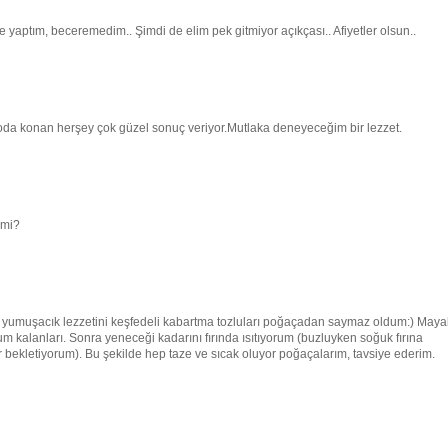
 yaptım, beceremedim.. Şimdi de elim pek gitmiyor açıkçası.. Afiyetler olsun..
 soda konan herşey çok güzel sonuç veriyor.Mutlaka deneyeceğim bir lezzet.
 mi?
n yumuşacık lezzetini keşfedeli kabartma tozluları poğaçadan saymaz oldum:) Mayal
kalanları. Sonra yeneceği kadarını fırında ısıtıyorum (buzluyken soğuk fırına
ar bekletiyorum). Bu şekilde hep taze ve sıcak oluyor poğaçalarım, tavsiye ederim.