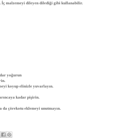
. İç malzemeyi dileyen dilediği gibi kullanabilir.
adar yoğurun
rin.
meyi koyup elinizle yuvarlayın.
arıncaya kadar pişirin.
ya da çörekotu eklemeyi unutmayın.