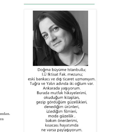
undan.
en