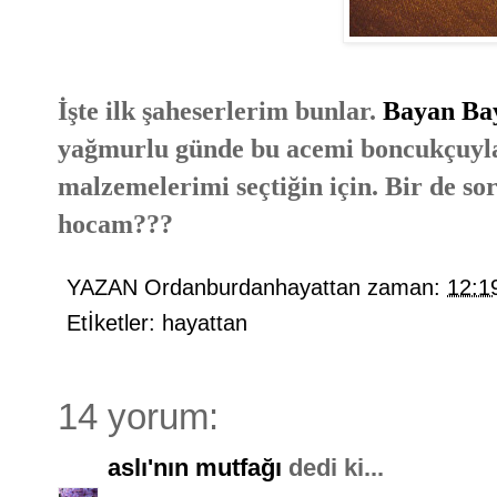
İşte ilk şaheserlerim bunlar.
Bayan B
yağmurlu günde bu acemi boncukçuyl
malzemelerimi seçtiğin için. Bir de 
hocam???
YAZAN
Ordanburdanhayattan
zaman:
12:1
Etİketler:
hayattan
14 yorum:
aslı'nın mutfağı
dedi ki...