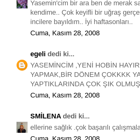
Yasemin'cim bir ara ben de merak sa
kendime.. Çok keyifli bir uğraş gerç
incilere bayıldım.. İyi haftasonları..
Cuma, Kasım 28, 2008
egeli
dedi ki...
YASEMİNCİM ,YENİ HOBİN HAYIR
YAPMAK,BİR DÖNEM ÇOKKKK YAP
YAPTIKLARINDA ÇOK ŞIK OLMUŞ
Cuma, Kasım 28, 2008
SMİLENA
dedi ki...
ellerine sağlık .çok başarılı çalışmala
Cuma, Kasım 28, 2008