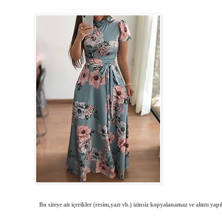
Bu siteye ait içerikler (resim,yazı vb.) izinsiz kopyalanamaz ve alıntı ya