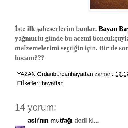
İşte ilk şaheserlerim bunlar.
Bayan B
yağmurlu günde bu acemi boncukçuyl
malzemelerimi seçtiğin için. Bir de 
hocam???
YAZAN
Ordanburdanhayattan
zaman:
12:1
Etİketler:
hayattan
14 yorum:
aslı'nın mutfağı
dedi ki...