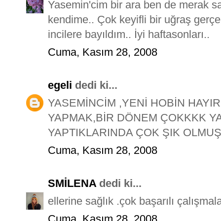
Yasemin'cim bir ara ben de merak sa
kendime.. Çok keyifli bir uğraş gerç
incilere bayıldım.. İyi haftasonları..
Cuma, Kasım 28, 2008
egeli
dedi ki...
YASEMİNCİM ,YENİ HOBİN HAYIR
YAPMAK,BİR DÖNEM ÇOKKKK YAP
YAPTIKLARINDA ÇOK ŞIK OLMUŞ
Cuma, Kasım 28, 2008
SMİLENA
dedi ki...
ellerine sağlık .çok başarılı çalışmala
Cuma, Kasım 28, 2008