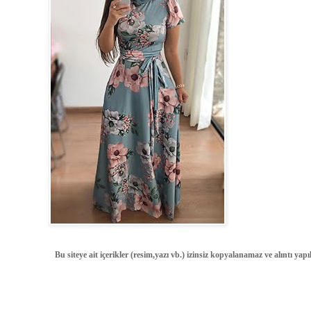
Bu siteye ait içerikler (resim,yazı vb.) izinsiz kopyalanamaz ve alıntı ya