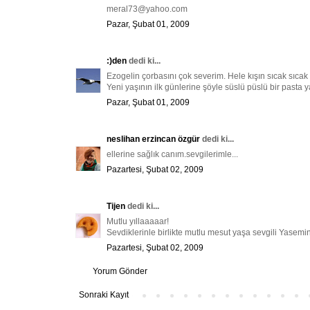
meral73@yahoo.com
Pazar, Şubat 01, 2009
:)den
dedi ki...
Ezogelin çorbasını çok severim. Hele kışın sıcak sıca
Yeni yaşının ilk günlerine şöyle süslü püslü bir pasta y
Pazar, Şubat 01, 2009
neslihan erzincan özgür
dedi ki...
ellerine sağlık canım.sevgilerimle...
Pazartesi, Şubat 02, 2009
Tijen
dedi ki...
Mutlu yıllaaaaar!
Sevdiklerinle birlikte mutlu mesut yaşa sevgili Yasemin
Pazartesi, Şubat 02, 2009
Yorum Gönder
Sonraki Kayıt