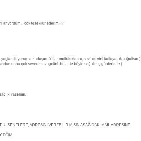
i ariyordum... cok tesekkur ederim!! :)
aşlar diliyorum arkadaşım. Yıllar mutluluklarını, sevinçlerini katlayarak çoğaltsın:)
ndan daha çok severim ezogelini. hele de böyle soğuk kış günlerinde:)
 sağlık Yasemin.
U SENELERE, ADRESİNİ VEREBİLİR MİSİN AŞAĞIDAKİ MAİL ADRESİNE.
ECEĞİM.