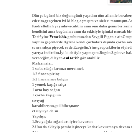
Dün çok güzel bir doğumgünü yaşadım tüm ailemle beraber,be
ederim,gerçekten iyi ki blog açmışım ve sizleri tanımışım
Kudrettullah yayınlayacaktım ama onu daha geniş bir zam
kendisini ama bugün havanın da etkisiyle içimizi ısıtıcak bi
Tarif yine
Yemek.biz
grubumuzdan Sevgili Figen'e ait.Grup
yaptım geçenlerde.Ağzına kendi çorbaları dışında çorba so
sonra sıkça pişecek evde Ezogelin.Yine gruptakilerin söyled
yarıya indirdim.İyi ki de öyle yapmışım.Bugün 3.gün ve hala
vereceğim,dileyen
asıl tarife
göz atabilir.
Malzemeler:
1 su bardağı kırmızı mercimek
1/2 fincan pirinç
1/2 fincan ince bulgur
1 yemek kaşığı salça
1 orta boy soğan
1 çorba kaşığı un
sıvıyağ
karabiber,tuz,pul biber,nane
et suyu ya da su
Yapılışı:
1.Sıvıyağda soğanları iyice kavurun
2.Unu da ekleyip pembeleşinceye kadar kavurmaya devam e