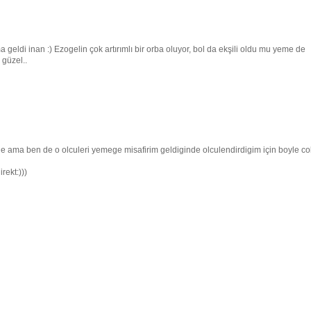
geldi inan :) Ezogelin çok artırımlı bir orba oluyor, bol da ekşili oldu mu yeme de
 güzel..
le ama ben de o olculeri yemege misafirim geldiginde olculendirdigim için boyle co
rekt:)))