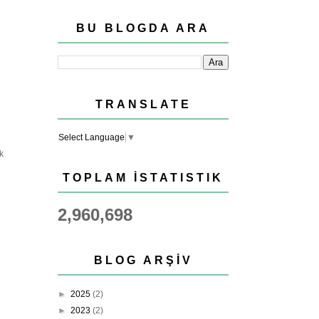
BU BLOGDA ARA
TRANSLATE
Select Language
▼
k
TOPLAM İSTATISTIK
2,960,698
BLOG ARŞIV
►
2025
(2)
►
2023
(2)