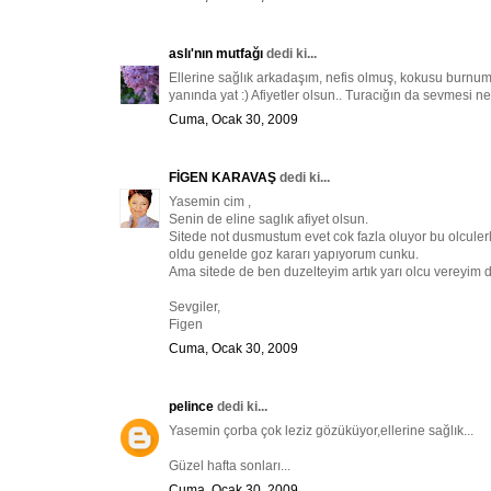
aslı'nın mutfağı
dedi ki...
Ellerine sağlık arkadaşım, nefis olmuş, kokusu burnuma 
yanında yat :) Afiyetler olsun.. Turacığın da sevmesi ne
Cuma, Ocak 30, 2009
FİGEN KARAVAŞ
dedi ki...
Yasemin cim ,
Senin de eline saglık afiyet olsun.
Sitede not dusmustum evet cok fazla oluyor bu olculer
oldu genelde goz kararı yapıyorum cunku.
Ama sitede de ben duzelteyim artık yarı olcu vereyim di
Sevgiler,
Figen
Cuma, Ocak 30, 2009
pelince
dedi ki...
Yasemin çorba çok leziz gözüküyor,ellerine sağlık...
Güzel hafta sonları...
Cuma, Ocak 30, 2009