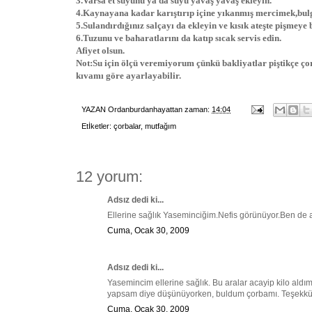
3.Varsa et suyunu ya da suyu yavaş yavaş ekleyin.
4.Kaynayana kadar karıştırıp içine yıkanmış mercimek,bulgu
5.Sulandırdığınız salçayı da ekleyin ve kısık ateşte pişmeye 
6.Tuzunu ve baharatlarını da katıp sıcak servis edin.
Afiyet olsun.
Not:Su için ölçü veremiyorum çünkü bakliyatlar piştikçe ço
kıvamı göre ayarlayabilir.
YAZAN
Ordanburdanhayattan
zaman:
14:04
Etİketler:
çorbalar
,
mutfağım
12 yorum:
Adsız dedi ki...
Ellerine sağlık Yaseminciğim.Nefis görünüyor.Ben de ay
Cuma, Ocak 30, 2009
Adsız dedi ki...
Yasemincim ellerine sağlık. Bu aralar acayip kilo al
yapsam diye düşünüyorken, buldum çorbamı. Teşekkürler
Cuma, Ocak 30, 2009