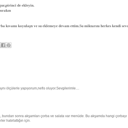
r,pirinci de ekleyin.
bırakın
rba kıvamı koyulaştı ve su eklemeye devam ettim.Su miktarını herkes kendi sev
nı ölçülerle yapıyorum,nefis oluyor.Sevgilerimle....
dım, bundan sonra akşamları çorba ve salata var menüde. Bu akşamda hangi çorbayı
 hatırlattığın için.