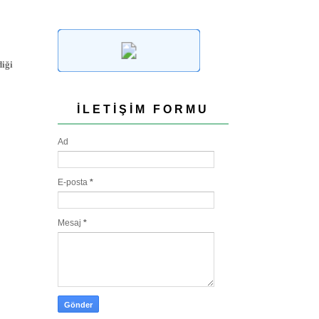
diği
İLETIŞIM FORMU
Ad
E-posta
*
Mesaj
*