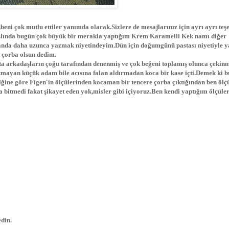
ni çok mutlu ettiler yanımda olarak.Sizlere de mesajlarınız için ayrı ayrı teş
.Aslında bugün çok büyük bir merakla yaptığım Krem Karamelli Kek namı diğer
anda daha uzunca yazmak niyetindeyim.Dün için doğumgünü pastası niyetiyle 
r çorba olsun dedim.
ta arkadaşların çoğu tarafından denenmiş ve çok beğeni toplamış olunca çekin
kmayan küçük adam bile acısına falan aldırmadan koca bir kase içti.Demek ki 
iğine göre Figen'in ölçülerinden kocaman bir tencere çorba çıktığından ben ölç
 bitmedi fakat şikayet eden yok,misler gibi içiyoruz.Ben kendi yaptığım ölçüler
din.