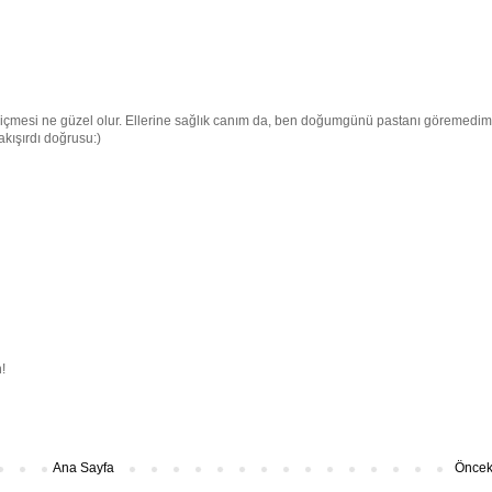
k içmesi ne güzel olur. Ellerine sağlık canım da, ben doğumgünü pastanı göremedim
akışırdı doğrusu:)
!
Ana Sayfa
Önceki