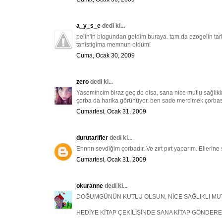
a_y_s_e
dedi ki...
pelin'in blogundan geldim buraya. tam da ezogelin tarif
tanistigima memnun oldum!
Cuma, Ocak 30, 2009
zero
dedi ki...
Yasemincim biraz geç de olsa, sana nice mutlu sağlıklı y
çorba da harika görünüyor. ben sade mercimek çorbası
Cumartesi, Ocak 31, 2009
durutarifler
dedi ki...
Ennnn sevdiğim çorbadır. Ve zırt pırt yaparım. Ellerine
Cumartesi, Ocak 31, 2009
okuranne
dedi ki...
DOĞUMGÜNÜN KUTLU OLSUN, NİCE SAĞLIKLI MUTL
HEDİYE KİTAP ÇEKİLİŞİNDE SANA KİTAP GÖNDER