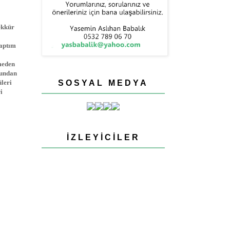
ekkür
yaptım
meden
bundan
üleri
SOSYAL MEDYA
i
İZLEYICILER