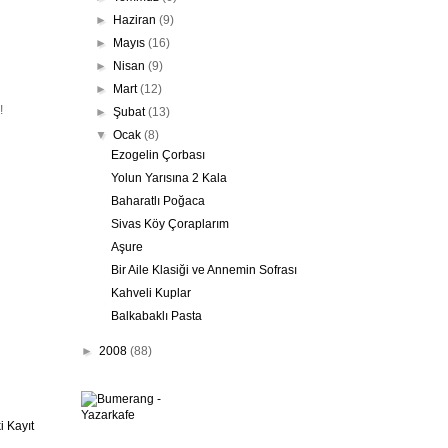
►
Haziran
(9)
►
Mayıs
(16)
►
Nisan
(9)
►
Mart
(12)
!
►
Şubat
(13)
▼
Ocak
(8)
Ezogelin Çorbası
Yolun Yarısına 2 Kala
Baharatlı Poğaca
Sivas Köy Çoraplarım
Aşure
Bir Aile Klasiği ve Annemin Sofrası
Kahveli Kuplar
Balkabaklı Pasta
►
2008
(88)
 Kayıt