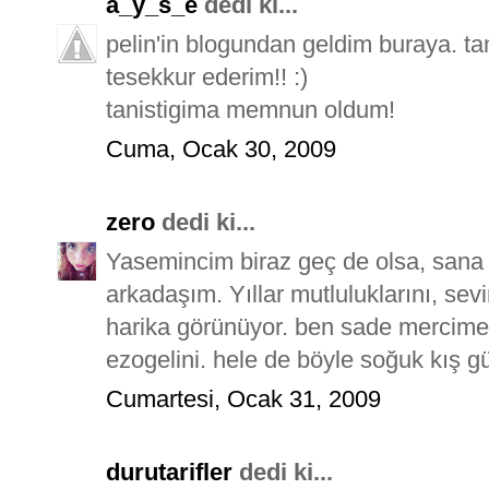
a_y_s_e
dedi ki...
pelin'in blogundan geldim buraya. tam
tesekkur ederim!! :)
tanistigima memnun oldum!
Cuma, Ocak 30, 2009
zero
dedi ki...
Yasemincim biraz geç de olsa, sana n
arkadaşım. Yıllar mutluluklarını, sevi
harika görünüyor. ben sade mercim
ezogelini. hele de böyle soğuk kış gü
Cumartesi, Ocak 31, 2009
durutarifler
dedi ki...