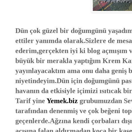
Dün çok güzel bir doğumgünü yaşadım
ettiler yanımda olarak.Sizlere de mesaj
ederim,gerçekten iyi ki blog açmışım 
büyük bir merakla yaptığım Krem Kar
yayınlayacaktım ama onu daha geniş 
niyetindeyim.Dün için doğumgünü past
havanın da etkisiyle içimizi ısıtıcak b
Tarif yine
Yemek.biz
grubumuzdan Sevg
tarafından denenmiş ve çok beğeni to
geçenlerde.Ağzına kendi çorbaları dı
acısına falan aldırmadan koca bir kas