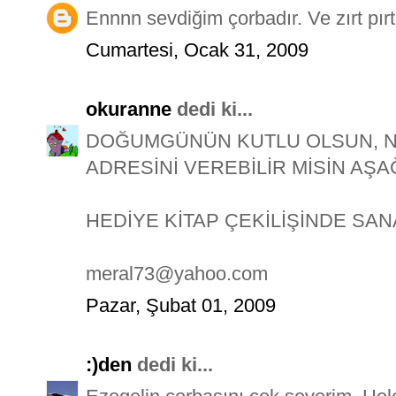
Ennnn sevdiğim çorbadır. Ve zırt pır
Cumartesi, Ocak 31, 2009
okuranne
dedi ki...
DOĞUMGÜNÜN KUTLU OLSUN, Nİ
ADRESİNİ VEREBİLİR MİSİN AŞA
HEDİYE KİTAP ÇEKİLİŞİNDE SA
meral73@yahoo.com
Pazar, Şubat 01, 2009
:)den
dedi ki...