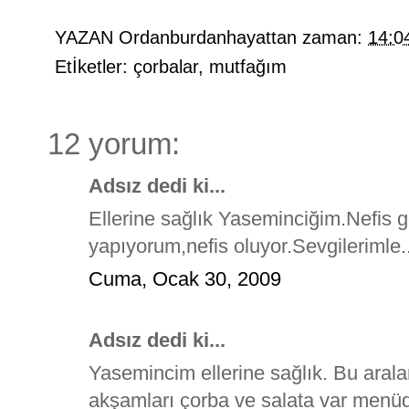
YAZAN
Ordanburdanhayattan
zaman:
14:0
Etİketler:
çorbalar
,
mutfağım
12 yorum:
Adsız dedi ki...
Ellerine sağlık Yaseminciğim.Nefis g
yapıyorum,nefis oluyor.Sevgilerimle..
Cuma, Ocak 30, 2009
Adsız dedi ki...
Yasemincim ellerine sağlık. Bu arala
akşamları çorba ve salata var men