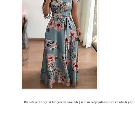
Bu siteye ait içerikler (resim,yazı vb.) izinsiz kopyalanamaz ve alıntı ya