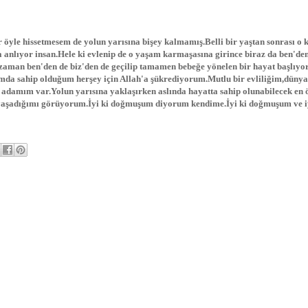
öyle hissetmesem de yolun yarısına bişey kalmamış.Belli bir yaştan sonrası o 
a anlıyor insan.Hele ki evlenip de o yaşam karmaşasına girince biraz da ben'den
o zaman ben'den de biz'den de geçilip tamamen bebeğe yönelen bir hayat başlıyo
da sahip olduğum herşey için Allah'a şükrediyorum.Mutlu bir evliliğim,dünya
adamım var.Yolun yarısına yaklaşırken aslında hayatta sahip olunabilecek en 
 yaşadığımı görüyorum.İyi ki doğmuşum diyorum kendime.İyi ki doğmuşum ve iy