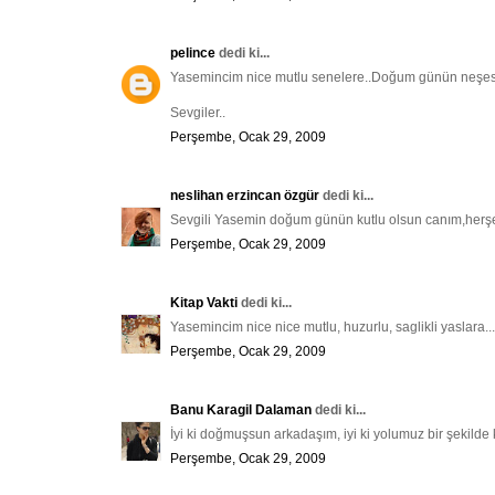
pelince
dedi ki...
Yasemincim nice mutlu senelere..Doğum günün neşesi
Sevgiler..
Perşembe, Ocak 29, 2009
neslihan erzincan özgür
dedi ki...
Sevgili Yasemin doğum günün kutlu olsun canım,herşey d
Perşembe, Ocak 29, 2009
Kitap Vakti
dedi ki...
Yasemincim nice nice mutlu, huzurlu, saglikli yaslara...
Perşembe, Ocak 29, 2009
Banu Karagil Dalaman
dedi ki...
İyi ki doğmuşsun arkadaşım, iyi ki yolumuz bir şekilde ke
Perşembe, Ocak 29, 2009