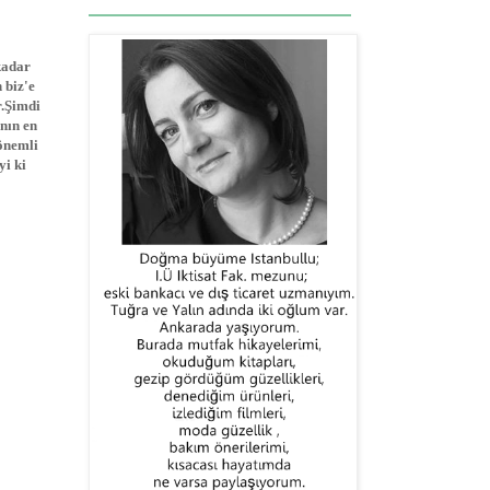
kadar
 biz'e
r.Şimdi
nın en
önemli
i ki