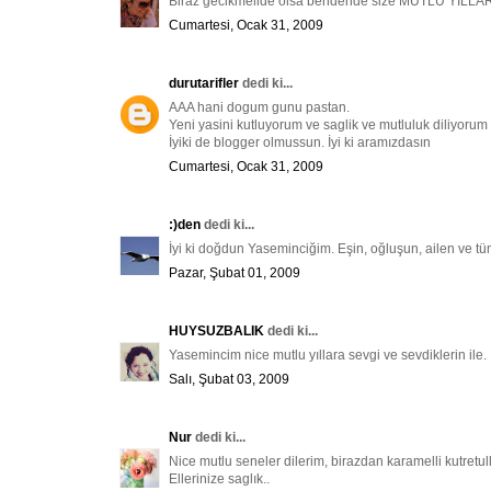
Biraz gecikmelide olsa bendende size MUTLU YILL
Cumartesi, Ocak 31, 2009
durutarifler
dedi ki...
AAA hani dogum gunu pastan.
Yeni yasini kutluyorum ve saglik ve mutluluk diliyorum .
İyiki de blogger olmussun. İyi ki aramızdasın
Cumartesi, Ocak 31, 2009
:)den
dedi ki...
İyi ki doğdun Yaseminciğim. Eşin, oğluşun, ailen ve tüm
Pazar, Şubat 01, 2009
HUYSUZBALIK
dedi ki...
Yasemincim nice mutlu yıllara sevgi ve sevdiklerin ile. 
Salı, Şubat 03, 2009
Nur
dedi ki...
Nice mutlu seneler dilerim, birazdan karamelli kutretul
Ellerinize saglık..