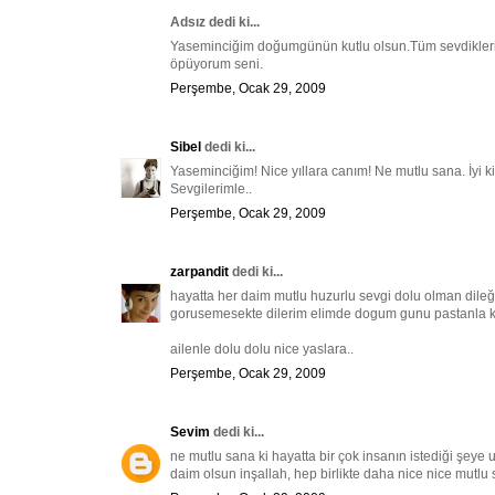
Adsız dedi ki...
Yaseminciğim doğumgünün kutlu olsun.Tüm sevdiklerinl
öpüyorum seni.
Perşembe, Ocak 29, 2009
Sibel
dedi ki...
Yaseminciğim! Nice yıllara canım! Ne mutlu sana. İyi
Sevgilerimle..
Perşembe, Ocak 29, 2009
zarpandit
dedi ki...
hayatta her daim mutlu huzurlu sevgi dolu olman dileğ
gorusemesekte dilerim elimde dogum gunu pastanla kap
ailenle dolu dolu nice yaslara..
Perşembe, Ocak 29, 2009
Sevim
dedi ki...
ne mutlu sana ki hayatta bir çok insanın istediği şeye u
daim olsun inşallah, hep birlikte daha nice nice mutlu sağ