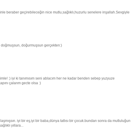
e beraber geçirebileceğin nice mutlu,sağlıklı,huzurlu senelere inşallah.Sevgiyle
 ki doğmuşsun, doğurmuşsun gerçekten:)
imle! :) iyi ki tanımısım seni ablacım her ne kadar benden sebep yuzyuze
ını çalarım gecte olsa :)
laşmışsın. iyi bir eş,iyi bir baba,dünya tatlısı bir çocuk.bundan sonra da mutluluğun
lıklı yıllara...