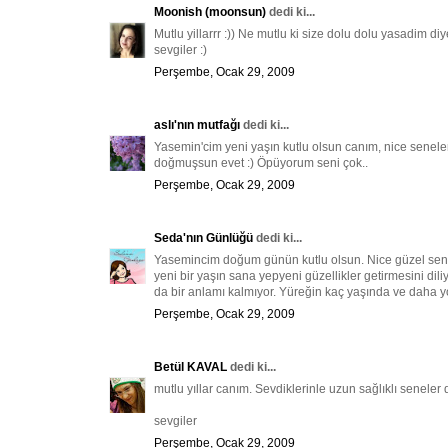
Moonish (moonsun)
dedi ki...
Mutlu yillarrr :)) Ne mutlu ki size dolu dolu yasadim di
sevgiler :)
Perşembe, Ocak 29, 2009
aslı'nın mutfağı
dedi ki...
Yasemin'cim yeni yaşın kutlu olsun canım, nice senelere
doğmuşsun evet :) Öpüyorum seni çok..
Perşembe, Ocak 29, 2009
Seda'nın Günlüğü
dedi ki...
Yasemincim doğum günün kutlu olsun. Nice güzel senele
yeni bir yaşın sana yepyeni güzellikler getirmesini di
da bir anlamı kalmıyor. Yüreğin kaç yaşında ve daha yolu
Perşembe, Ocak 29, 2009
Betül KAVAL
dedi ki...
mutlu yıllar canım. Sevdiklerinle uzun sağlıklı seneler d
sevgiler
Perşembe, Ocak 29, 2009