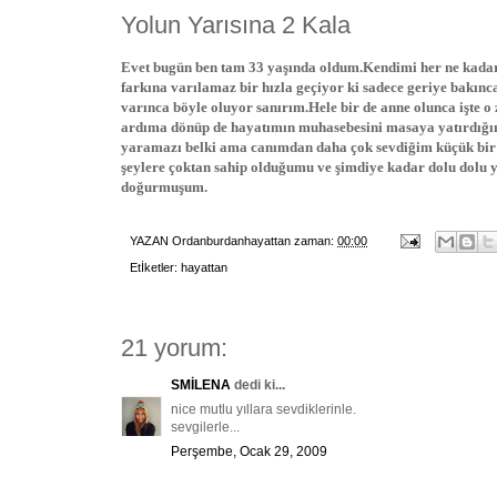
Yolun Yarısına 2 Kala
Evet bugün ben tam 33 yaşında oldum.Kendimi her ne kadar 
farkına varılamaz bir hızla geçiyor ki sadece geriye bakınc
varınca böyle oluyor sanırım.Hele bir de anne olunca işte 
ardıma dönüp de hayatımın muhasebesini masaya yatırdığım
yaramazı belki ama canımdan daha çok sevdiğim küçük bir 
şeylere çoktan sahip olduğumu ve şimdiye kadar dolu dolu
doğurmuşum.
YAZAN
Ordanburdanhayattan
zaman:
00:00
Etİketler:
hayattan
21 yorum:
SMİLENA
dedi ki...
nice mutlu yıllara sevdiklerinle.
sevgilerle...
Perşembe, Ocak 29, 2009