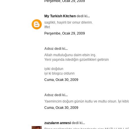
Perşembe, Ocak 29, 2009
My Turkish Kitchen
dedi ki...
saglikli, hayirli bir omur dilerim.
Iffet
Perşembe, Ocak 29, 2009
Adsız dedi ki...
Allah mutluluğunu daim etsin inş.
Yeni yaşında istediğin gzüellikleri getirsin
iyiki doğdun
iyi ki blogcu oldunn
Cuma, Ocak 30, 2009
Adsız dedi ki...
Yaemincim doğum günün kutlu ve mutlu olsun. İyi kib
Cuma, Ocak 30, 2009
zuzuların annesi
dedi ki...