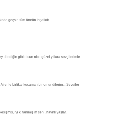
nde geçsin tüm ömrün inşallah...
ilediğin gibi olsun.nice güzel yıllara.sevgilerimle...
 Ailenle birlikte kocaman bir omur dilerim... Sevgiler
sişmiş, iyi ki tanımışım seni, hayırlı yaşlar.