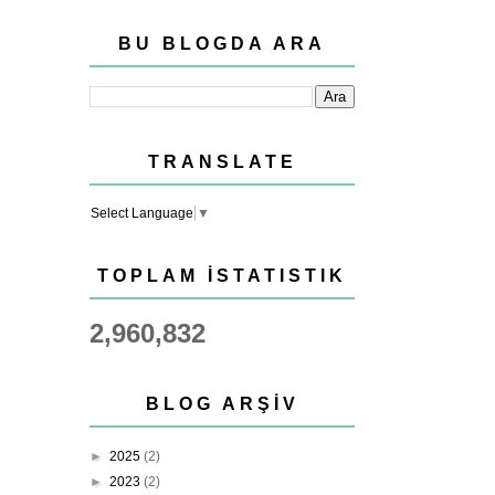
BU BLOGDA ARA
TRANSLATE
Select Language
▼
TOPLAM İSTATISTIK
2,960,832
BLOG ARŞIV
►
2025
(2)
►
2023
(2)