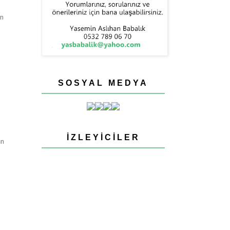
an
SOSYAL MEDYA
İZLEYICILER
ın