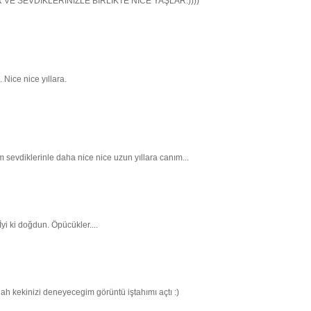
AR VE SEVDİKLERİNİZLE BİRLİKTE NİCE YAŞLAR:))))
 Nice nice yıllara.
 sevdiklerinle daha nice nice uzun yıllara canım...
İyi ki doğdun. Öpücükler....
lah kekinizi deneyecegim görüntü iştahımı açtı :)