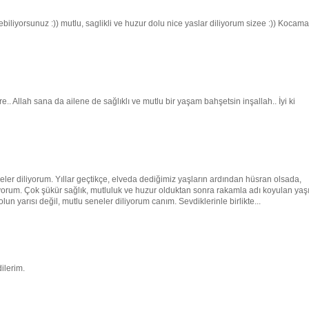
yebiliyorsunuz :)) mutlu, saglikli ve huzur dolu nice yaslar diliyorum sizee :)) Kocam
.. Allah sana da ailene de sağlıklı ve mutlu bir yaşam bahşetsin inşallah.. İyi ki
r diliyorum. Yıllar geçtikçe, elveda dediğimiz yaşların ardından hüsran olsada,
liyorum. Çok şükür sağlık, mutluluk ve huzur olduktan sonra rakamla adı koyulan yaş
n yarısı değil, mutlu seneler diliyorum canım. Sevdiklerinle birlikte...
ilerim.