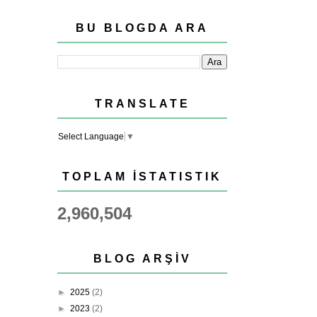
BU BLOGDA ARA
TRANSLATE
Select Language
▼
TOPLAM İSTATISTIK
2,960,504
BLOG ARŞIV
►
2025
(2)
►
2023
(2)