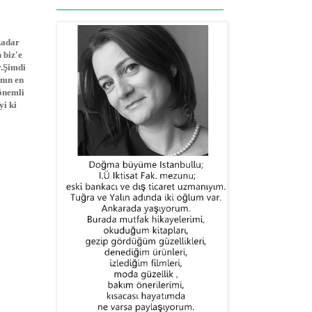
kadar
 biz'e
r.Şimdi
nın en
önemli
i ki