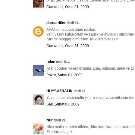
Biraz gecikmelide olsa bendende size MUTLU YILL
Cumartesi, Ocak 31, 2009
durutarifler
dedi ki...
AAA hani dogum gunu pastan.
Yeni yasini kutluyorum ve saglik ve mutluluk diliyorum .
İyiki de blogger olmussun. İyi ki aramızdasın
Cumartesi, Ocak 31, 2009
:)den
dedi ki...
İyi ki doğdun Yaseminciğim. Eşin, oğluşun, ailen ve tüm
Pazar, Şubat 01, 2009
HUYSUZBALIK
dedi ki...
Yasemincim nice mutlu yıllara sevgi ve sevdiklerin ile. 
Salı, Şubat 03, 2009
Nur
dedi ki...
Nice mutlu seneler dilerim, birazdan karamelli kutretul
Ellerinize saglık..