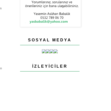
an
SOSYAL MEDYA
İZLEYICILER
ın