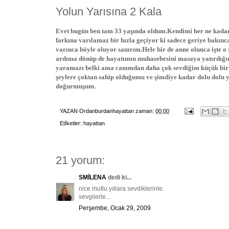
Yolun Yarısına 2 Kala
Evet bugün ben tam 33 yaşında oldum.Kendimi her ne kadar 
farkına varılamaz bir hızla geçiyor ki sadece geriye bakınc
varınca böyle oluyor sanırım.Hele bir de anne olunca işte 
ardıma dönüp de hayatımın muhasebesini masaya yatırdığım
yaramazı belki ama canımdan daha çok sevdiğim küçük bir 
şeylere çoktan sahip olduğumu ve şimdiye kadar dolu dolu
doğurmuşum.
YAZAN
Ordanburdanhayattan
zaman:
00:00
Etİketler:
hayattan
21 yorum:
SMİLENA
dedi ki...
nice mutlu yıllara sevdiklerinle.
sevgilerle...
Perşembe, Ocak 29, 2009