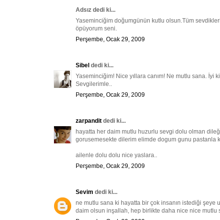
Adsız dedi ki...
Yaseminciğim doğumgünün kutlu olsun.Tüm sevdiklerinl
öpüyorum seni.
Perşembe, Ocak 29, 2009
Sibel
dedi ki...
Yaseminciğim! Nice yıllara canım! Ne mutlu sana. İyi
Sevgilerimle..
Perşembe, Ocak 29, 2009
zarpandit
dedi ki...
hayatta her daim mutlu huzurlu sevgi dolu olman dileğ
gorusemesekte dilerim elimde dogum gunu pastanla kap
ailenle dolu dolu nice yaslara..
Perşembe, Ocak 29, 2009
Sevim
dedi ki...
ne mutlu sana ki hayatta bir çok insanın istediği şeye u
daim olsun inşallah, hep birlikte daha nice nice mutlu sağ