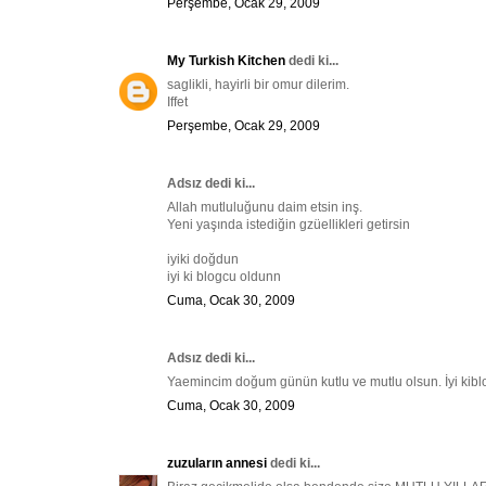
Perşembe, Ocak 29, 2009
My Turkish Kitchen
dedi ki...
saglikli, hayirli bir omur dilerim.
Iffet
Perşembe, Ocak 29, 2009
Adsız dedi ki...
Allah mutluluğunu daim etsin inş.
Yeni yaşında istediğin gzüellikleri getirsin
iyiki doğdun
iyi ki blogcu oldunn
Cuma, Ocak 30, 2009
Adsız dedi ki...
Yaemincim doğum günün kutlu ve mutlu olsun. İyi kib
Cuma, Ocak 30, 2009
zuzuların annesi
dedi ki...