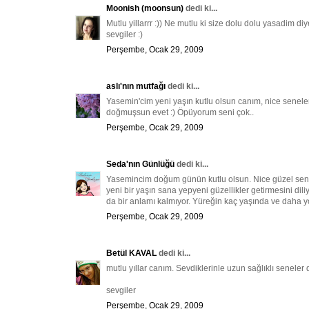
Moonish (moonsun)
dedi ki...
Mutlu yillarrr :)) Ne mutlu ki size dolu dolu yasadim di
sevgiler :)
Perşembe, Ocak 29, 2009
aslı'nın mutfağı
dedi ki...
Yasemin'cim yeni yaşın kutlu olsun canım, nice senelere
doğmuşsun evet :) Öpüyorum seni çok..
Perşembe, Ocak 29, 2009
Seda'nın Günlüğü
dedi ki...
Yasemincim doğum günün kutlu olsun. Nice güzel senele
yeni bir yaşın sana yepyeni güzellikler getirmesini di
da bir anlamı kalmıyor. Yüreğin kaç yaşında ve daha yolu
Perşembe, Ocak 29, 2009
Betül KAVAL
dedi ki...
mutlu yıllar canım. Sevdiklerinle uzun sağlıklı seneler d
sevgiler
Perşembe, Ocak 29, 2009