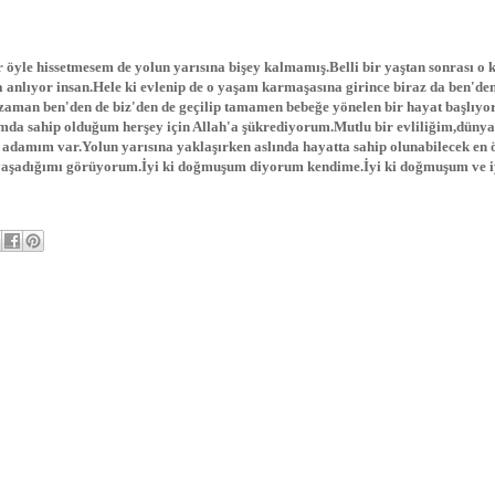
öyle hissetmesem de yolun yarısına bişey kalmamış.Belli bir yaştan sonrası o 
a anlıyor insan.Hele ki evlenip de o yaşam karmaşasına girince biraz da ben'den
o zaman ben'den de biz'den de geçilip tamamen bebeğe yönelen bir hayat başlıyo
da sahip olduğum herşey için Allah'a şükrediyorum.Mutlu bir evliliğim,dünya
adamım var.Yolun yarısına yaklaşırken aslında hayatta sahip olunabilecek en 
 yaşadığımı görüyorum.İyi ki doğmuşum diyorum kendime.İyi ki doğmuşum ve iy