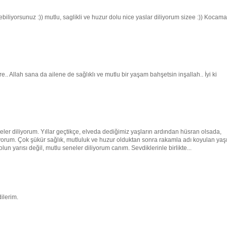
yebiliyorsunuz :)) mutlu, saglikli ve huzur dolu nice yaslar diliyorum sizee :)) Kocam
.. Allah sana da ailene de sağlıklı ve mutlu bir yaşam bahşetsin inşallah.. İyi ki
r diliyorum. Yıllar geçtikçe, elveda dediğimiz yaşların ardından hüsran olsada,
liyorum. Çok şükür sağlık, mutluluk ve huzur olduktan sonra rakamla adı koyulan yaş
n yarısı değil, mutlu seneler diliyorum canım. Sevdiklerinle birlikte...
ilerim.