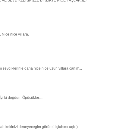
AR VE SEVDİKLERİNİZLE BİRLİKTE NİCE YAŞLAR:))))
 Nice nice yıllara.
 sevdiklerinle daha nice nice uzun yıllara canım...
İyi ki doğdun. Öpücükler....
lah kekinizi deneyecegim görüntü iştahımı açtı :)