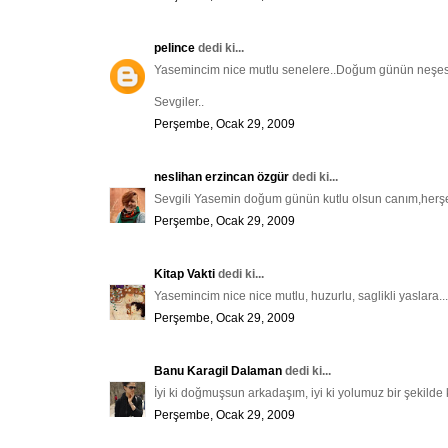
pelince
dedi ki...
Yasemincim nice mutlu senelere..Doğum günün neşesi
Sevgiler..
Perşembe, Ocak 29, 2009
neslihan erzincan özgür
dedi ki...
Sevgili Yasemin doğum günün kutlu olsun canım,herşey d
Perşembe, Ocak 29, 2009
Kitap Vakti
dedi ki...
Yasemincim nice nice mutlu, huzurlu, saglikli yaslara...
Perşembe, Ocak 29, 2009
Banu Karagil Dalaman
dedi ki...
İyi ki doğmuşsun arkadaşım, iyi ki yolumuz bir şekilde ke
Perşembe, Ocak 29, 2009