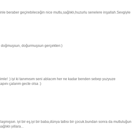
e beraber geçirebileceğin nice mutlu,sağlıklı,huzurlu senelere inşallah.Sevgiyle
 ki doğmuşsun, doğurmuşsun gerçekten:)
imle! :) iyi ki tanımısım seni ablacım her ne kadar benden sebep yuzyuze
ını çalarım gecte olsa :)
laşmışsın. iyi bir eş,iyi bir baba,dünya tatlısı bir çocuk.bundan sonra da mutluluğun
lıklı yıllara...