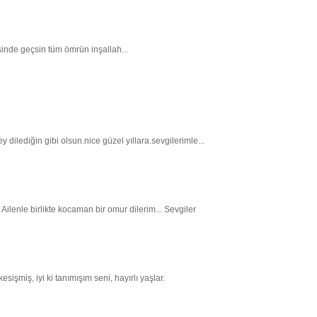
nde geçsin tüm ömrün inşallah...
ilediğin gibi olsun.nice güzel yıllara.sevgilerimle...
 Ailenle birlikte kocaman bir omur dilerim... Sevgiler
sişmiş, iyi ki tanımışım seni, hayırlı yaşlar.