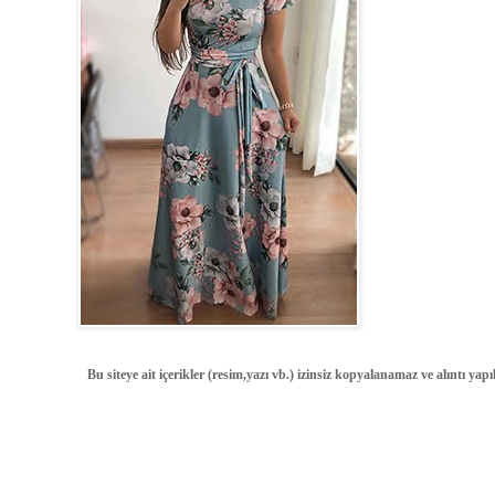
Bu siteye ait içerikler (resim,yazı vb.) izinsiz kopyalanamaz ve alıntı ya