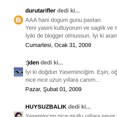
durutarifler
dedi ki...
AAA hani dogum gunu pastan.
Yeni yasini kutluyorum ve saglik ve m
İyiki de blogger olmussun. İyi ki ara
Cumartesi, Ocak 31, 2009
:)den
dedi ki...
İyi ki doğdun Yaseminciğim. Eşin, oğ
nice nice uzun yıllara canım...
Pazar, Şubat 01, 2009
HUYSUZBALIK
dedi ki...
Yasemincim nice mutlu yıllara sevgi v