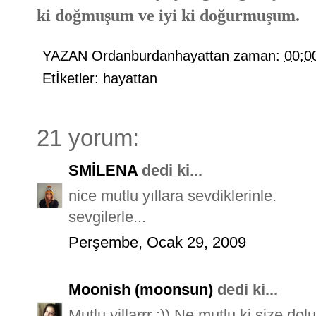
ki doğmuşum ve iyi ki doğurmuşum.
YAZAN
Ordanburdanhayattan
zaman:
00:0
Etİketler:
hayattan
21 yorum:
SMİLENA
dedi ki...
nice mutlu yıllara sevdiklerinle.
sevgilerle...
Perşembe, Ocak 29, 2009
Moonish (moonsun)
dedi ki...
Mutlu yillarrr :)) Ne mutlu ki size do