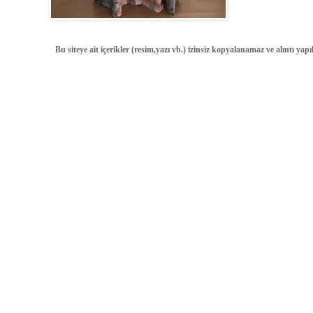
Bu siteye ait içerikler (resim,yazı vb.) izinsiz kopyalanamaz ve alıntı ya