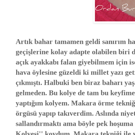
Artık bahar tamamen geldi sanırım hat
geçişlerine kolay adapte olabilen biri
açık ayakkabı falan giyebilmem için is
hava öylesine güzeldi ki millet yazı ge
çıkmıştı. Halbuki ben biraz baharı ya
gelmeden. Bu kolye de tam bu keyfime 
yaptığım kolyem. Makara örme tekniği 
örgüsü yapıp takıverdim. Aslında niy
sallandırmaktı ama böyle pek hoşuma g
Kolyesi'' koydum. Makara tekniği ile 