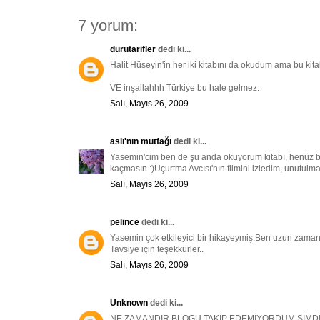
7 yorum:
durutarifler
dedi ki...
Halit Hüseyin'in her iki kitabını da okudum ama bu kita
VE inşallahhh Türkiye bu hale gelmez.
Salı, Mayıs 26, 2009
aslı'nın mutfağı
dedi ki...
Yasemin'cim ben de şu anda okuyorum kitabı, henüz 
kaçmasın :)Uçurtma Avcısı'nın filmini izledim, unutulma
Salı, Mayıs 26, 2009
pelince
dedi ki...
Yasemin çok etkileyici bir hikayeymiş.Ben uzun zaman
Tavsiye için teşekkürler..
Salı, Mayıs 26, 2009
Unknown
dedi ki...
NE ZAMANDIR BLOGU TAKİP EDEMİYORDUM ŞİMDİ 