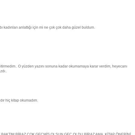
bı kadınları anlattığı için mi ne çok çok daha güzel buldum.
bitirmedim.. O yüzden yazını sonuna kadar okumamaya karar verdim, heyecanı
zdı..
dır hiç kitap okumadım.
BAKTIM BİRAZ ÇOK GEÇMİŞ OLSUN GEÇ OLDU BİRAZ AMA..KİTAP ÖNERİNİ