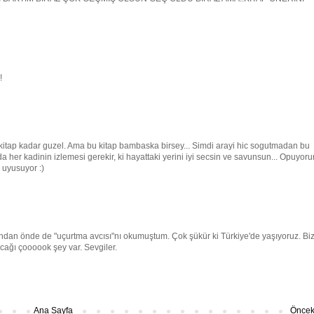
!
kitap kadar guzel. Ama bu kitap bambaska birsey... Simdi arayi hic sogutmadan bu
da her kadinin izlemesi gerekir, ki hayattaki yerini iyi secsin ve savunsun... Opuyor
 uyusuyor :)
ndan önde de "uçurtma avcısı"nı okumuştum. Çok şükür ki Türkiye'de yaşıyoruz. Bi
cağı çoooook şey var. Sevgiler.
Ana Sayfa
Önceki