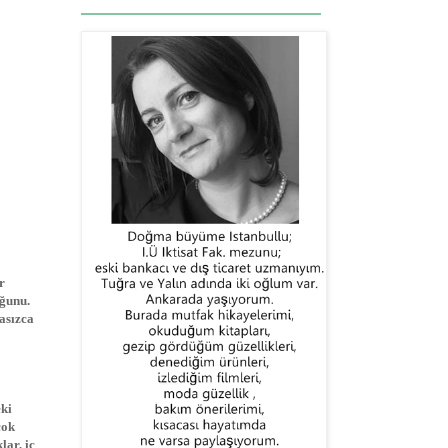
r
uğunu.
asızca
eki
çok
lar, iç