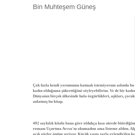
Bin Muhteşem Güneş
Çok fazla kendi yorumumu katmak istemiyorum aslında bu k
kadın olduğuma şükrettiğimi söyleyebilirim. Ve de bir kadın
Dünyanın birçok ülkesinde hala özgürlükleri, aşkları, çocuk
anlatmış bu kitap.
492 sayfalık kitabı bana göre oldukça kısa sürede bitirdiğ
romanı Uçurtma Avcısı'nı okumadım ama listeme aldım. Afgan
açık gözler önüne seriyor. Küçük yaşta zorla evlendirilen kı