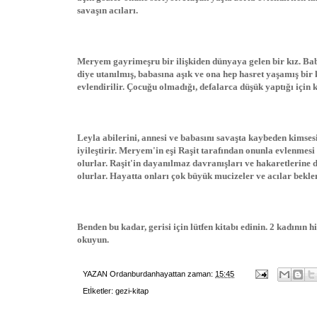
savaşın acıları.
Meryem gayrimeşru bir ilişkiden dünyaya gelen bir kız. Bab
diye utanılmış, babasına aşık ve ona hep hasret yaşamış bir
evlendirilir. Çocuğu olmadığı, defalarca düşük yaptığı için k
Leyla abilerini, annesi ve babasını savaşta kaybeden kimse
iyileştirir. Meryem'in eşi Raşit tarafından onunla evlenmes
olurlar. Raşit'in dayanılmaz davranışları ve hakaretlerine 
olurlar. Hayatta onları çok büyük mucizeler ve acılar bekle
Benden bu kadar, gerisi için lütfen kitabı edinin. 2 kadının 
okuyun.
YAZAN
Ordanburdanhayattan
zaman:
15:45
Etİketler:
gezi-kitap