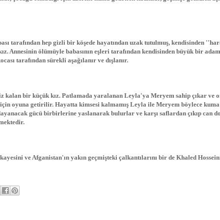
ası tarafından hep gizli bir köşede hayatından uzak tutulmuş, kendisinden ''ha
 kız. Annesinin ölümüyle babasının eşleri tarafından kendisinden büyük bir ada
ocası tarafından sürekli aşağılanır ve dışlanır.
siz kalan bir küçük kız. Patlamada yaralanan Leyla'ya Meryem sahip çıkar ve 
i için oyuna getirilir. Hayatta kimsesi kalmamış Leyla ile Meryem böylece kuma
dayanacak gücü birbirlerine yaslanarak bulurlar ve karşı saflardan çıkıp can d
mektedir.
hikayesini ve Afganistan'ın yakın geçmişteki çalkantılarını bir de Khaled Hossein