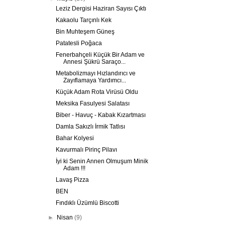
Leziz Dergisi Haziran Sayısı Çıktı
Kakaolu Tarçınlı Kek
Bin Muhteşem Güneş
Patatesli Poğaca
Fenerbahçeli Küçük Bir Adam ve
Annesi Şükrü Saraço...
Metabolizmayı Hızlandırıcı ve
Zayıflamaya Yardımcı...
Küçük Adam Rota Virüsü Oldu
Meksika Fasulyesi Salatası
Biber - Havuç - Kabak Kızartması
Damla Sakızlı İrmik Tatlısı
Bahar Kolyesi
Kavurmalı Pirinç Pilavı
İyi ki Senin Annen Olmuşum Minik
Adam !!!
Lavaş Pizza
BEN
Fındıklı Üzümlü Biscotti
►
Nisan
(9)