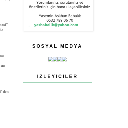
rami''
mla
SOSYAL MEDYA
onu
ostu
İZLEYICILER
i' den