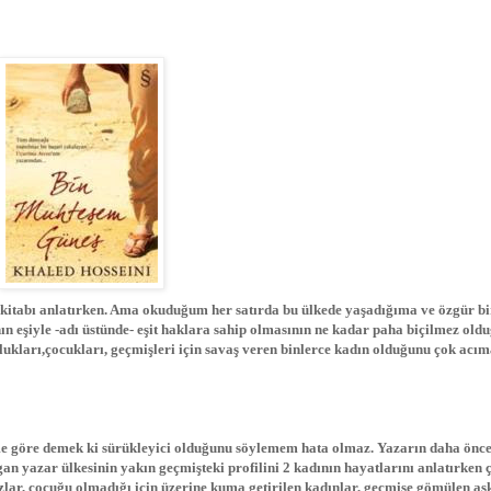
itabı anlatırken. Ama okuduğum her satırda bu ülkede yaşadığıma ve özgür bi
ın eşiyle -adı üstünde- eşit haklara sahip olmasının ne kadar paha biçilmez old
lukları,çocukları, geçmişleri için savaş veren binlerce kadın olduğunu çok acım
ime göre demek ki sürükleyici olduğunu söylemem hata olmaz. Yazarın daha önc
 yazar ülkesinin yakın geçmişteki profilini 2 kadının hayatlarını anlatırken 
zlar, çocuğu olmadığı için üzerine kuma getirilen kadınlar, geçmişe gömülen aşk