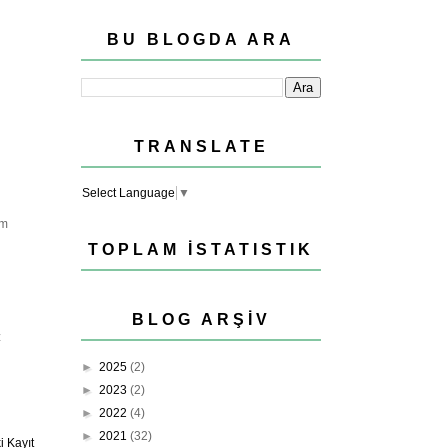
BU BLOGDA ARA
TRANSLATE
Select Language
▼
um
TOPLAM İSTATISTIK
BLOG ARŞIV
z
►
2025
(2)
►
2023
(2)
►
2022
(4)
►
2021
(32)
 Kayıt