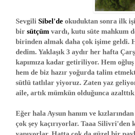
Sevgili
Sibel'de
okuduktan sonra ilk i
bir
sütçüm
vardı, kutu süte mahkum de
birinden almak daha çok işime geldi. 
dedim. Yaklaşık 3 aydır her hafta Çar
kapımıza kadar getiriliyor. Hem oğluş 
hem de biz hazır yoğurda talim etmekt
sütlü tatlılar yiyoruz. Zaten yaz geli
aile, artık mümkün olduğunca azalttık 
Eğer hala Aysun hanım ve kızlarından
çok şey kaçırıyorlar. Taaa Silivri'den 
yapıyorlar. Hatta çok da güzel bir pa