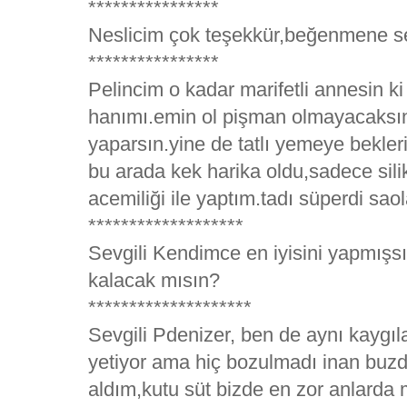
****************
Neslicim çok teşekkür,beğenmene s
****************
Pelincim o kadar marifetli annesin 
hanımı.emin ol pişman olmayacaksın
yaparsın.yine de tatlı yemeye bekler
bu arada kek harika oldu,sadece sili
acemiliği ile yaptım.tadı süperdi sao
*******************
Sevgili Kendimce en iyisini yapmış
kalacak mısın?
********************
Sevgili Pdenizer, ben de aynı kaygıla
yetiyor ama hiç bozulmadı inan buzd
aldım,kutu süt bizde en zor anlarda