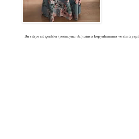
Bu siteye ait içerikler (resim,yazı vb.) izinsiz kopyalanamaz ve alıntı ya