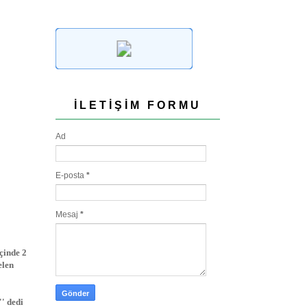
İLETIŞIM FORMU
Ad
E-posta
*
Mesaj
*
çinde 2
elen
'' dedi