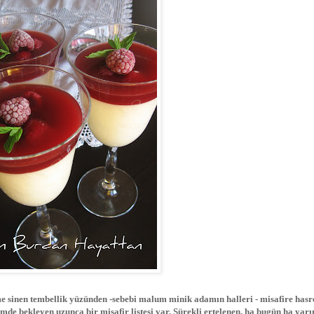
me sinen tembellik yüzünden -sebebi malum minik adamın halleri - misafire hasr
mde bekleyen uzunca bir misafir listesi var. Sürekli ertelenen, ha bugün ha yarı