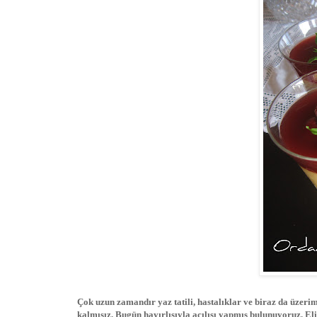
Çok uzun zamandır yaz tatili, hastalıklar ve biraz da üzeri
kalmışız. Bugün hayırlısıyla açılışı yapmış bulunuyoruz. Eli