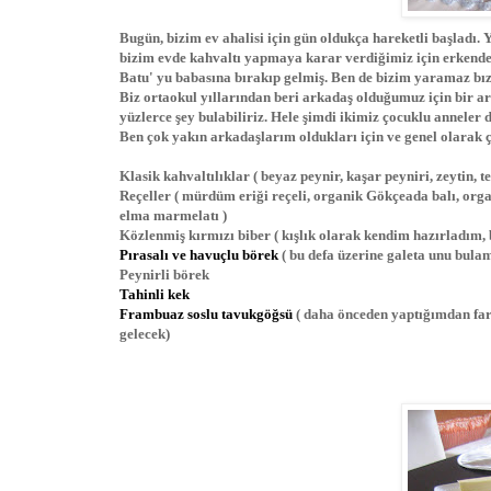
Bugün, bizim ev ahalisi için gün oldukça hareketli başladı
bizim evde kahvaltı yapmaya karar verdiğimiz için erkende
Batu' yu babasına bırakıp gelmiş. Ben de bizim yaramaz bız
Biz ortaokul yıllarından beri arkadaş olduğumuz için bir a
yüzlerce şey bulabiliriz. Hele şimdi ikimiz çocuklu anneler 
Ben çok yakın arkadaşlarım oldukları için ve genel olarak 
Klasik kahvaltılıklar ( beyaz peynir, kaşar peyniri, zeytin, te
Reçeller ( mürdüm eriği reçeli, organik Gökçeada balı, orga
elma marmelatı )
Közlenmiş kırmızı biber ( kışlık olarak kendim hazırladım, 
Pırasalı ve havuçlu börek
( bu defa üzerine galeta unu bul
Peynirli börek
Tahinli kek
Frambuaz soslu tavukgöğsü
( daha önceden yaptığımdan fark
gelecek)