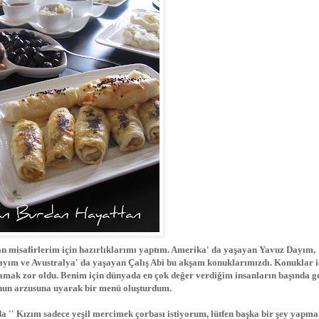
an misafirlerim için hazırlıklarımı yaptım. Amerika' da yaşayan Yavuz Dayım,
ım ve Avustralya' da yaşayan Çalış Abi bu akşam konuklarımızdı. Konuklar i
lamak zor oldu. Benim için dünyada en çok değer verdiğim insanların başında g
 onun arzusuna uyarak bir menü oluşturdum.
onda '' Kızım sadece yeşil mercimek çorbası istiyorum, lütfen başka bir şey yapma