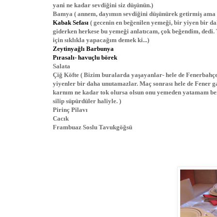
yani ne kadar sevdiğini siz düşünün.)
Bamya ( annem, dayımın sevdiğini düşünürek getirmiş ama 
Kabak Sefası
( gecenin en beğenilen yemeği, bir yiyen bir 
giderken herkese bu yemeği anlatıcam, çok beğendim, dedi. 
için sıklıkla yapacağım demek ki...)
Zeytinyağlı Barbunya
Pırasalı- havuçlu börek
Salata
Çiğ Köfte ( Bizim buralarda yaşayanlar- hele de Fenerbahçeli
yiyenler bir daha unutamazlar. Maç sonrası hele de Fener gali
karnım ne kadar tok olursa olsun onu yemeden yatamam ben.
silip süpürdüler haliyle. )
Pirinç Pilavı
Cacık
Frambuaz Soslu Tavukgöğsü