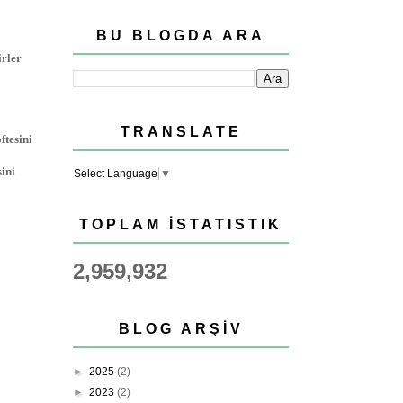
BU BLOGDA ARA
irler
TRANSLATE
ftesini
ini
Select Language
▼
TOPLAM İSTATISTIK
2,959,932
BLOG ARŞIV
►
2025
(2)
►
2023
(2)