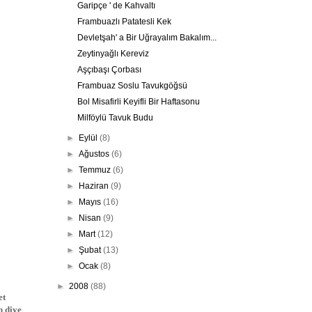
Garipçe ' de Kahvaltı
Frambuazlı Patatesli Kek
Devletşah' a Bir Uğrayalım Bakalım...
Zeytinyağlı Kereviz
Aşçıbaşı Çorbası
Frambuaz Soslu Tavukgöğsü
Bol Misafirli Keyifli Bir Haftasonu
Milföylü Tavuk Budu
►
Eylül
(8)
►
Ağustos
(6)
►
Temmuz
(6)
►
Haziran
(9)
►
Mayıs
(16)
►
Nisan
(9)
►
Mart
(12)
►
Şubat
(13)
►
Ocak
(8)
►
2008
(88)
et
n diye