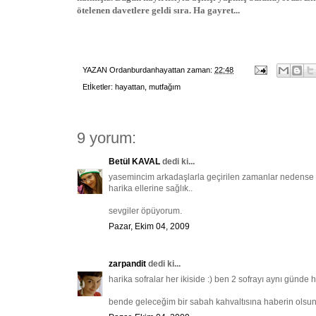
ötelenen davetlere geldi sıra. Ha gayret...
YAZAN
Ordanburdanhayattan
zaman:
22:48
Etİketler:
hayattan
,
mutfağım
9 yorum:
Betül KAVAL
dedi ki...
yasemincim arkadaşlarla geçirilen zamanlar nedense 
harika ellerine sağlık..
sevgiler öpüyorum.
Pazar, Ekim 04, 2009
zarpandit
dedi ki...
harika sofralar her ikiside :) ben 2 sofrayı aynı günde
bende geleceğim bir sabah kahvaltısına haberin olsun 