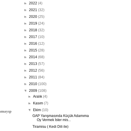
►
2022
(4)
►
2021
(32)
►
2020
(25)
►
2019
(24)
►
2018
(32)
►
2017
(10)
►
2016
(12)
►
2015
(28)
►
2014
(68)
►
2013
(57)
►
2012
(56)
►
2011
(84)
►
2010
(100)
▼
2009
(108)
►
Aralık
(4)
►
Kasım
(7)
▼
Ekim
(10)
namayıp
GAP Yarışmasında Küçük Adamıma
Oy Vermek İster mis...
Tiramisu ( Kedi Dili ile)