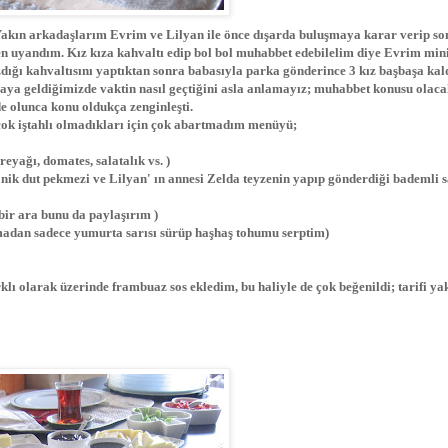
. Yakın arkadaşlarım Evrim ve Lilyan ile önce dışarda buluşmaya karar verip s
n uyandım. Kız kıza kahvaltı edip bol bol muhabbet edebilelim diye Evrim min
dığı kahvaltısını yaptıktan sonra babasıyla parka gönderince 3 kız başbaşa kal
raya geldiğimizde vaktin nasıl geçtiğini asla anlamayız; muhabbet konusu olac
de olunca konu oldukça zenginleşti.
çok iştahlı olmadıkları için çok abartmadım menüyü;
reyağı, domates, salatalık vs. )
nik dut pekmezi ve Lilyan' ın annesi Zelda teyzenin yapıp gönderdiği bademli s
bir ara bunu da paylaşırım )
amadan sadece yumurta sarısı sürüp haşhaş tohumu serptim)
lı olarak üzerinde frambuaz sos ekledim, bu haliyle de çok beğenildi; tarifi ya