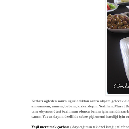
Kızları öğleden sonra uğurladıktan sonra akşam gelecek ol
anneannem, annem, babam, kızkardeşim Neslihan, Murat Day
tane okyanus ötesi özel insan olunca benim için menü hazır
canım Yavuz dayım özellikle sebze pişirmemi istediği için
Yeşil mercimek çorbası
( dayıcığımın tek özel isteği; telef