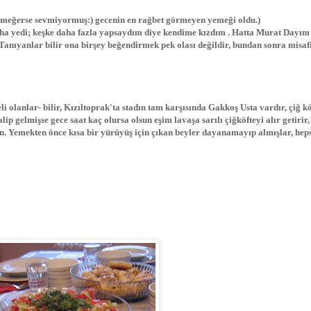
meğerse sevmiyormuş:) gecenin en rağbet görmeyen yemeği oldu.)
daha yedi; keşke daha fazla yapsaydım diye kendime kızdım . Hatta Murat Dayım
Tanıyanlar bilir ona birşey beğendirmek pek olası değildir, bundan sonra misaf
 olanlar- bilir, Kızıltoprak'ta stadın tam karşısında Gakkoş Usta vardır, çiğ kö
p gelmişse gece saat kaç olursa olsun eşim lavaşa sarılı çiğköfteyi alır getirir,
 Yemekten önce kısa bir yürüyüş için çıkan beyler dayanamayıp almışlar, heps