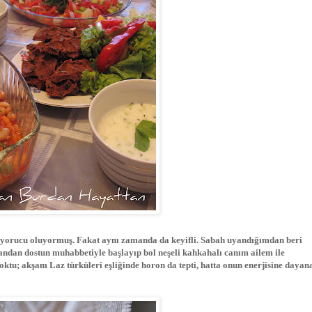
z yorucu oluyormuş. Fakat aynı zamanda da keyifli. Sabah uyandığımdan beri
ndan dostun muhabbetiyle başlayıp bol neşeli kahkahalı canım ailem ile
oktu; akşam Laz türküleri eşliğinde horon da tepti, hatta onun enerjisine daya