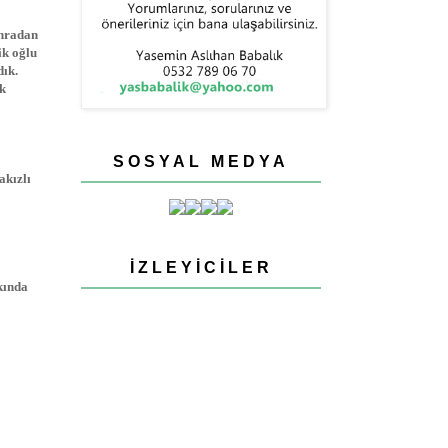
onradan
ik oğlu
dık.
ak
SOSYAL MEDYA
akızlı
İZLEYICILER
kında