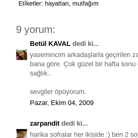
Etİketler:
hayattan
,
mutfağım
9 yorum:
Betül KAVAL
dedi ki...
yasemincim arkadaşlarla geçirilen 
bana göre. Çok güzel bir hafta sonu
sağlık..
sevgiler öpüyorum.
Pazar, Ekim 04, 2009
zarpandit
dedi ki...
harika sofralar her ikiside :) ben 2 s