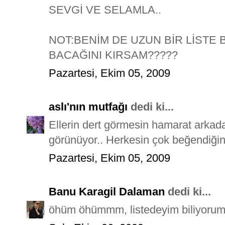
SEVGİ VE SELAMLA..
NOT:BENİM DE UZUN BİR LİSTE B
BACAĞINI KIRSAM?????
Pazartesi, Ekim 05, 2009
aslı'nın mutfağı
dedi ki...
Ellerin dert görmesin hamarat arkada
görünüyor.. Herkesin çok beğendiği
Pazartesi, Ekim 05, 2009
Banu Karagil Dalaman
dedi ki...
öhüm öhümmm, listedeyim biliyorum: