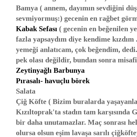
Bamya ( annem, dayımın sevdiğini dü
sevmiyormuş:) gecenin en rağbet görm
Kabak Sefası
( gecenin en beğenilen y
fazla yapsaydım diye kendime kızdım 
yemeği anlatıcam, çok beğendim, dedi.
pek olası değildir, bundan sonra misafi
Zeytinyağlı Barbunya
Pırasalı- havuçlu börek
Salata
Çiğ Köfte ( Bizim buralarda yaşayanlar
Kızıltoprak'ta stadın tam karşısında G
bir daha unutamazlar. Maç sonrası hel
olursa olsun eşim lavaşa sarılı çiğköfte