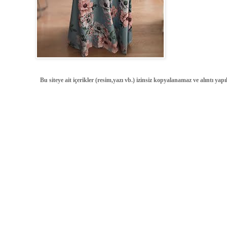
Bu siteye ait içerikler (resim,yazı vb.) izinsiz kopyalanamaz ve alıntı ya