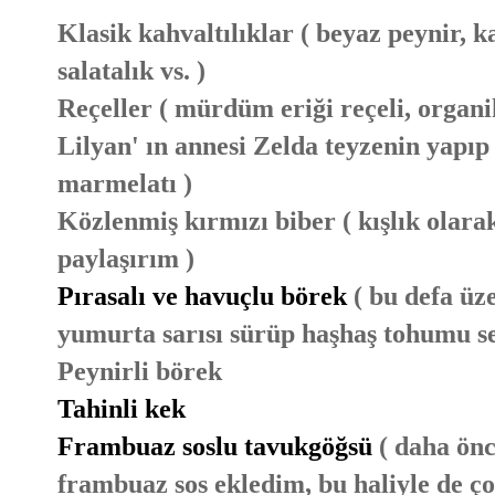
Klasik kahvaltılıklar ( beyaz peynir, k
salatalık vs. )
Reçeller ( mürdüm eriği reçeli, organ
Lilyan' ın annesi Zelda teyzenin yapıp
marmelatı )
Közlenmiş kırmızı biber ( kışlık olar
paylaşırım )
Pırasalı ve havuçlu börek
( bu defa üz
yumurta sarısı sürüp haşhaş tohumu s
Peynirli börek
Tahinli kek
Frambuaz soslu tavukgöğsü
( daha önc
frambuaz sos ekledim, bu haliyle de ço