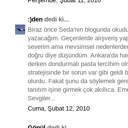
Perşembe, Şubat 11, 2010
:)den
dedi ki...
Biraz önce Seda'nın blogunda okudu
yazacağım. Geçenlerde alışveriş ya
severim ama mevsimsel nedenlerden 
doğru diye düşündüm. Ankara'da hav
derken dondurmalı pasta tercihim o
stratejisinde bir sorun var gibi geldi
olurdu. Fakat şunu da söylemek gerek
tanıtım işine girmek çok akıllıca. E
Sevgiler...
Cuma, Şubat 12, 2010
Gönül
dedi ki...