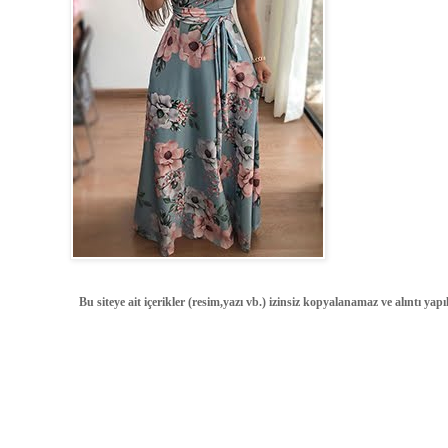
Bu siteye ait içerikler (resim,yazı vb.) izinsiz kopyalanamaz ve alıntı ya