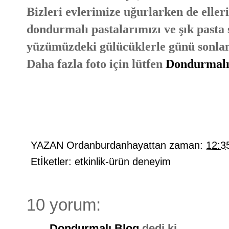
Bizleri evlerimize uğurlarken de eller
dondurmalı pastalarımızı ve şık pasta 
yüzümüzdeki gülücüklerle günü sonlan
Daha fazla foto için lütfen
Dondurmalı
YAZAN
Ordanburdanhayattan
zaman:
12:3
Etİketler:
etkinlik-ürün deneyim
10 yorum:
Dondurmalı Blog
dedi ki...