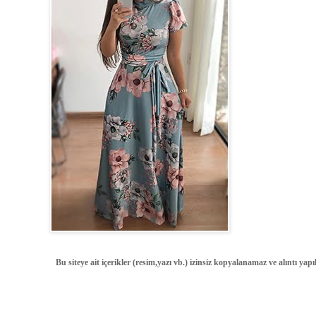
Bu siteye ait içerikler (resim,yazı vb.) izinsiz kopyalanamaz ve alıntı ya