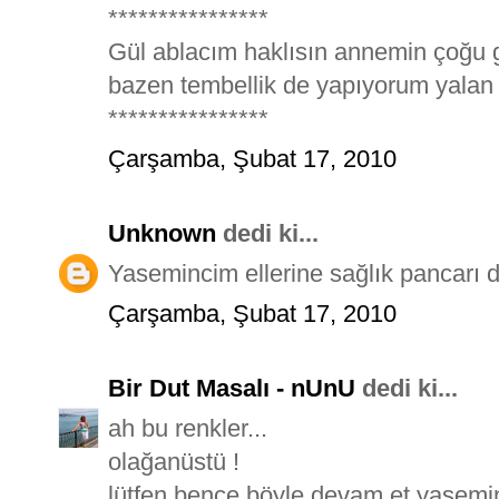
****************
Gül ablacım haklısın annemin çoğu g
bazen tembellik de yapıyorum yalan d
****************
Çarşamba, Şubat 17, 2010
Unknown
dedi ki...
Yasemincim ellerine sağlık pancarı 
Çarşamba, Şubat 17, 2010
Bir Dut Masalı - nUnU
dedi ki...
ah bu renkler...
olağanüstü !
lütfen bence böyle devam et yasemin