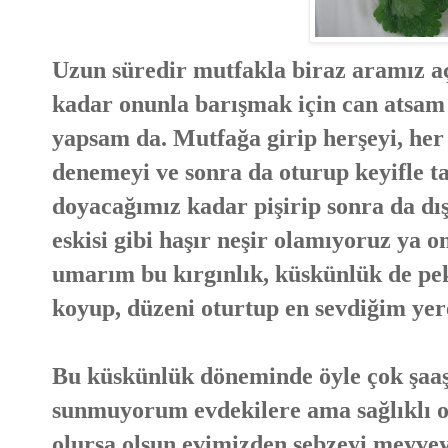
Uzun süredir mutfakla biraz aramız aç
kadar onunla barışmak için can atsam 
yapsam da. Mutfağa girip herşeyi, her 
denemeyi ve sonra da oturup keyifle t
doyacağımız kadar pişirip sonra da dı
eskisi gibi haşır neşir olamıyoruz ya o
umarım bu kırgınlık, küskünlük de pe
koyup, düzeni oturtup en sevdiğim yer
Bu küskünlük döneminde öyle çok şaaşa
sunmuyorum evdekilere ama sağlıklı 
olursa olsun evimizden sebzeyi meyve