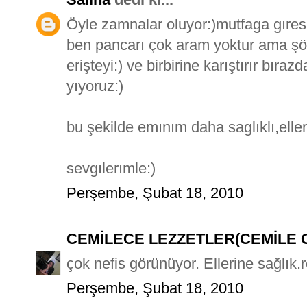
Öyle zamnalar oluyor:)mutfaga gıres
ben pancarı çok aram yoktur ama şöy
erişteyi:) ve birbirine karıştırır bı
yıyoruz:)
bu şekilde emınım daha saglıklı,elleri
sevgılerımle:)
Perşembe, Şubat 18, 2010
CEMİLECE LEZZETLER(CEMİLE 
çok nefis görünüyor. Ellerine sağlık.r
Perşembe, Şubat 18, 2010