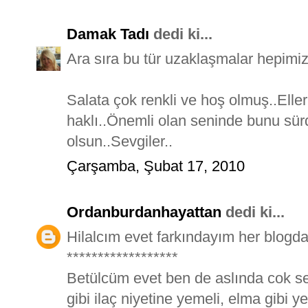
Damak Tadı
dedi ki...
Ara sıra bu tür uzaklaşmalar hepimizd
Salata çok renkli ve hoş olmuş..Elle
haklı..Önemli olan seninde bunu sür
olsun..Sevgiler..
Çarşamba, Şubat 17, 2010
Ordanburdanhayattan
dedi ki...
Hilalcım evet farkındayım her blogd
******************
Betülcüm evet ben de aslında cok s
gibi ilaç niyetine yemeli, elma gibi ye