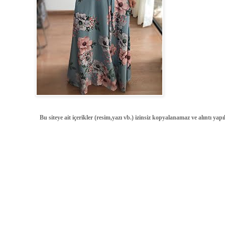
Bu siteye ait içerikler (resim,yazı vb.) izinsiz kopyalanamaz ve alıntı ya