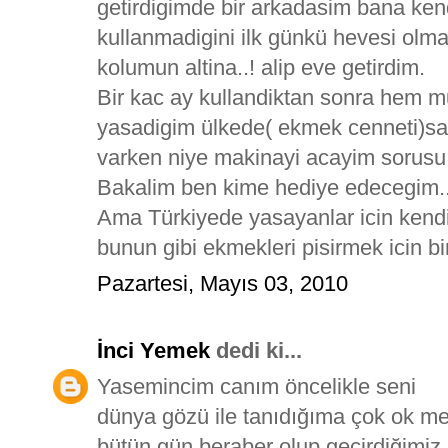
getirdigimde bir arkadasim bana kend
kullanmadigini ilk günkü hevesi olm
kolumun altina..! alip eve getirdim.
Bir kac ay kullandiktan sonra hem 
yasadigim ülkede( ekmek cenneti)sati
varken niye makinayi acayim sorusu ile
Bakalim ben kime hediye edecegim.
Ama Türkiyede yasayanlar icin kendil
bunun gibi ekmekleri pisirmek icin bireb
Pazartesi, Mayıs 03, 2010
İnci Yemek
dedi ki...
Yasemincim canım öncelikle seni
dünya gözü ile tanıdığıma çok ok m
bütün gün beraber olup geçirdiğimi