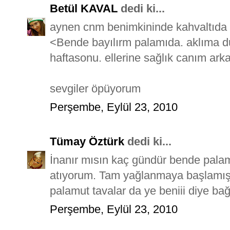
Betül KAVAL
dedi ki...
aynen cnm benimkininde kahvaltıda b
<Bende bayılırm palamıda. aklıma d
haftasonu. ellerine sağlık canım ark
sevgiler öpüyorum
Perşembe, Eylül 23, 2010
Tümay Öztürk
dedi ki...
İnanır mısın kaç gündür bende palam
atıyorum. Tam yağlanmaya başlamış le
palamut tavalar da ye beniii diye bağı
Perşembe, Eylül 23, 2010