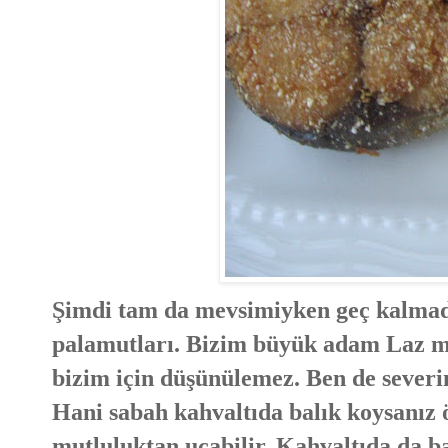
Şimdi tam da mevsimiyken geç kalmada
palamutları. Bizim büyük adam Laz ma
bizim için düşünülemez. Ben de sever
Hani sabah kahvaltıda balık koysanız 
mutluluktan uçabilir. Kahvaltıda da ba