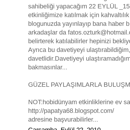
sahibeliği yapacağım 22 EYLÜL _15 
etkinliğimize katılmak için kahvaltılık
blogunuzda yayınlayıp bana haber b
arkadaşlar da fatos.ozturk@hotmail.c
belirterek katılabilirler hepinizi bekli
Ayrıca bu davetiyeyi ulaştırabildiği
davetlidir.Davetiyeyi ulaştıramadığ
bakmasınlar...
GÜZEL PAYLAŞIMLARLA BULUŞMA
NOT:hobidünyam etkinliklerine ev sa
http://papatya68.blogspot.com/
adresine başvurabilirler...
Çarşamba, Eylül 22, 2010