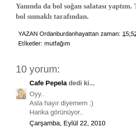
Yanında da bol soğan salatası yaptım. T
bol sumaklı tarafından.
YAZAN
Ordanburdanhayattan
zaman:
15:5
Etİketler:
mutfağım
10 yorum:
Cafe Pepela
dedi ki...
Oyy..
Asla hayır diyemem :)
Harika görünüyor..
Çarşamba, Eylül 22, 2010