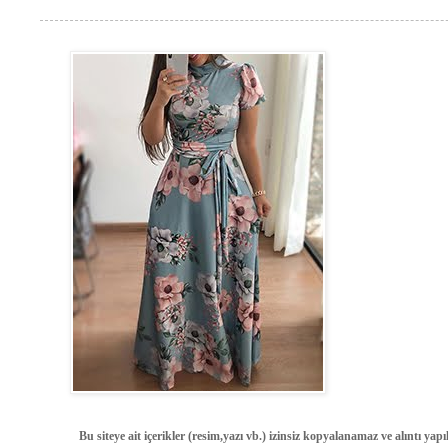
Bu siteye ait içerikler (resim,yazı vb.) izinsiz kopyalanamaz ve alıntı ya