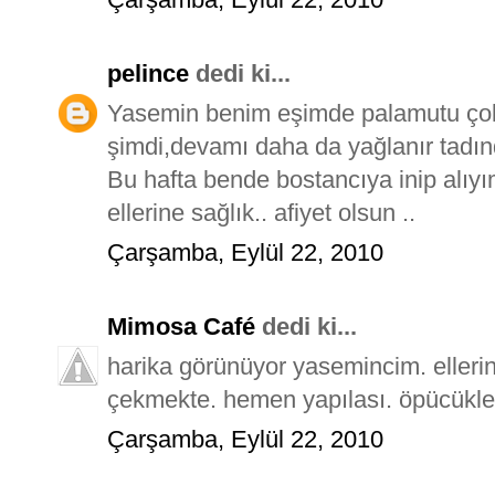
pelince
dedi ki...
Yasemin benim eşimde palamutu çok 
şimdi,devamı daha da yağlanır tadın
Bu hafta bende bostancıya inip alıyı
ellerine sağlık.. afiyet olsun ..
Çarşamba, Eylül 22, 2010
Mimosa Café
dedi ki...
harika görünüyor yasemincim. elleri
çekmekte. hemen yapılası. öpücükle
Çarşamba, Eylül 22, 2010