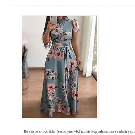
Bu siteye ait içerikler (resim,yazı vb.) izinsiz kopyalanamaz ve alıntı ya