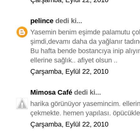
pelince
dedi ki...
Yasemin benim eşimde palamutu çok 
şimdi,devamı daha da yağlanır tadın
Bu hafta bende bostancıya inip alıyı
ellerine sağlık.. afiyet olsun ..
Çarşamba, Eylül 22, 2010
Mimosa Café
dedi ki...
harika görünüyor yasemincim. elleri
çekmekte. hemen yapılası. öpücükle
Çarşamba, Eylül 22, 2010