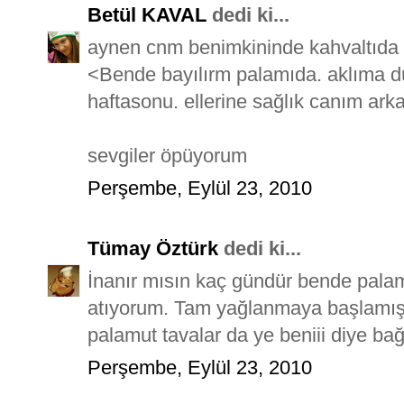
Betül KAVAL
dedi ki...
aynen cnm benimkininde kahvaltıda b
<Bende bayılırm palamıda. aklıma d
haftasonu. ellerine sağlık canım ark
sevgiler öpüyorum
Perşembe, Eylül 23, 2010
Tümay Öztürk
dedi ki...
İnanır mısın kaç gündür bende palam
atıyorum. Tam yağlanmaya başlamış le
palamut tavalar da ye beniii diye bağı
Perşembe, Eylül 23, 2010