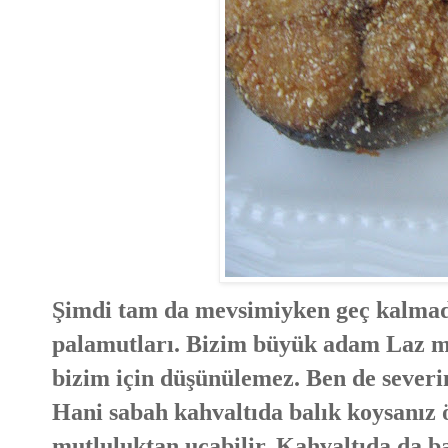
Şimdi tam da mevsimiyken geç kalmada
palamutları. Bizim büyük adam Laz ma
bizim için düşünülemez. Ben de sever
Hani sabah kahvaltıda balık koysanız 
mutluluktan uçabilir. Kahvaltıda da ba