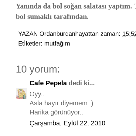
Yanında da bol soğan salatası yaptım. T
bol sumaklı tarafından.
YAZAN
Ordanburdanhayattan
zaman:
15:5
Etİketler:
mutfağım
10 yorum:
Cafe Pepela
dedi ki...
Oyy..
Asla hayır diyemem :)
Harika görünüyor..
Çarşamba, Eylül 22, 2010