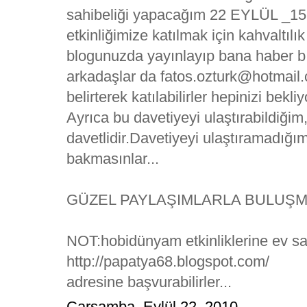
sahibeliği yapacağım 22 EYLÜL _15 
etkinliğimize katılmak için kahvaltılık
blogunuzda yayınlayıp bana haber b
arkadaşlar da fatos.ozturk@hotmail.c
belirterek katılabilirler hepinizi bekli
Ayrıca bu davetiyeyi ulaştırabildiği
davetlidir.Davetiyeyi ulaştıramadığ
bakmasınlar...
GÜZEL PAYLAŞIMLARLA BULUŞMA
NOT:hobidünyam etkinliklerine ev sa
http://papatya68.blogspot.com/
adresine başvurabilirler...
Çarşamba, Eylül 22, 2010