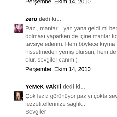
Perşembe, Ekim 14, 2010
zero
dedi ki...
Pazı, mantar... yan yana geldi mi ben
dolması yaparken de içine mantar koy
tavsiye ederim. Hem böylece kıyma 
hissetmeden yemiş olursun, hem de k
olur. sevgiler canım:)
Perşembe, Ekim 14, 2010
YeMeK vAkTi
dedi ki...
Çok leziz görünüyor pazıyı çokta se
lezzeti.ellerinize sağlık...
Sevgiler