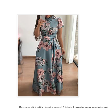
Bu siteye ait içerikler (resim,yazı vb.) izinsiz kopyalanamaz ve alıntı ya