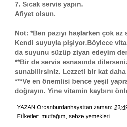
7. Sıcak servis yapın.
Afiyet olsun.
Not: *Ben pazıyı haşlarken çok az
Kendi suyuyla pişiyor.Böylece vita
da suyunu süzüp ziyan edeyim deme
**Bir de servis esnasında dilerseni
sunabilirsiniz. Lezzeti bir kat daha 
***Ve en önemlisi bence yeşil yaprak
doğrayın. Yine vitamin kaybını önl
YAZAN
Ordanburdanhayattan
zaman:
23:4
Etİketler:
mutfağım
,
sebze yemekleri