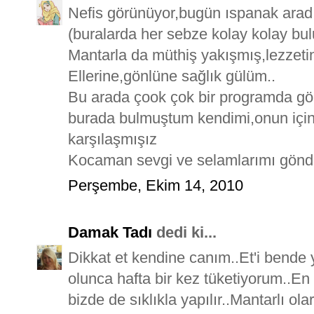
Nefis görünüyor,bugün ıspanak aradı
(buralarda her sebze kolay kolay bu
Mantarla da müthiş yakışmış,lezzet
Ellerine,gönlüne sağlık gülüm..
Bu arada çook çok bir programda görd
burada bulmuştum kendimi,onun için d
karşılaşmışız
Kocaman sevgi ve selamlarımı gönd
Perşembe, Ekim 14, 2010
Damak Tadı
dedi ki...
Dikkat et kendine canım..Et'i bend
olunca hafta bir kez tüketiyorum..E
bizde de sıklıkla yapılır..Mantarlı o