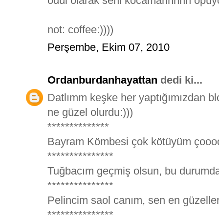
ödül olarak seni kocamannnnn öpü
not: coffee:))))
Perşembe, Ekim 07, 2010
Ordanburdanhayattan
dedi ki...
Datlımm keşke her yaptığımızdan bl
ne güzel olurdu:)))
**************
Bayram Kömbesi çok kötüyüm çooo
***************
Tuğbacım geçmiş olsun, bu durumda n
***************
Pelincim saol canım, sen en güzelleri
***************