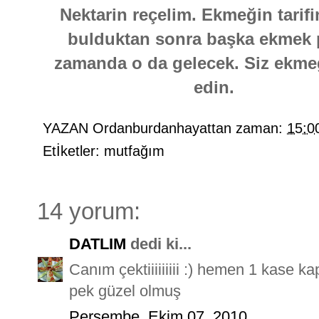
Nektarin reçelim. Ekmeğin tarifi
bulduktan sonra başka ekmek 
zamanda o da gelecek. Siz ekmeği
edin.
YAZAN
Ordanburdanhayattan
zaman:
15:0
Etİketler:
mutfağım
14 yorum:
DATLIM
dedi ki...
Canım çektiiiiiiiii :) hemen 1 kase 
pek güzel olmuş
Perşembe, Ekim 07, 2010