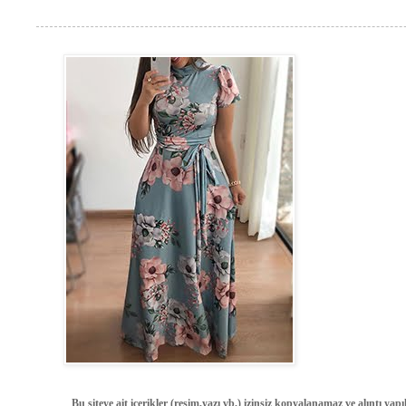
Bu siteye ait içerikler (resim,yazı vb.) izinsiz kopyalanamaz ve alıntı ya