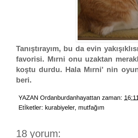
Tanıştırayım, bu da evin yakışıklı
favorisi. Mırni onu uzaktan mera
koştu durdu. Hala Mırni' nin oyu
beri.
YAZAN
Ordanburdanhayattan
zaman:
16:1
Etİketler:
kurabiyeler
,
mutfağım
18 yorum: