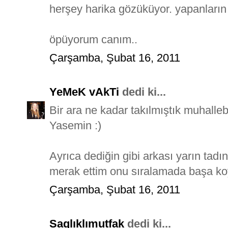
herşey harika gözüküyor. yapanların e
öpüyorum canım..
Çarşamba, Şubat 16, 2011
YeMeK vAkTi
dedi ki...
Bir ara ne kadar takılmıştık muhalle
Yasemin :)
Ayrıca dediğin gibi arkası yarın tadı
merak ettim onu sıralamada başa ko
Çarşamba, Şubat 16, 2011
Saglıklımutfak
dedi ki...