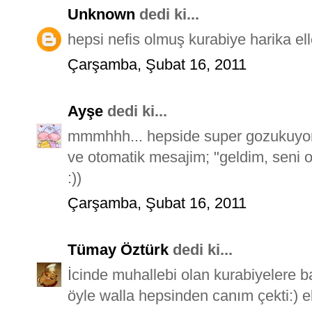
Unknown
dedi ki...
hepsi nefis olmuş kurabiye harika elle
Çarşamba, Şubat 16, 2011
Ayşe
dedi ki...
mmmhhh... hepside super gozukuyor.
ve otomatik mesajim; "geldim, seni
:))
Çarşamba, Şubat 16, 2011
Tümay Öztürk
dedi ki...
İcinde muhallebi olan kurabiyelere 
öyle walla hepsinden canım çekti:) el