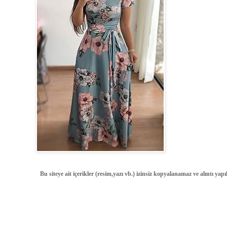
Bu siteye ait içerikler (resim,yazı vb.) izinsiz kopyalanamaz ve alıntı ya