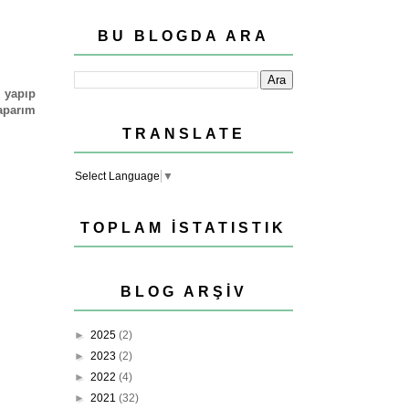
BU BLOGDA ARA
yapıp
yaparım
TRANSLATE
Select Language
▼
TOPLAM İSTATISTIK
BLOG ARŞIV
►
2025
(2)
►
2023
(2)
►
2022
(4)
►
2021
(32)