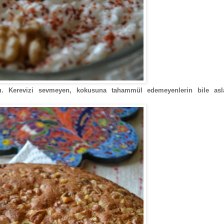
sı. Kerevizi sevmeyen, kokusuna tahammül edemeyenlerin bile asl