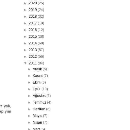
►
2020
(25)
►
2019
(24)
►
2018
(32)
►
2017
(10)
►
2016
(12)
►
2015
(28)
►
2014
(68)
►
2013
(57)
►
2012
(56)
▼
2011
(84)
►
Aralık
(6)
►
Kasım
(7)
►
Ekim
(6)
►
Eylül
(10)
►
Ağustos
(6)
►
Temmuz
(4)
z yok,
►
Haziran
(6)
napıyım
►
Mayıs
(7)
►
Nisan
(7)
►
Mart
(6)