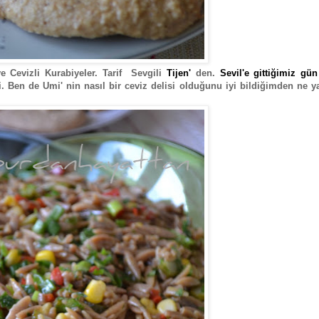
 Cevizli Kurabiyeler. Tarif Sevgili
Tijen'
den.
Sevil'e gittiğimiz gün
i. Ben de Umi' nin nasıl bir ceviz delisi olduğunu iyi bildiğimden ne 