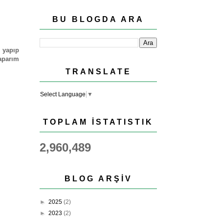
BU BLOGDA ARA
yapıp
yaparım
TRANSLATE
Select Language
▼
TOPLAM İSTATISTIK
2,960,489
BLOG ARŞIV
►
2025
(2)
►
2023
(2)