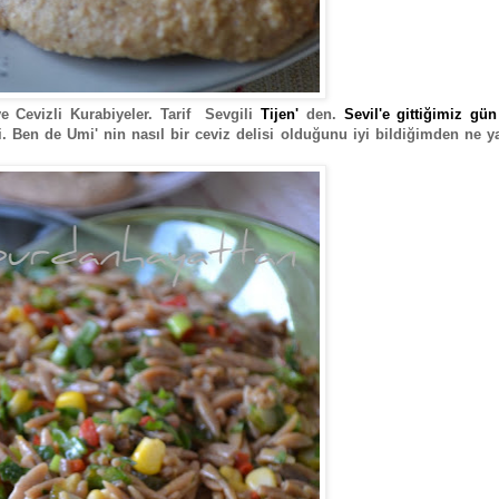
 Cevizli Kurabiyeler. Tarif Sevgili
Tijen'
den.
Sevil'e gittiğimiz gün
i. Ben de Umi' nin nasıl bir ceviz delisi olduğunu iyi bildiğimden ne 