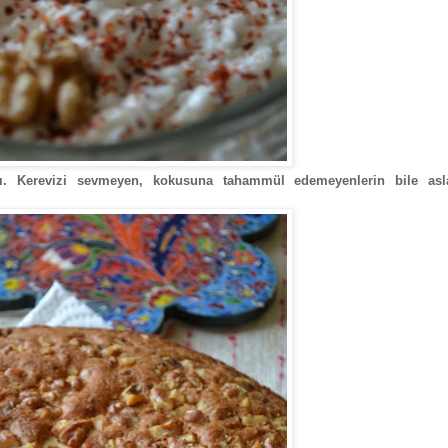
sı. Kerevizi sevmeyen, kokusuna tahammül edemeyenlerin bile asl