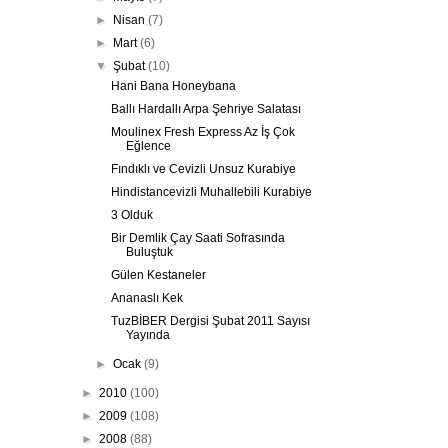
►
Nisan
(7)
►
Mart
(6)
▼
Şubat
(10)
Hani Bana Honeybana
Ballı Hardallı Arpa Şehriye Salatası
Moulinex Fresh Express Az İş Çok
Eğlence
Fındıklı ve Cevizli Unsuz Kurabiye
Hindistancevizli Muhallebili Kurabiye
3 Olduk
Bir Demlik Çay Saati Sofrasında
Buluştuk
Gülen Kestaneler
Ananaslı Kek
TuzBİBER Dergisi Şubat 2011 Sayısı
Yayında
►
Ocak
(9)
►
2010
(100)
►
2009
(108)
►
2008
(88)