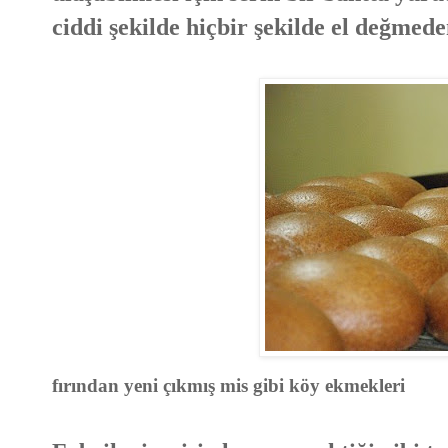
ciddi şekilde hiçbir şekilde el değmede
fırından yeni çıkmış mis gibi köy ekmekleri