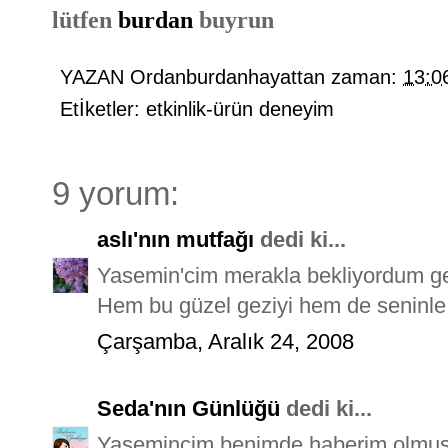
lütfen
burdan
buyrun
YAZAN
Ordanburdanhayattan
zaman:
13:0
Etİketler:
etkinlik-ürün deneyim
9 yorum:
aslı'nın mutfağı
dedi ki...
Yasemin'cim merakla bekliyordum gezi
Hem bu güzel geziyi hem de seninle t
Çarşamba, Aralık 24, 2008
Seda'nın Günlüğü
dedi ki...
Yasemincim benimde haberim olmuş