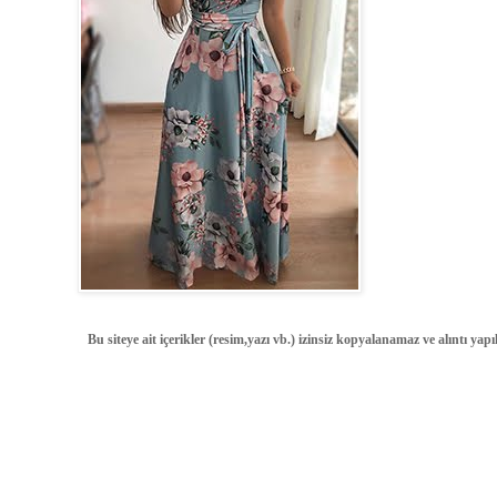
Bu siteye ait içerikler (resim,yazı vb.) izinsiz kopyalanamaz ve alıntı ya