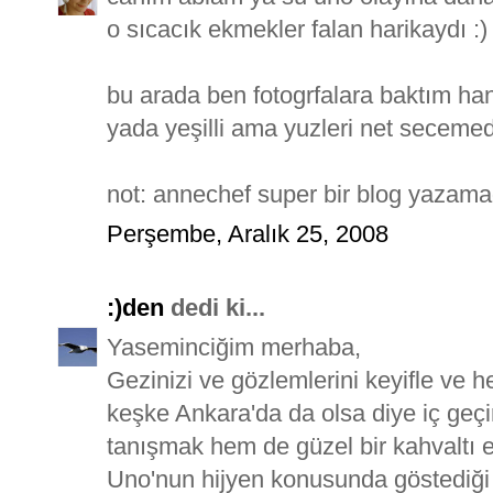
o sıcacık ekmekler falan harikaydı :)
bu arada ben fotogrfalara baktım han
yada yeşilli ama yuzleri net seceme
not: annechef super bir blog yazam
Perşembe, Aralık 25, 2008
:)den
dedi ki...
Yaseminciğim merhaba,
Gezinizi ve gözlemlerini keyifle ve
keşke Ankara'da da olsa diye iç geç
tanışmak hem de güzel bir kahvaltı e
Uno'nun hijyen konusunda göstediği