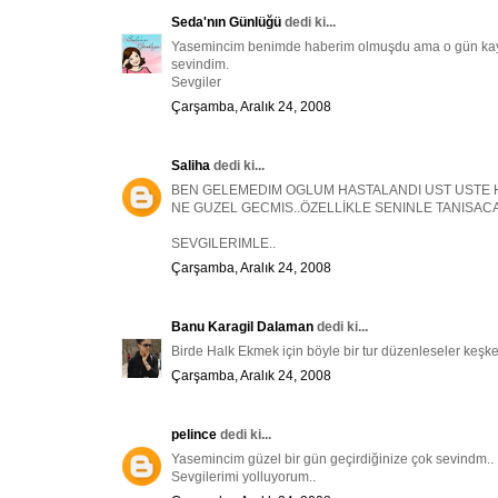
Seda'nın Günlüğü
dedi ki...
Yasemincim benimde haberim olmuşdu ama o gün kayı
sevindim.
Sevgiler
Çarşamba, Aralık 24, 2008
Saliha
dedi ki...
BEN GELEMEDIM OGLUM HASTALANDI UST USTE 
NE GUZEL GECMIS..ÖZELLİKLE SENINLE TANISACA
SEVGILERIMLE..
Çarşamba, Aralık 24, 2008
Banu Karagil Dalaman
dedi ki...
Birde Halk Ekmek için böyle bir tur düzenleseler keşk
Çarşamba, Aralık 24, 2008
pelince
dedi ki...
Yasemincim güzel bir gün geçirdiğinize çok sevindm..
Sevgilerimi yolluyorum..