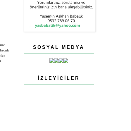
lme
SOSYAL MEDYA
ılacak
eler
a
İZLEYICILER