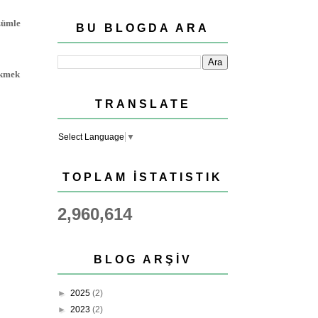
özümle
BU BLOGDA ARA
ekmek
TRANSLATE
Select Language
▼
TOPLAM İSTATISTIK
2,960,614
BLOG ARŞIV
►
2025
(2)
►
2023
(2)