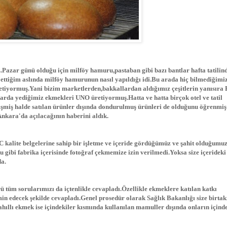
miz.Pazar günü olduğu için milföy hamuru,pastaban gibi bazı bantlar hafta tatilin
ttiğim aslında milföy hamurunun nasıl yapıldığı idi.Bu arada hiç bilmediğimi
etiyormuş.Yani bizim marketlerden,bakkallardan aldığımız çeşitlerin yanısıra
larda yediğimiz ekmekleri UNO üretiyormuş.Hatta ve hatta birçok otel ve tatil
şmiş halde satılan ürünler dışında dondurulmuş ürünleri de olduğunu öğrenmiş
Ankara'da açılacağının haberini aldık.
alite belgelerine sahip bir işletme ve içeride gördüğümüz ve şahit olduğumuz
ğu gibi fabrika içerisinde fotoğraf çekmemize izin verilmedi.Yoksa size içeridek
da.
ü tüm sorularımızı da içtenlikle cevapladı.Özellikle ekmeklere katılan katkı
tmin edecek şekilde cevapladı.Genel prosedür olarak Sağlık Bakanlığı size birta
hıllı ekmek ise içindekiler kısmında kullanılan mamuller dışında onların içind