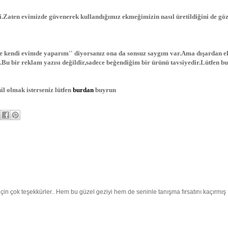
idi.Zaten evimizde güvenerek kullandığımız ekmeğimizin nasıl üretildiğini de g
e kendi evimde yaparım'' diyorsanız ona da sonsuz saygım var.Ama dışardan 
n.Bu bir reklam yazısı değildir,sadece beğendiğim bir ürünü tavsiyedir.Lütfen bu
hil olmak isterseniz lütfen
burdan
buyrun
çin çok teşekkürler.. Hem bu güzel geziyi hem de seninle tanışma fırsatını kaçırmış