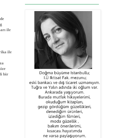
nde
og
arı ile
ika ile
za
mize
i bir