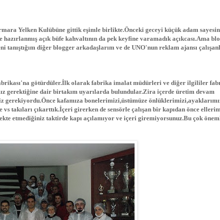
armara Yelken Kulübüne gittik eşimle birlikte.Önceki geceyi küçük adam sayesi
e hazırlanmış açık büfe kahvaltının da pek keyfine varamadık açıkcası.Ama bl
ni tanıştığım diğer blogger arkadaşlarım ve de UNO'nun reklam ajansı çalışanl
ikası'na götürdüler.İlk olarak fabrika imalat müdürleri ve diğer ilgililer fabr
amız gerektiğine dair birtakım uyarılarda bulundular.Zira içerde üretim devam
iz gerekiyordu.Önce kafamıza bonelerimizi,üstümüze önlüklerimizi,ayaklarımı
vs takıları çıkarttık.İçeri girerken de sensörle çalışan bir kapıdan önce elleri
nfekte etmediğiniz taktirde kapı açılamıyor ve içeri giremiyorsunuz.Bu çok öneml