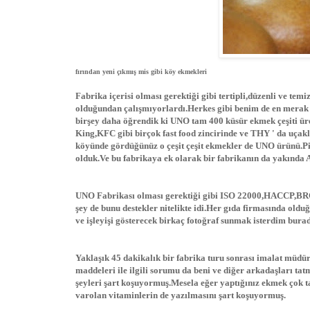
fırından yeni çıkmış mis gibi köy ekmekleri
Fabrika içerisi olması gerektiği gibi tertipli,düzenli ve te
olduğundan çalışmıyorlardı.Herkes gibi benim de en merak e
birşey daha öğrendik ki UNO tam 400 küsür ekmek çeşiti ür
King,KFC gibi birçok fast food zincirinde ve THY ' da uçak
köyünde gördüğünüz o çeşit çeşit ekmekler de UNO ürünü.Pi
olduk.Ve bu fabrikaya ek olarak bir fabrikanın da yakında 
UNO Fabrikası olması gerektiği gibi ISO 22000,HACCP,BRC k
şey de bunu destekler nitelikte idi.Her gıda firmasında oldu
ve işleyişi gösterecek birkaç fotoğraf sunmak isterdim bura
Yaklaşık 45 dakikalık bir fabrika turu sonrası imalat müdür
maddeleri ile ilgili sorumu da beni ve diğer arkadaşları ta
şeyleri şart koşuyormuş.Mesela eğer yaptığınız ekmek çok ta
varolan vitaminlerin de yazılmasını şart koşuyormuş.