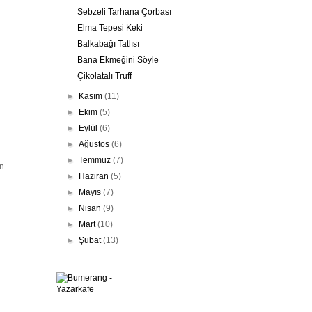
Sebzeli Tarhana Çorbası
Elma Tepesi Keki
Balkabağı Tatlısı
Bana Ekmeğini Söyle
Çikolatalı Truff
►
Kasım
(11)
►
Ekim
(5)
►
Eylül
(6)
►
Ağustos
(6)
►
Temmuz
(7)
in
►
Haziran
(5)
►
Mayıs
(7)
►
Nisan
(9)
►
Mart
(10)
►
Şubat
(13)