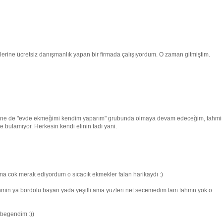
ine ücretsiz danışmanlık yapan bir firmada çalışıyordum. O zaman gitmiştim.
 yine de "evde ekmeğimi kendim yaparım" grubunda olmaya devam edeceğim, tahm
e bulamıyor. Herkesin kendi elinin tadı yani.
a cok merak ediyordum o sıcacık ekmekler falan harikaydı :)
tahmin ya bordolu bayan yada yeşilli ama yuzleri net secemedim tam tahmn yok o
begendim :))