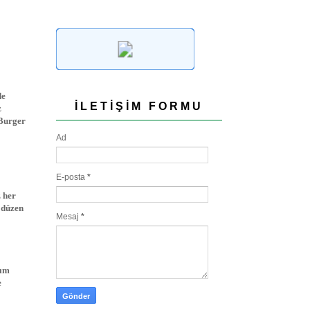
de
İLETIŞIM FORMU
z
 Burger
Ad
E-posta
*
 her
i düzen
Mesaj
*
kım
e