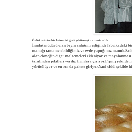
Önlüklerimize bir hatıra fotoğrafı çektirmeyi de unutmadık.
İmalat müdürü olan beyin anlatımı eşliğinde fabrikadaki bir
mantığı tamamen bildiğimiz ve evde yaptığımız mantık.Sadec
olan ekmeğin diğer malzemeleri ekleniyor ve mayalanması iç
tarafından şekilleri verilip fırınlara giriyor.Pişmiş şekilde 
yürütülüyor ve en son da pakete giriyor.Yani ciddi şekilde hi