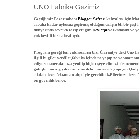
UNO Fabrika Gezimiz
Geçtiğimiz Pazar sabahı
Blogger Sofrası
kahvaltısı için M
sabaha kadar uykusuz geçirmiş olduğumuz için binbir çeşitl
dünyasında severek takip ettiğim
Devletşah
arkadaşım ve ye
çok keyifli bir kahvaltıydı.
Program gereği kahvaltı sonrası bizi Ümraniye'deki Uno Fabr
ilgili bilgiler verdiler,fabrika içinde ne yapıp ne yapmam
ediyordu,merakımıza yenilip hiçbir şeye elimizi sürmemem
galoşlarımızı giydik,üzerimizdeki tüm yüzük,küpe,saat,kolye 
sıkılan dezenfektandan alıp öyle geçebildik.Ellerinizi deze
ön güvenlik bence.