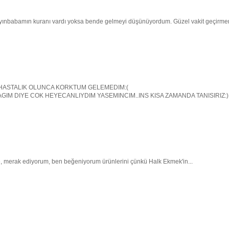
nbabamın kuranı vardı yoksa bende gelmeyi düşünüyordum. Güzel vakit geçirm
HASTALIK OLUNCA KORKTUM GELEMEDIM:(
GIM DIYE COK HEYECANLIYDIM YASEMINCIM..INS KISA ZAMANDA TANISIRIZ:)
e, merak ediyorum, ben beğeniyorum ürünlerini çünkü Halk Ekmek'in...