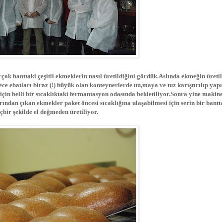
çok banttaki çeşitli ekmeklerin nasıl üretildiğini gördük.Aslında ekmeğin üreti
e ebatları biraz (!) büyük olan konteynerlerde un,maya ve tuz karıştırılıp yap
in belli bir sıcaklıktaki fermantasyon odasında bekletiliyor.Sonra yine makin
fırından çıkan ekmekler paket öncesi sıcaklığına ulaşabilmesi için serin bir bantt
çbir şekilde el değmeden üretiliyor.