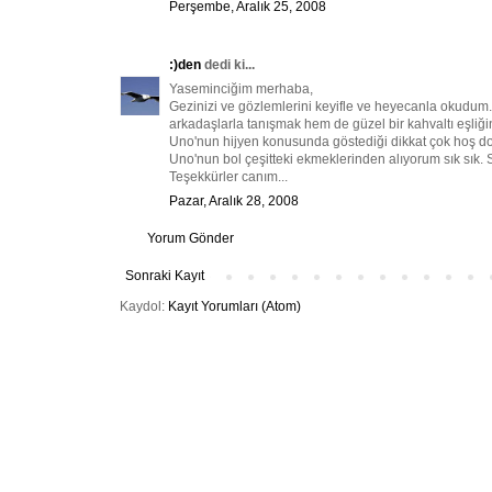
Perşembe, Aralık 25, 2008
:)den
dedi ki...
Yaseminciğim merhaba,
Gezinizi ve gözlemlerini keyifle ve heyecanla okudum
arkadaşlarla tanışmak hem de güzel bir kahvaltı eşliğ
Uno'nun hijyen konusunda göstediği dikkat çok hoş do
Uno'nun bol çeşitteki ekmeklerinden alıyorum sık sık.
Teşekkürler canım...
Pazar, Aralık 28, 2008
Yorum Gönder
Sonraki Kayıt
Kaydol:
Kayıt Yorumları (Atom)