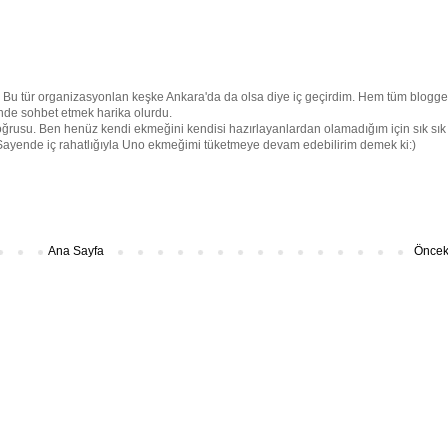
. Bu tür organizasyonlan keşke Ankara'da da olsa diye iç geçirdim. Hem tüm blogge
inde sohbet etmek harika olurdu.
ğrusu. Ben henüz kendi ekmeğini kendisi hazırlayanlardan olamadığım için sık sık
 Sayende iç rahatlığıyla Uno ekmeğimi tüketmeye devam edebilirim demek ki:)
Ana Sayfa
Önceki