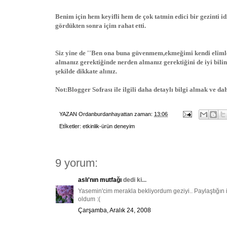
Benim için hem keyifli hem de çok tatmin edici bir gezinti 
gördükten sonra içim rahat etti.
Siz yine de ''Ben ona buna güvenmem,ekmeğimi kendi eliml
almanız gerektiğinde nerden almanız gerektiğini de iyi bili
şekilde dikkate alınız.
Not:Blogger Sofrası ile ilgili daha detaylı bilgi almak ve da
YAZAN
Ordanburdanhayattan
zaman:
13:06
Etİketler:
etkinlik-ürün deneyim
9 yorum:
aslı'nın mutfağı
dedi ki...
Yasemin'cim merakla bekliyordum geziyi.. Paylaştığın i
oldum :(
Çarşamba, Aralık 24, 2008