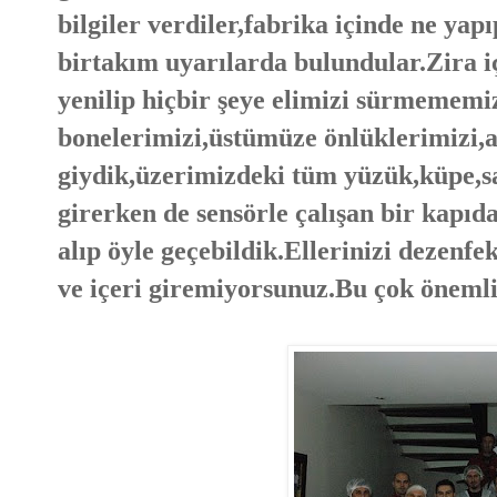
bilgiler verdiler,fabrika içinde ne y
birtakım uyarılarda bulundular.Zira
yenilip hiçbir şeye elimizi sürmemem
bonelerimizi,üstümüze önlüklerimizi,a
giydik,üzerimizdeki tüm yüzük,küpe,saa
girerken de sensörle çalışan bir kapıd
alıp öyle geçebildik.Ellerinizi dezenfe
ve içeri giremiyorsunuz.Bu çok önemli