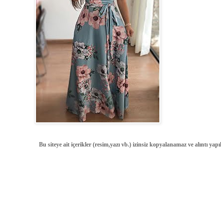
Bu siteye ait içerikler (resim,yazı vb.) izinsiz kopyalanamaz ve alıntı ya