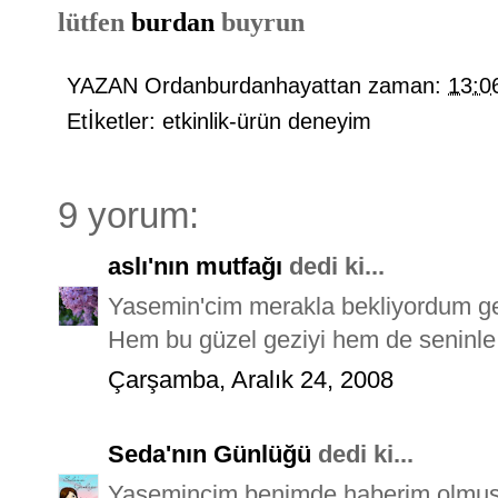
lütfen
burdan
buyrun
YAZAN
Ordanburdanhayattan
zaman:
13:0
Etİketler:
etkinlik-ürün deneyim
9 yorum:
aslı'nın mutfağı
dedi ki...
Yasemin'cim merakla bekliyordum gezi
Hem bu güzel geziyi hem de seninle t
Çarşamba, Aralık 24, 2008
Seda'nın Günlüğü
dedi ki...
Yasemincim benimde haberim olmuş