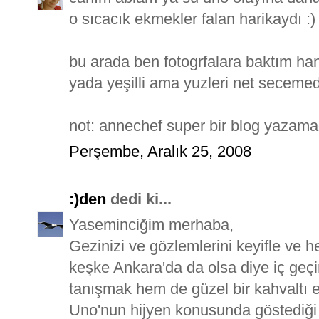
o sıcacık ekmekler falan harikaydı :)
bu arada ben fotogrfalara baktım han
yada yeşilli ama yuzleri net seceme
not: annechef super bir blog yazam
Perşembe, Aralık 25, 2008
:)den
dedi ki...
Yaseminciğim merhaba,
Gezinizi ve gözlemlerini keyifle ve
keşke Ankara'da da olsa diye iç geç
tanışmak hem de güzel bir kahvaltı e
Uno'nun hijyen konusunda göstediği