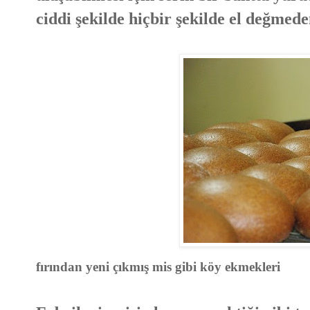
ciddi şekilde hiçbir şekilde el değmede
fırından yeni çıkmış mis gibi köy ekmekleri