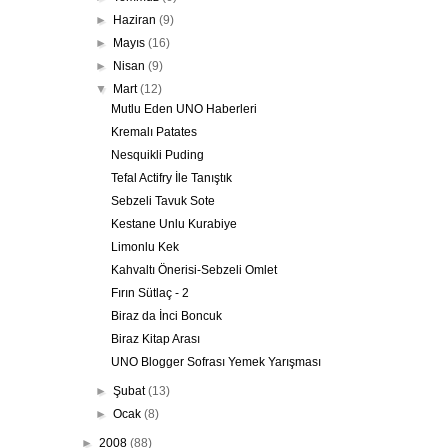
►
Haziran
(9)
►
Mayıs
(16)
►
Nisan
(9)
▼
Mart
(12)
Mutlu Eden UNO Haberleri
Kremalı Patates
Nesquikli Puding
Tefal Actifry İle Tanıştık
Sebzeli Tavuk Sote
Kestane Unlu Kurabiye
Limonlu Kek
Kahvaltı Önerisi-Sebzeli Omlet
Fırın Sütlaç - 2
Biraz da İnci Boncuk
Biraz Kitap Arası
UNO Blogger Sofrası Yemek Yarışması
►
Şubat
(13)
►
Ocak
(8)
►
2008
(88)