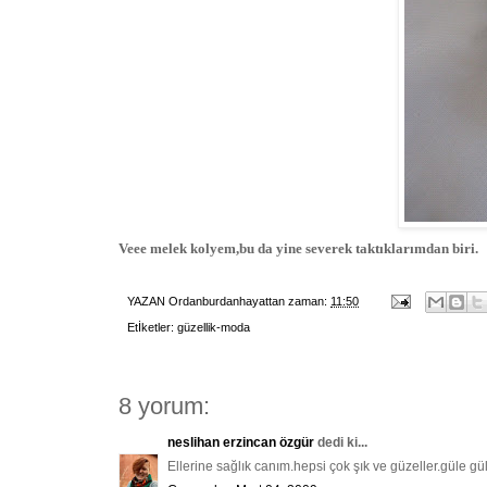
Veee melek kolyem,bu da yine severek taktıklarımdan biri.
YAZAN
Ordanburdanhayattan
zaman:
11:50
Etİketler:
güzellik-moda
8 yorum:
neslihan erzincan özgür
dedi ki...
Ellerine sağlık canım.hepsi çok şık ve güzeller.güle gül