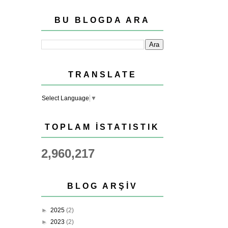
BU BLOGDA ARA
TRANSLATE
Select Language
▼
TOPLAM İSTATISTIK
2,960,217
BLOG ARŞIV
►
2025
(2)
►
2023
(2)