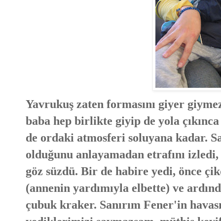
Yavrukuş zaten formasını giyer giyme
baba hep birlikte giyip de yola çıkınc
de ordaki atmosferi soluyana kadar. Sa
olduğunu anlayamadan etrafını izledi,
göz süzdü. Bir de habire yedi, önce çik
(annenin yardımıyla elbette) ve ardın
çubuk kraker. Sanırım Fener'in havası i