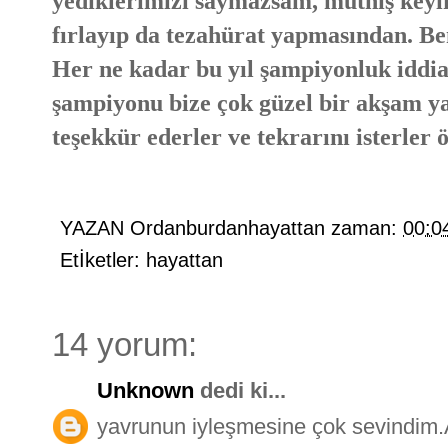
yediklerimizi saymazsam, müthiş keyif
fırlayıp da tezahürat yapmasından. Be
Her ne kadar bu yıl şampiyonluk idd
şampiyonu bize çok güzel bir akşam y
teşekkür ederler ve tekrarını isterler
YAZAN
Ordanburdanhayattan
zaman:
00:0
Etİketler:
hayattan
14 yorum:
Unknown
dedi ki...
yavrunun iyleşmesine çok sevindim.A