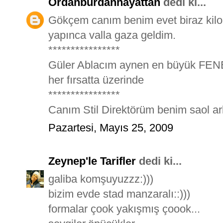
Ordanburdanhayattan
dedi ki...
Gökçem canım benim evet biraz kilo
yapınca valla gaza geldim.
****************
Güler Ablacım aynen en büyük FENE
her fırsatta üzerinde
****************
Canım Stil Direktörüm benim saol ark
Pazartesi, Mayıs 25, 2009
Zeynep'le Tarifler
dedi ki...
galiba komşuyuzzz:)))
bizim evde stad manzaralı::)))
formalar çook yakışmış çoook...