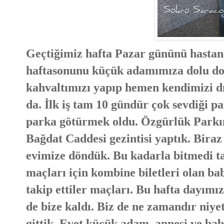
Geçtiğimiz hafta Pazar gününü hastane
haftasonunu küçük adamımıza dolu dol
kahvaltımızı yapıp hemen kendimizi dış
da. İlk iş tam 10 gündür çok sevdiği 
parka götürmek oldu. Özgürlük Parkın
Bağdat Caddesi gezintisi yaptık. Biraz
evimize döndük. Bu kadarla bitmedi ta
maçları için kombine biletleri olan 
takip ettiler maçları. Bu hafta dayımı
de bize kaldı. Biz de ne zamandır niye
gittik. Evet küçük adam, annesi ve bab