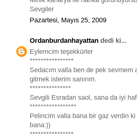
Sevgiler
Pazartesi, Mayıs 25, 2009
Ordanburdanhayattan
dedi ki...
Eylemcim teşekkürler
****************
Sedacım valla ben de pek sevmem am
gitmek isterim sanırım.
***************
Sevgili Esradan saol, sana da iyi haf
*****************
Pelincim valla bana bir gaz verdin k
bana:))
****************