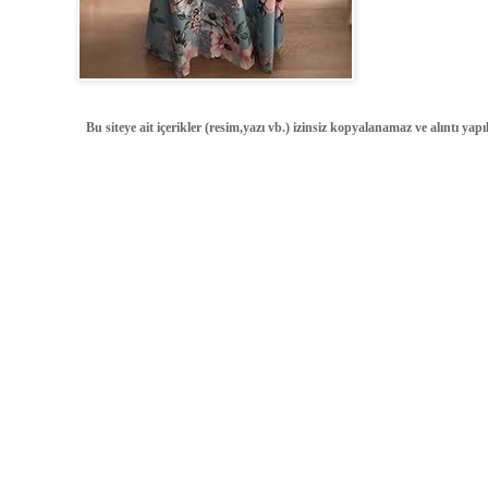
Bu siteye ait içerikler (resim,yazı vb.) izinsiz kopyalanamaz ve alıntı ya