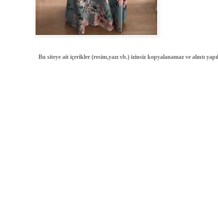
Bu siteye ait içerikler (resim,yazı vb.) izinsiz kopyalanamaz ve alıntı ya