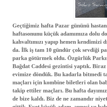
Geçtiğimiz hafta Pazar gününü hastane
haftasonunu küçük adamımıza dolu dol
kahvaltımızı yapıp hemen kendimizi dış
da. İlk iş tam 10 gündür çok sevdiği 
parka götürmek oldu. Özgürlük Parkın
Bağdat Caddesi gezintisi yaptık. Biraz
evimize döndük. Bu kadarla bitmedi ta
maçları için kombine biletleri olan 
takip ettiler maçları. Bu hafta dayımı
de bize kaldı. Biz de ne zamandır niye
gittik. Evet küçük adam, annesi ve bab