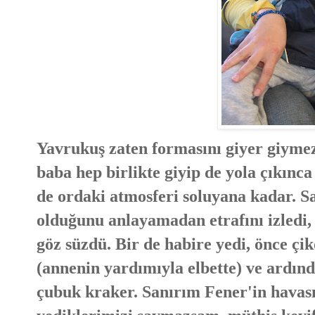
Yavrukuş zaten formasını giyer giyme
baba hep birlikte giyip de yola çıkınc
de ordaki atmosferi soluyana kadar. Sa
olduğunu anlayamadan etrafını izledi,
göz süzdü. Bir de habire yedi, önce çik
(annenin yardımıyla elbette) ve ardın
çubuk kraker. Sanırım Fener'in havası i