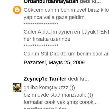
Ordanburdanhayattan
dedi ki...
Gökçem canım benim evet biraz kilo
yapınca valla gaza geldim.
****************
Güler Ablacım aynen en büyük FENE
her fırsatta üzerinde
****************
Canım Stil Direktörüm benim saol ark
Pazartesi, Mayıs 25, 2009
Zeynep'le Tarifler
dedi ki...
galiba komşuyuzzz:)))
bizim evde stad manzaralı::)))
formalar çook yakışmış çoook...