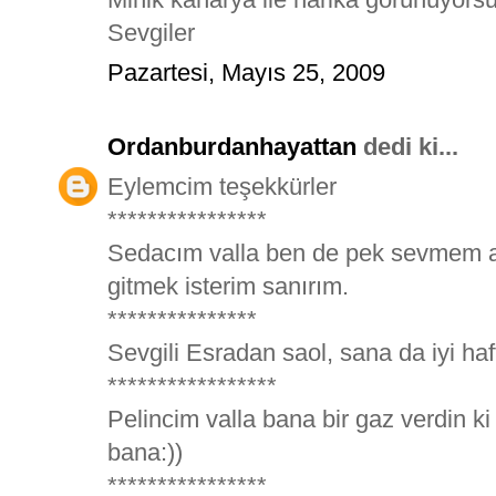
Sevgiler
Pazartesi, Mayıs 25, 2009
Ordanburdanhayattan
dedi ki...
Eylemcim teşekkürler
****************
Sedacım valla ben de pek sevmem am
gitmek isterim sanırım.
***************
Sevgili Esradan saol, sana da iyi haf
*****************
Pelincim valla bana bir gaz verdin k
bana:))
****************