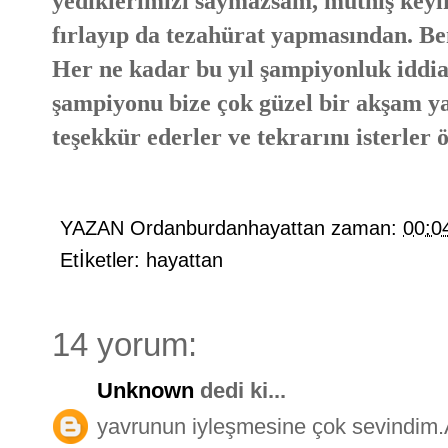
yediklerimizi saymazsam, müthiş keyif
fırlayıp da tezahürat yapmasından. Be
Her ne kadar bu yıl şampiyonluk idd
şampiyonu bize çok güzel bir akşam y
teşekkür ederler ve tekrarını isterler
YAZAN
Ordanburdanhayattan
zaman:
00:0
Etİketler:
hayattan
14 yorum:
Unknown
dedi ki...
yavrunun iyleşmesine çok sevindim.A