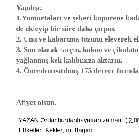
Yapılışı:
1.Yumurtaları ve şekeri köpürene kada
de ekleyip bir süre daha çırpın.
2. Unu ve kabartma tozunu eleyerek e
3. Son olarak tarçın, kakao ve çikolat
yağlanmış kek kalıbınıza aktarın.
4. Önceden ısıtılmış 175 derece fırında
Afiyet olsun.
YAZAN
Ordanburdanhayattan
zaman:
12:0
Etİketler:
Kekler
,
mutfağım