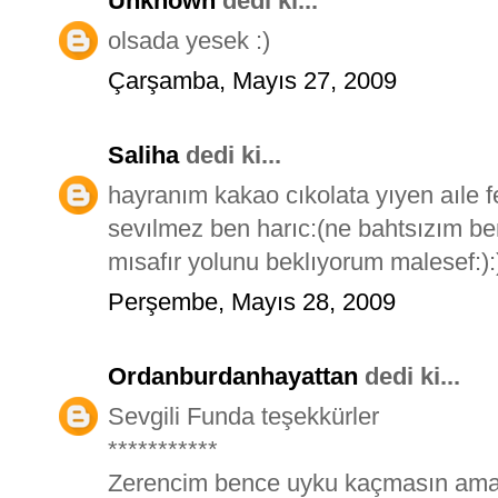
Unknown
dedi ki...
olsada yesek :)
Çarşamba, Mayıs 27, 2009
Saliha
dedi ki...
hayranım kakao cıkolata yıyen aıle f
sevılmez ben harıc:(ne bahtsızım b
mısafır yolunu beklıyorum malesef:):)
Perşembe, Mayıs 28, 2009
Ordanburdanhayattan
dedi ki...
Sevgili Funda teşekkürler
***********
Zerencim bence uyku kaçmasın ama