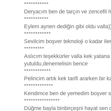
***********
Deryacım ben de tarçın ve zencefil 
***********
Eylem aynen dediğin gibi oldu valla)
************
Sevilcim boşver teknoloji o kadar iler
*********
Aslıcım teşekkürler valla kek yatan
yutuldu,denemelisin bence
************
Pelincim artık kek tarifi ararken bir 
*************
Kendimce ben de yemedim boşver s
****************
Düğme bayla binbirçeşni hayat sen