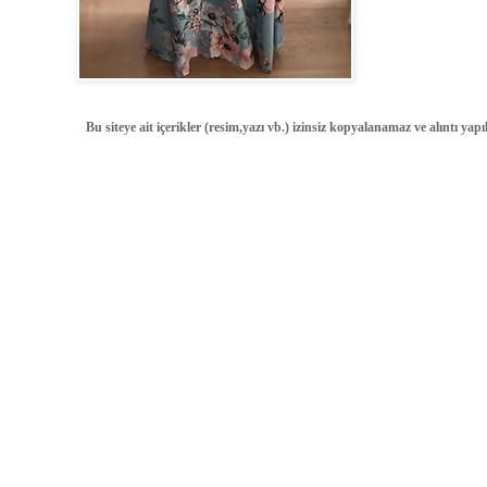
Bu siteye ait içerikler (resim,yazı vb.) izinsiz kopyalanamaz ve alıntı ya