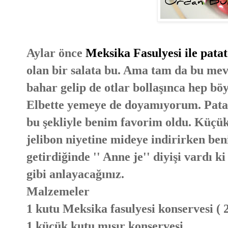
Aylar önce
Meksika Fasulyesi ile patat
olan bir salata bu. Ama tam da bu mev
bahar gelip de otlar bollaşınca hep böy
Elbette yemeye de doyamıyorum. Patate
bu şekliyle benim favorim oldu. Küçük
jelibon niyetine mideye indirirken ben
getirdiğinde '' Anne je'' diyişi vardı 
gibi anlayacağınız.
Malzemeler
1 kutu Meksika fasulyesi konservesi ( 2
1 küçük kutu mısır konservesi