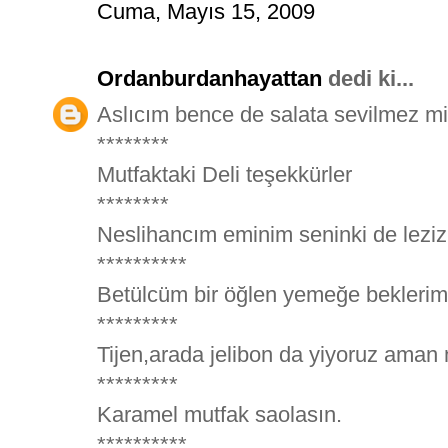
Cuma, Mayıs 15, 2009
Ordanburdanhayattan
dedi ki...
Aslıcım bence de salata sevilmez m
********
Mutfaktaki Deli teşekkürler
********
Neslihancım eminim seninki de leziz 
**********
Betülcüm bir öğlen yemeğe beklerim 
*********
Tijen,arada jelibon da yiyoruz aman 
*********
Karamel mutfak saolasın.
**********