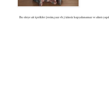
Bu siteye ait içerikler (resim,yazı vb.) izinsiz kopyalanamaz ve alıntı ya