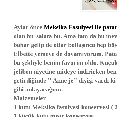
Aylar önce
Meksika Fasulyesi ile patat
olan bir salata bu. Ama tam da bu mev
bahar gelip de otlar bollaşınca hep böy
Elbette yemeye de doyamıyorum. Patate
bu şekliyle benim favorim oldu. Küçük
jelibon niyetine mideye indirirken ben
getirdiğinde '' Anne je'' diyişi vardı 
gibi anlayacağınız.
Malzemeler
1 kutu Meksika fasulyesi konservesi ( 2
1 küçük kutu mısır konservesi