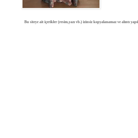
Bu siteye ait içerikler (resim,yazı vb.) izinsiz kopyalanamaz ve alıntı ya