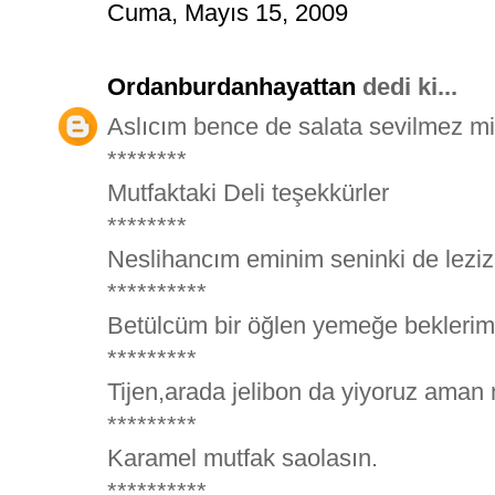
Cuma, Mayıs 15, 2009
Ordanburdanhayattan
dedi ki...
Aslıcım bence de salata sevilmez m
********
Mutfaktaki Deli teşekkürler
********
Neslihancım eminim seninki de leziz 
**********
Betülcüm bir öğlen yemeğe beklerim 
*********
Tijen,arada jelibon da yiyoruz aman 
*********
Karamel mutfak saolasın.
**********