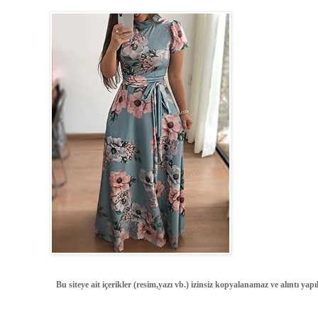
Bu siteye ait içerikler (resim,yazı vb.) izinsiz kopyalanamaz ve alıntı ya