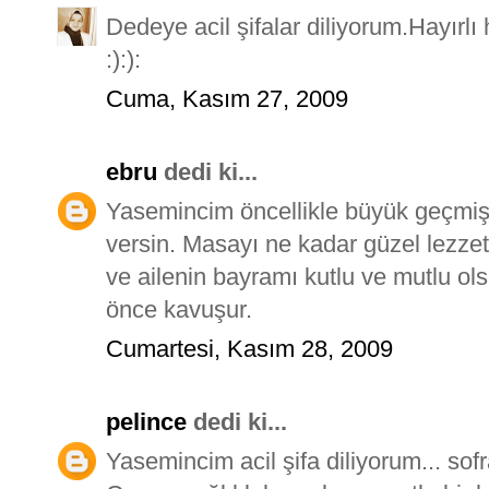
Dedeye acil şifalar diliyorum.Hayırl
:):):
Cuma, Kasım 27, 2009
ebru
dedi ki...
Yasemincim öncellikle büyük geçmiş 
versin. Masayı ne kadar güzel lezzet
ve ailenin bayramı kutlu ve mutlu ol
önce kavuşur.
Cumartesi, Kasım 28, 2009
pelince
dedi ki...
Yasemincim acil şifa diliyorum... sofra