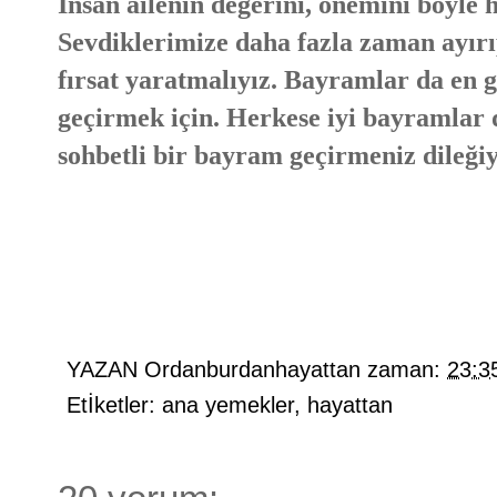
İnsan ailenin değerini, önemini böyle h
Sevdiklerimize daha fazla zaman ayırı
fırsat yaratmalıyız. Bayramlar da en gü
geçirmek için. Herkese iyi bayramlar di
sohbetli bir bayram geçirmeniz dileğiy
YAZAN
Ordanburdanhayattan
zaman:
23:3
Etİketler:
ana yemekler
,
hayattan