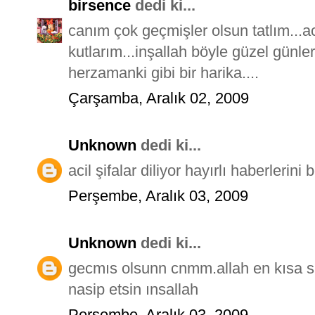
birsence
dedi ki...
canım çok geçmişler olsun tatlım...ac
kutlarım...inşallah böyle güzel günle
herzamanki gibi bir harika....
Çarşamba, Aralık 02, 2009
Unknown
dedi ki...
acil şifalar diliyor hayırlı haberlerini
Perşembe, Aralık 03, 2009
Unknown
dedi ki...
gecmıs olsunn cnmm.allah en kısa sü
nasip etsin ınsallah
Perşembe, Aralık 03, 2009