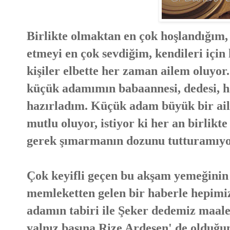
Birlikte olmaktan en çok hoşlandığım,
etmeyi en çok sevdiğim, kendileri için
kişiler elbette her zaman ailem oluyo
küçük adamımın babaannesi, dedesi, hal
hazırladım. Küçük adam büyük bir ail
mutlu oluyor, istiyor ki her an birlikte
gerek şımarmanın dozunu tutturamıy
Çok keyifli geçen bu akşam yemeğinin 
memleketten gelen bir haberle hepimiz
adamın tabiri ile Şeker dedemiz maal
yalnız başına Rize Ardeşen' de olduğ