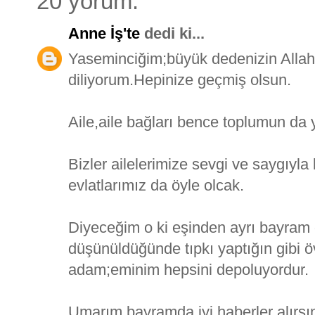
20 yorum:
Anne İş'te
dedi ki...
Yaseminciğim;büyük dedenizin Allah y
diliyorum.Hepinize geçmiş olsun.
Aile,aile bağları bence toplumun da y
Bizler ailelerimize sevgi ve saygıyla
evlatlarımız da öyle olcak.
Diyeceğim o ki eşinden ayrı bayram 
düşünüldüğünde tıpkı yaptığın gibi 
adam;eminim hepsini depoluyordur.
Umarım bayramda iyi haberler alırsı