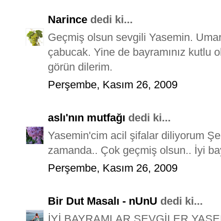
Narince
dedi ki...
Geçmiş olsun sevgili Yasemin. Umar
çabucak. Yine de bayramınız kutlu ol
görün dilerim.
Perşembe, Kasım 26, 2009
aslı'nın mutfağı
dedi ki...
Yasemin'cim acil şifalar diliyorum Ş
zamanda.. Çok geçmiş olsun.. İyi ba
Perşembe, Kasım 26, 2009
Bir Dut Masalı - nUnU
dedi ki...
İYİ BAYRAMLAR SEVGİLER YASE