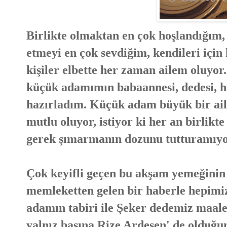
Birlikte olmaktan en çok hoşlandığım,
etmeyi en çok sevdiğim, kendileri için
kişiler elbette her zaman ailem oluyo
küçük adamımın babaannesi, dedesi, hal
hazırladım. Küçük adam büyük bir ail
mutlu oluyor, istiyor ki her an birlikte
gerek şımarmanın dozunu tutturamıy
Çok keyifli geçen bu akşam yemeğinin 
memleketten gelen bir haberle hepimiz
adamın tabiri ile Şeker dedemiz maal
yalnız başına Rize Ardeşen' de olduğ