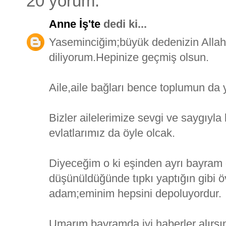
20 yorum:
Anne İş'te
dedi ki...
Yaseminciğim;büyük dedenizin Allah y
diliyorum.Hepinize geçmiş olsun.
Aile,aile bağları bence toplumun da y
Bizler ailelerimize sevgi ve saygıyla
evlatlarımız da öyle olcak.
Diyeceğim o ki eşinden ayrı bayram 
düşünüldüğünde tıpkı yaptığın gibi 
adam;eminim hepsini depoluyordur.
Umarım bayramda iyi haberler alırsı