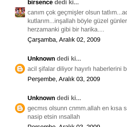
birsence
dedi ki...
canım çok geçmişler olsun tatlım...ac
kutlarım...inşallah böyle güzel günle
herzamanki gibi bir harika....
Çarşamba, Aralık 02, 2009
Unknown
dedi ki...
acil şifalar diliyor hayırlı haberlerini
Perşembe, Aralık 03, 2009
Unknown
dedi ki...
gecmıs olsunn cnmm.allah en kısa sü
nasip etsin ınsallah
Perşembe, Aralık 03, 2009