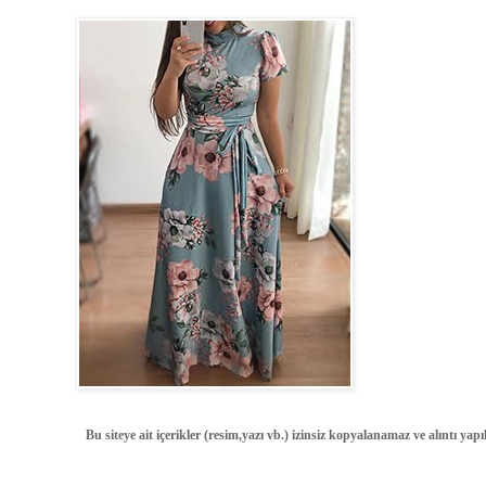
Bu siteye ait içerikler (resim,yazı vb.) izinsiz kopyalanamaz ve alıntı ya