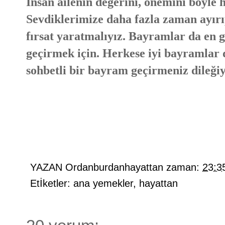
İnsan ailenin değerini, önemini böyle h
Sevdiklerimize daha fazla zaman ayırı
fırsat yaratmalıyız. Bayramlar da en gü
geçirmek için. Herkese iyi bayramlar di
sohbetli bir bayram geçirmeniz dileğiy
YAZAN
Ordanburdanhayattan
zaman:
23:3
Etİketler:
ana yemekler
,
hayattan