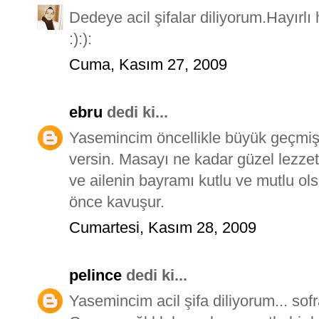
Dedeye acil şifalar diliyorum.Hayırl
:):):
Cuma, Kasım 27, 2009
ebru
dedi ki...
Yasemincim öncellikle büyük geçmiş 
versin. Masayı ne kadar güzel lezzet
ve ailenin bayramı kutlu ve mutlu ol
önce kavuşur.
Cumartesi, Kasım 28, 2009
pelince
dedi ki...
Yasemincim acil şifa diliyorum... sofra