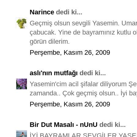
Narince
dedi ki...
Geçmiş olsun sevgili Yasemin. Umar
çabucak. Yine de bayramınız kutlu ol
görün dilerim.
Perşembe, Kasım 26, 2009
aslı'nın mutfağı
dedi ki...
Yasemin'cim acil şifalar diliyorum Ş
zamanda.. Çok geçmiş olsun.. İyi ba
Perşembe, Kasım 26, 2009
Bir Dut Masalı - nUnU
dedi ki...
İYİ BAYRAMLAR SEVGİLER YASE