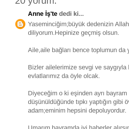
20 yorum:
Anne İş'te
dedi ki...
Yaseminciğim;büyük dedenizin Allah y
diliyorum.Hepinize geçmiş olsun.
Aile,aile bağları bence toplumun da y
Bizler ailelerimize sevgi ve saygıyla
evlatlarımız da öyle olcak.
Diyeceğim o ki eşinden ayrı bayram 
düşünüldüğünde tıpkı yaptığın gibi 
adam;eminim hepsini depoluyordur.
Umarım bayramda iyi haberler alırsı