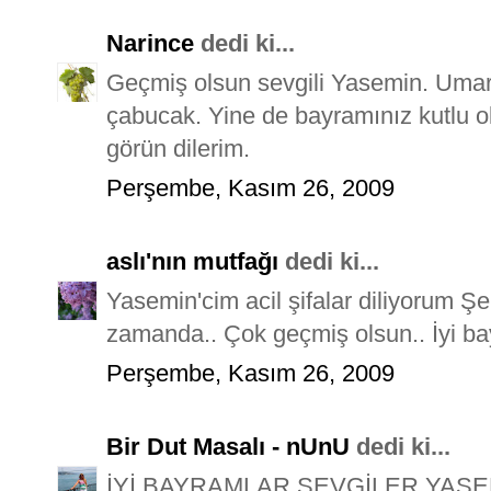
Narince
dedi ki...
Geçmiş olsun sevgili Yasemin. Umar
çabucak. Yine de bayramınız kutlu ol
görün dilerim.
Perşembe, Kasım 26, 2009
aslı'nın mutfağı
dedi ki...
Yasemin'cim acil şifalar diliyorum Ş
zamanda.. Çok geçmiş olsun.. İyi ba
Perşembe, Kasım 26, 2009
Bir Dut Masalı - nUnU
dedi ki...
İYİ BAYRAMLAR SEVGİLER YASE