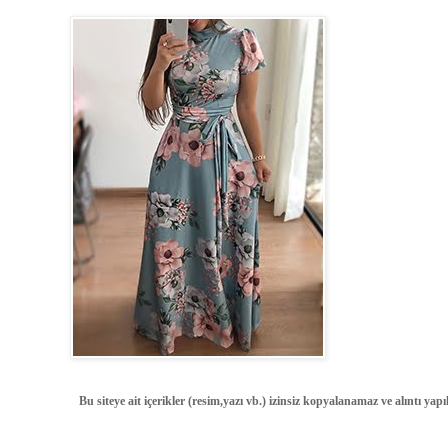
Bu siteye ait içerikler (resim,yazı vb.) izinsiz kopyalanamaz ve alıntı ya