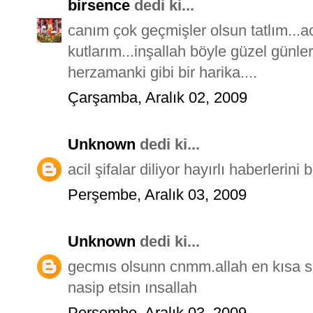
birsence
dedi ki...
canım çok geçmişler olsun tatlım...ac
kutlarım...inşallah böyle güzel günle
herzamanki gibi bir harika....
Çarşamba, Aralık 02, 2009
Unknown
dedi ki...
acil şifalar diliyor hayırlı haberlerini
Perşembe, Aralık 03, 2009
Unknown
dedi ki...
gecmıs olsunn cnmm.allah en kısa sü
nasip etsin ınsallah
Perşembe, Aralık 03, 2009