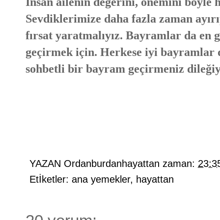
İnsan ailenin değerini, önemini böyle h
Sevdiklerimize daha fazla zaman ayırı
fırsat yaratmalıyız. Bayramlar da en gü
geçirmek için. Herkese iyi bayramlar di
sohbetli bir bayram geçirmeniz dileğiy
YAZAN
Ordanburdanhayattan
zaman:
23:3
Etİketler:
ana yemekler
,
hayattan