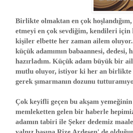
Birlikte olmaktan en çok hoşlandığım,
etmeyi en çok sevdiğim, kendileri için
kişiler elbette her zaman ailem oluyo
küçük adamımın babaannesi, dedesi, hal
hazırladım. Küçük adam büyük bir ail
mutlu oluyor, istiyor ki her an birlikte
gerek şımarmanın dozunu tutturamıy
Çok keyifli geçen bu akşam yemeğinin 
memleketten gelen bir haberle hepimiz
adamın tabiri ile Şeker dedemiz maal
yalnız başına Rize Ardeşen' de olduğ