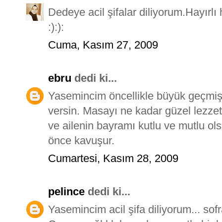
Dedeye acil şifalar diliyorum.Hayırl
:):):
Cuma, Kasım 27, 2009
ebru
dedi ki...
Yasemincim öncellikle büyük geçmiş 
versin. Masayı ne kadar güzel lezzet
ve ailenin bayramı kutlu ve mutlu ol
önce kavuşur.
Cumartesi, Kasım 28, 2009
pelince
dedi ki...
Yasemincim acil şifa diliyorum... sofra