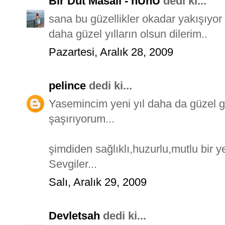
Bir Dut Masalı - nUnU
dedi ki...
sana bu güzellikler okadar yakışıyor 
daha güzel yılların olsun dilerim..
Pazartesi, Aralık 28, 2009
pelince
dedi ki...
Yasemincim yeni yıl daha da güzel ge
şaşırıyorum...
şimdiden sağlıklı,huzurlu,mutlu bir yen
Sevgiler...
Salı, Aralık 29, 2009
Devletsah
dedi ki...