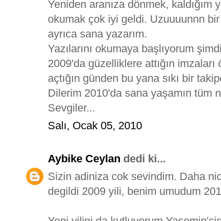
Yeniden aranıza dönmek, kaldığım ye
okumak çok iyi geldi. Uzuuuunnn bi
ayrıca sana yazarım.
Yazılarını okumaya başlıyorum şimd
2009'da güzelliklere attığın imzaları
açtığın günden bu yana sıkı bir taki
Dilerim 2010'da sana yaşamın tüm nim
Sevgiler...
Salı, Ocak 05, 2010
Aybike Ceylan
dedi ki...
Sizin adiniza cok sevindim. Daha nice
degildi 2009 yili, benim umudum 201
Yeni yilini da kutluyorum Yasemin'ci