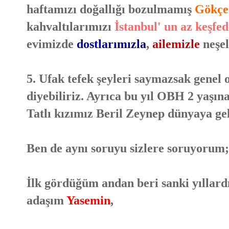
haftamızı doğallığı bozulmamış
Gökçe
kahvaltılarımızı
İstanbul' un az keşfe
evimizde
dostlarımızla
,
ailemizle
neşel
5. Ufak tefek şeyleri saymazsak genel ol
diyebiliriz. Ayrıca bu yıl OBH 2 yaşın
Tatlı kızımız Beril Zeynep dünyaya gel
Ben de aynı soruyu sizlere soruyorum;
İlk gördüğüm andan beri sanki yıllard
adaşım
Yasemin
,