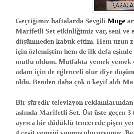
Geçtiğimiz haftalarda Sevgili
Müge
ar
Marifetli Set etkinliğimiz var, seni ve 
düşünmeden kabuk ettim. Hem uzun za
için özlemiştim hem de ilk defa eşimle 
mutlu oldum. Mutfakta yemek yemek d
adam için de eğlenceli olur diye düş
oldu. Benden daha çok o keyif aldı Mar
Bir süredir televizyon reklamlarından
aslında Marifetli Set. Üst üste geçen 
ayrıca bir düdüklü tencerede pişen ye
4 çeşit yemeği yapmış oluyorsunuz. B