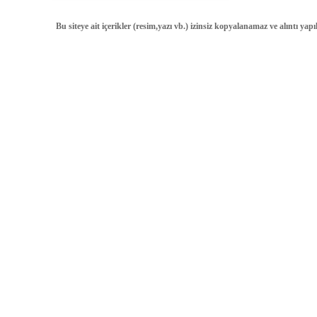
Bu siteye ait içerikler (resim,yazı vb.) izinsiz kopyalanamaz ve alıntı ya