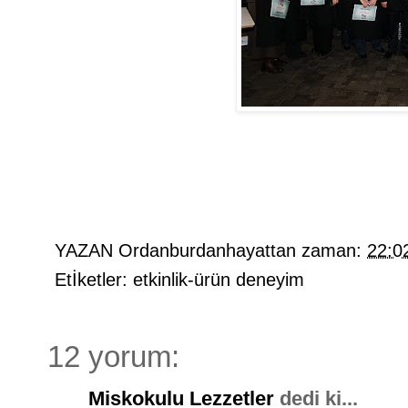
YAZAN
Ordanburdanhayattan
zaman:
22:0
Etİketler:
etkinlik-ürün deneyim
12 yorum:
Miskokulu Lezzetler
dedi ki...