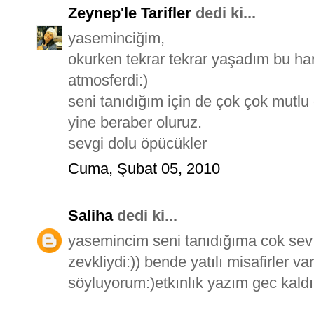
Zeynep'le Tarifler
dedi ki...
yaseminciğim,
okurken tekrar tekrar yaşadım bu hari
atmosferdi:)
seni tanıdığım için de çok çok mutlu
yine beraber oluruz.
sevgi dolu öpücükler
Cuma, Şubat 05, 2010
Saliha
dedi ki...
yasemincim seni tanıdığıma cok sev
zevkliydi:)) bende yatılı misafirler v
söyluyorum:)etkınlık yazım gec kaldı 