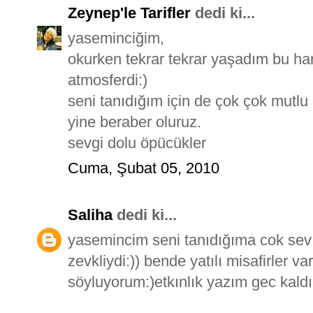
Zeynep'le Tarifler
dedi ki...
yaseminciğim,
okurken tekrar tekrar yaşadım bu hari
atmosferdi:)
seni tanıdığım için de çok çok mutlu
yine beraber oluruz.
sevgi dolu öpücükler
Cuma, Şubat 05, 2010
Saliha
dedi ki...
yasemincim seni tanıdığıma cok sev
zevkliydi:)) bende yatılı misafirler v
söyluyorum:)etkınlık yazım gec kaldı 