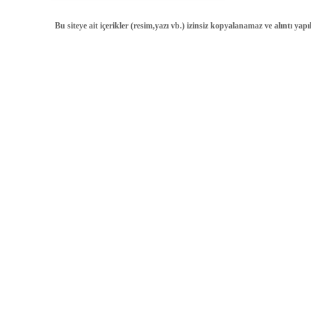
Bu siteye ait içerikler (resim,yazı vb.) izinsiz kopyalanamaz ve alıntı ya