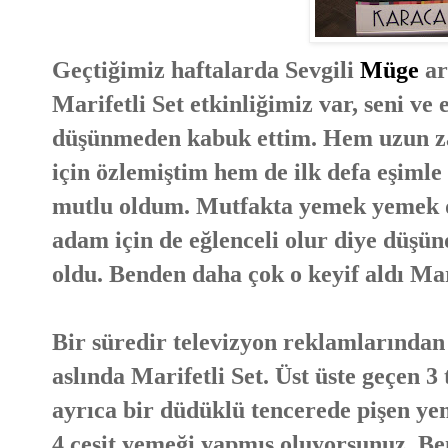
Geçtiğimiz haftalarda Sevgili
Müge
ar
Marifetli Set etkinliğimiz var, seni ve 
düşünmeden kabuk ettim. Hem uzun za
için özlemiştim hem de ilk defa eşimle 
mutlu oldum. Mutfakta yemek yemek d
adam için de eğlenceli olur diye düş
oldu. Benden daha çok o keyif aldı Mar
Bir süredir televizyon reklamlarından
aslında Marifetli Set. Üst üste geçen 
ayrıca bir düdüklü tencerede pişen ye
4 çeşit yemeği yapmış oluyorsunuz. B