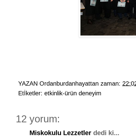
YAZAN
Ordanburdanhayattan
zaman:
22:0
Etİketler:
etkinlik-ürün deneyim
12 yorum:
Miskokulu Lezzetler
dedi ki...