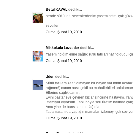
Betül KAVAL
dedi ki...
bende sütlü tatlı sevenlerdenim yasemincim. çok güzzel 
sevgiler
Cuma, Şubat 19, 2010
Miskokulu Lezzetler
dedi ki...
Yaseminciğim eline sağlık sütlü tatlıları hafif olduğu 
Cuma, Şubat 19, 2010
:)den
dedi ki...
Sütlü tatlılara zaafı olmayan bir bayan var mıdır aca
rağmen!) canım nasıl çekti bu muhallebileri anlatamam
Ellerine sağlık canım.
Evini pastaneye çeviren kızlar zincirine hastayım. Ya
istemiyor diyorsun. Tabii böyle seri üretim halinde çalış
Ama yine de barış sen mutfağınla...
Tadamasam da yaptığın mamaları izlemeyi çok seviyo
Cuma, Şubat 19, 2010