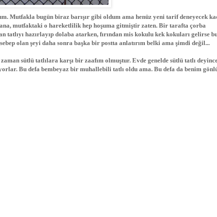
um. Mutfakla bugün biraz barışır gibi oldum ama henüz yeni tarif deneyecek k
bana, mutfaktaki o hareketlilik hep hoşuma gitmiştir zaten. Bir tarafta çorba
n tatlıyı hazırlayıp dolaba atarken, fırından mis kokulu kek kokuları gelirse 
ebep olan şeyi daha sonra başka bir postta anlatırım belki ama şimdi değil...
 zaman sütlü tatlılara karşı bir zaafım olmuştur. Evde genelde sütlü tatlı deyince
yorlar. Bu defa bembeyaz bir muhallebili tatlı oldu ama. Bu defa da benim gön