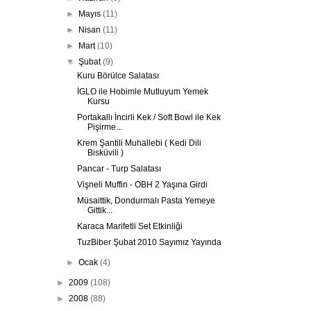
►
Mayıs
(11)
►
Nisan
(11)
►
Mart
(10)
▼
Şubat
(9)
Kuru Börülce Salatası
İGLO ile Hobimle Mutluyum Yemek
Kursu
Portakallı İncirli Kek / Soft Bowl ile Kek
Pişirme...
Krem Şantili Muhallebi ( Kedi Dili
Bisküvili )
Pancar - Turp Salatası
Vişneli Muffin - OBH 2 Yaşına Girdi
Müsaittik, Dondurmalı Pasta Yemeye
Gittik...
Karaca Marifetli Set Etkinliği
TuzBiber Şubat 2010 Sayımız Yayında
►
Ocak
(4)
►
2009
(108)
►
2008
(88)