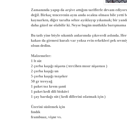
Zamanında yapıp da arşive attığım tariflerle devam ediyor
değil. Birkaç tencerenin aynı anda ocakta olması bile yetti 
kaynarken, diğer tarafta sebze ayıklayıp yıkamak; bir yanda
daha güzel ne olabilir ki. Neyse bugün mutfakla barışmama s
Bu tatlı yine böyle sıkıntılı anlarımda çıkıverdi aslında. Her
kakao da girmesi kuralı var yoksa evin erkekleri pek sevmi
olsun dedim.
Malzemeler:
1 lt süt
2 çorba kaşığı nişasta ( tercihen mısır nişastası )
2 çorba kaşığı un
5 çorba kaşığı tozşeker
50 gr tereyağ
1 paket toz krem şanti
1 paket kedi dili bisküvi
1 çay bardağı süt ( kedi dillerini ıslatmak için )
Üzerini süslemek için
fındık
frambuaz, vişne vs.