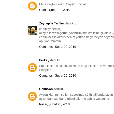
Eline sağlık canım..Gayet güzeller
Cuma, Şubat 19, 2010
Zeynep'le Tarifler
dedi ki...
canım yasemin,
acayip lezzetli görünüyor,bizim minikte içine çikolata ,
canım.nefiss olmuş.benim yerime de ye beyaz beyaz:))
öpüyorummmm
Cumartesi, Şubat 20, 2010
Ferkay
dedi ki...
Sütlü tatlılar sevilmezmi zaten başka tatlıları sevmem.
Sevgiler.
Cumartesi, Şubat 20, 2010
Unknown
dedi ki...
Aysun Hanımın sütleri sayesinde sütlü tatlılarda tav
açısından cup daha güzel ellerine sağlık yasemincim
Pazar, Şubat 21, 2010