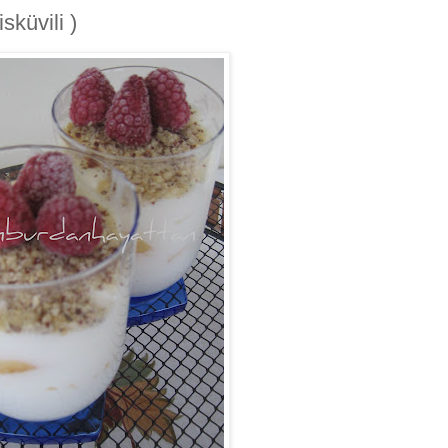
sküvili )