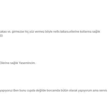
kakao vs. girmezse hiç yüz vermez böyle nefis tatlara.ellerine kollarına sağlık
))
 Ellerine sağlık Yasemincim.
an yapıyoruz Ben bunu cupda değilde borcamda bütün olarak yapıyorum ama servis