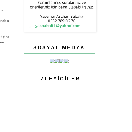
adar
bundan
 içine
lüm
SOSYAL MEDYA
İZLEYICILER