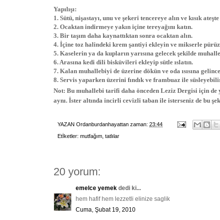
Yapılışı:
1. Sütü, nişastayı, unu ve şekeri tencereye alın ve kısık ateşte
2. Ocaktan indirmeye yakın içine tereyağını katın.
3. Bir taşım daha kaynattıktan sonra ocaktan alın.
4. İçine toz halindeki krem şantiyi ekleyin ve mikserle pürü
5. Kaselerin ya da kupların yarısına gelecek şekilde muhalle
6. Arasına kedi dili bisküvileri ekleyip sütle ıslatın.
7. Kalan muhallebiyi de üzerine dökün ve oda ısısına gelinc
8. Servis yaparken üzerini fındık ve frambuaz ile süsleyebili
Not: Bu muhallebi tarifi daha önceden Leziz Dergisi için de
aynı. İster altında incirli cevizli taban ile isterseniz de bu şe
YAZAN
Ordanburdanhayattan
zaman:
23:44
Etİketler:
mutfağım
,
tatlılar
20 yorum:
emelce yemek
dedi ki...
hem hafif hem lezzetli elinize saglik
Cuma, Şubat 19, 2010