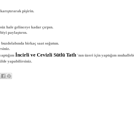
 karıştırarak pişirin.
zsüz hale gelinceye kadar çırpın.
biyi paylaştırın.
e buzdolabında birkaç saat soğutun.
rsiniz.
İncirli ve Cevizli Sütlü Tatlı
 yaptığım
'nın üzeri için yaptığım muhallebi
kilde yapabilirsiniz.