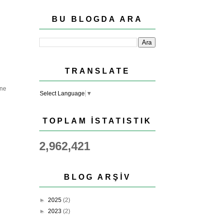
BU BLOGDA ARA
TRANSLATE
ine
Select Language
▼
TOPLAM İSTATISTIK
2,962,421
BLOG ARŞIV
►
2025
(2)
►
2023
(2)