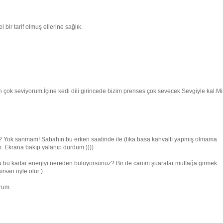
bir tarif olmuş ellerine sağlık.
için çok seviyorum.İçine kedi dili girincede bizim prenses çok sevecek.Sevgiyle kal.M
ba? Yok sanmam! Sabahın bu erken saatinde ile (tıka basa kahvaltı yapmış olmama
. Ekrana bakıp yalanıp durdum:))))
hu bu kadar enerjiyi nereden buluyorsunuz? Bir de canım şuaralar mutfağa girmek
ırsan öyle olur:)
rum.