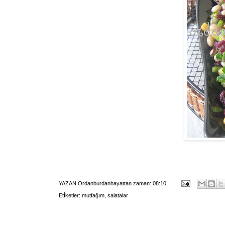
YAZAN
Ordanburdanhayattan
zaman:
08:10
Etİketler:
mutfağım
,
salatalar