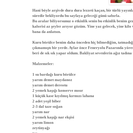
Hani böyle arşivde dura dura lezzeti kaçan, bir türlü yayın
süredir bekliyordu bu sayfaya geleceği günü sabırla.
Bu aralar biliyorsunuz o etkinlik senin bu etkinlik benim 
kalorisi az şeyler arıyor gözüm. Yine yaz gelecek, yine kilo
bana da anlatsın.
Kuru börülce benim daha önceden hiç bilmediğim, tatmadığı
çıkmamıştı bir yerde. Aylar önce Feneryolu Pazarında yöres
beri de sık sık yapar oldum. Bakliyat sevenlerin ağız tadına 
Malzemeler:
1 su bardağı kuru börülce
yarım demet maydanoz
yarım demet dereotu
2 yemek kaşığı konserve mısır
1 küçük kase kıyılmış kırmızı lahana
2 adet yeşil biber
2-3 dal taze soğan
yarım nar
2 yemek kaşığı nar ekşisi
yarım limon
zeytinyağı