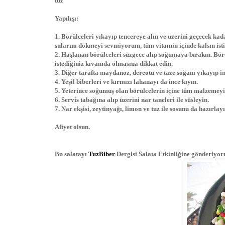
tuz
Yapılışı:
1. Börülceleri yıkayıp tencereye alın ve üzerini geçecek 
sularını dökmeyi sevmiyorum, tüm vitamin içinde kalsın ist
2. Haşlanan börülceleri süzgece alıp soğumaya bırakın. Bör
istediğiniz kıvamda olmasına dikkat edin.
3. Diğer tarafta maydanoz, dereotu ve taze soğanı yıkayıp in
4. Yeşil biberleri ve kırmızı lahanayı da ince kıyın.
5. Yeterince soğumuş olan börülcelerin içine tüm malzemeyi 
6. Servis tabağına alıp üzerini nar taneleri ile süsleyin.
7. Nar ekşisi, zeytinyağı, limon ve tuz ile sosunu da hazırla
Afiyet olsun.
Bu salatayı
TuzBiber
Dergisi Salata Etkinliğine gönderiyoru