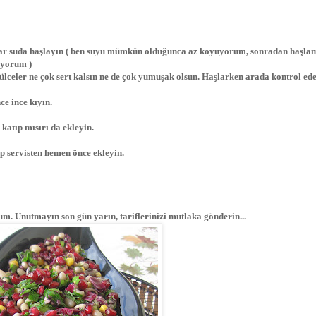
kadar suda haşlayın ( ben suyu mümkün olduğunca az koyuyorum, sonradan haşla
iyorum )
ülceler ne çok sert kalsın ne de çok yumuşak olsun. Haşlarken arada kontrol ed
ce ince kıyın.
katıp mısırı da ekleyin.
yıp servisten hemen önce ekleyin.
m. Unutmayın son gün yarın, tariflerinizi mutlaka gönderin...