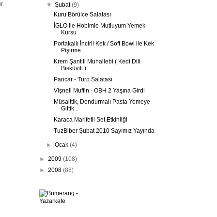
ür
▼
Şubat
(9)
Kuru Börülce Salatası
İGLO ile Hobimle Mutluyum Yemek
Kursu
Portakallı İncirli Kek / Soft Bowl ile Kek
Pişirme...
Krem Şantili Muhallebi ( Kedi Dili
Bisküvili )
Pancar - Turp Salatası
Vişneli Muffin - OBH 2 Yaşına Girdi
Müsaittik, Dondurmalı Pasta Yemeye
Gittik...
Karaca Marifetli Set Etkinliği
TuzBiber Şubat 2010 Sayımız Yayında
►
Ocak
(4)
►
2009
(108)
►
2008
(88)