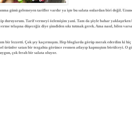
lanma günü gelemeyen tarifler vardır ya işte bu salata onlardan biri değil. Uzun
gezip duruyorum. Tarif vermeyi özlemişim yani. Tam da şöyle bahar yaklaşırken 
 verme telaşına düşeceğiz diye şimdiden sıkı tutmak gerek. Ama nasıl, bilen vars
m bir lezzetti. Çok şey kaçırmışım. Hep bloglarda görüp merak ederdim ki hi
el ürünler satan bir tezgahta görünce resmen atlayıp kapmıştım börülceyi. O 
uygun, çok ferah bir salata oluyor.