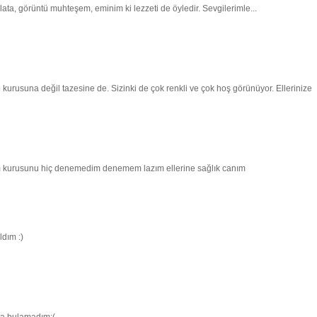
lata, görüntü muhteşem, eminim ki lezzeti de öyledir. Sevgilerimle...
kurusuna değil tazesine de. Sizinki de çok renkli ve çok hoş görünüyor. Ellerinize
ım kurusunu hiç denemedim denemem lazım ellerine sağlık canım
ldım :)