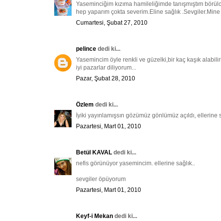
Yaseminciğim kızıma hamileliğimde tanışmıştım börülce 
hep yaparım çokta severim.Eline sağlık .Sevgiler.Mine
Cumartesi, Şubat 27, 2010
pelince
dedi ki...
Yasemincim öyle renkli ve güzelki,bir kaç kaşık alabilirim
iyi pazarlar diliyorum...
Pazar, Şubat 28, 2010
Özlem
dedi ki...
İyiki yayınlamışsın gözümüz gönlümüz açıldı, ellerine s
Pazartesi, Mart 01, 2010
Betül KAVAL
dedi ki...
nefis görünüyor yasemincim. ellerine sağlık..
sevgiler öpüyorum
Pazartesi, Mart 01, 2010
Keyf-i Mekan
dedi ki...