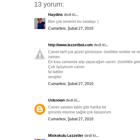
13 yorum:
Haydins
dedi ki...
Ben çok severim bu salatayı :)
Cumartesi, Şubat 27, 2010
http://www.lezzetibol.com
dedi ki...
Canım tarif çok güzel görünüyor. özellikle renkler ve
zaman.
En kısa zamanda alıp yapacağım canım. (özellikle gel
Çok öpüyorum canım
İyi tatiller
sevgiler
Cumartesi, Şubat 27, 2010
Unknown
dedi ki...
Canım salatan tablo gibi harika bir
görüntü ellerine sağlık çok öpüyorum.
Cumartesi, Şubat 27, 2010
Miskokulu Lezzetler
dedi ki...