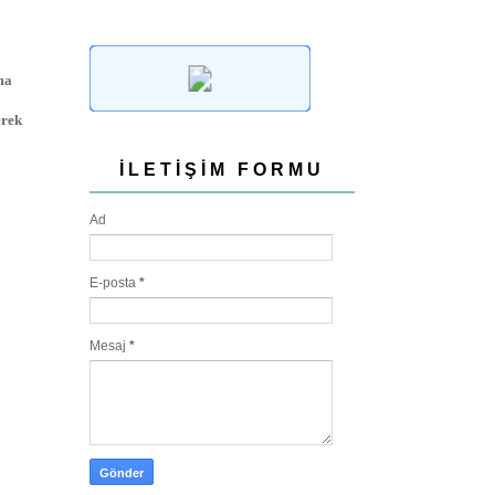
ma
erek
İLETIŞIM FORMU
Ad
E-posta
*
Mesaj
*