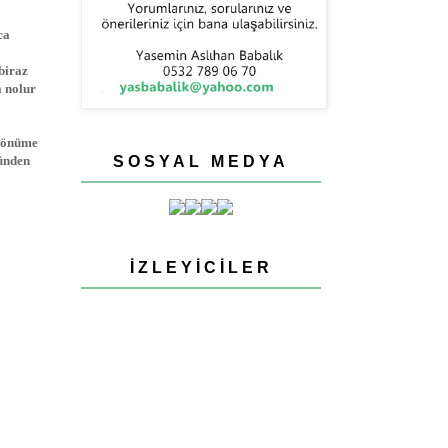
ca
biraz
a nolur
ç önüme
günden
SOSYAL MEDYA
İZLEYICILER