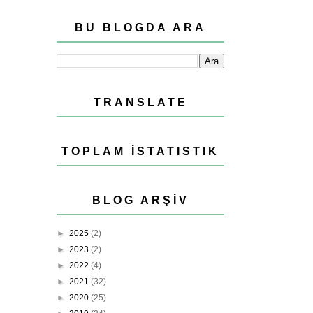
BU BLOGDA ARA
TRANSLATE
TOPLAM İSTATISTIK
BLOG ARŞIV
►
2025
(2)
►
2023
(2)
►
2022
(4)
►
2021
(32)
►
2020
(25)