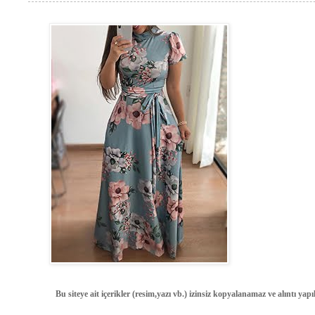
Bu siteye ait içerikler (resim,yazı vb.) izinsiz kopyalanamaz ve alıntı ya