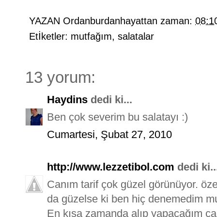
YAZAN
Ordanburdanhayattan
zaman:
08:1
Etİketler:
mutfağım
,
salatalar
13 yorum:
Haydins
dedi ki...
Ben çok severim bu salatayı :)
Cumartesi, Şubat 27, 2010
http://www.lezzetibol.com
dedi ki..
Canım tarif çok güzel görünüyor. özel
da güzelse ki ben hiç denemedim m
En kısa zamanda alıp yapacağım canı