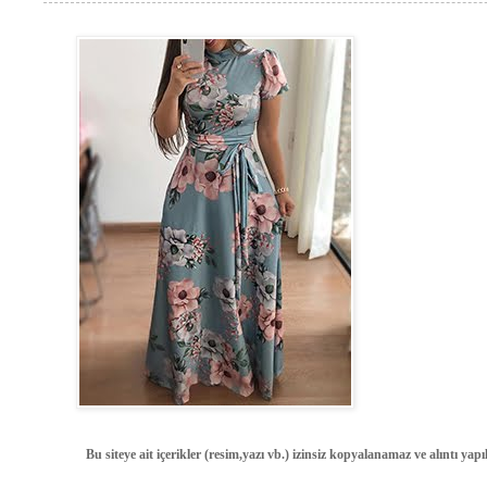
Bu siteye ait içerikler (resim,yazı vb.) izinsiz kopyalanamaz ve alıntı ya