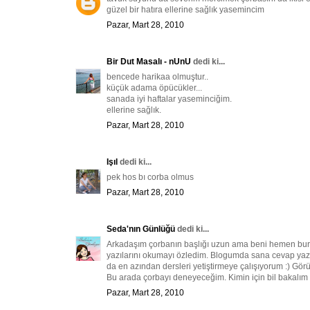
güzel bir hatıra ellerine sağlık yasemincim
Pazar, Mart 28, 2010
Bir Dut Masalı - nUnU
dedi ki...
bencede harikaa olmuştur..
küçük adama öpücükler...
sanada iyi haftalar yaseminciğim.
ellerine sağlık.
Pazar, Mart 28, 2010
Işıl
dedi ki...
pek hos bı corba olmus
Pazar, Mart 28, 2010
Seda'nın Günlüğü
dedi ki...
Arkadaşım çorbanın başlığı uzun ama beni hemen buray
yazılarını okumayı özledim. Blogumda sana cevap yazd
da en azından dersleri yetiştirmeye çalışıyorum :) Gör
Bu arada çorbayı deneyeceğim. Kimin için bil bakalım 
Pazar, Mart 28, 2010