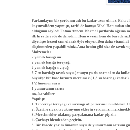
Farkındayım bir çorbanın adı bu kadar uzun olmaz. Fakat lez
kayınvalidem yapmıştı, tarifi de komşu Nihal Hanımdan almış
olduğunu söyledi Fatma Annem. Normal şartlarda ağzına m
ilk fırsatta evde de denedim. Hem o yesin hem de burada siz
diye, işte lezzeti tam olarak öyle oluyor. Ben daha vitaminl
düşünmeden yapabilirsiniz. Ama benim gibi size de tavuk suy
Malzemeler:
2 yemek kaşığı un
2 yemek kaşığı tereyağı
2 yemek kaşığı sıvıyağ
6-7 su bardağı tavuk suyu ( et suyu ya da normal su da kullan
büyükçe bir kase kırmızı mercimek ( 1,5 su bardağı kadar )
1/2 limonun suyu
1 yumurtanın sarısı
tuz, karabiber
Yapılışı:
1. Tencereye tereyağı ve sıvıyağı alıp üzerine unu ekleyin.
2. Üzerine sıcak tavuk suyunu ekleyin ve kırmızı mercimekle
3. Mercimekler ufalanıp parçalanana kadar pişirin.
4. Çorbayı blenderdan geçirin.
5. Bir kasede yarım limonun suyu ile yumurtanın sarısını güz