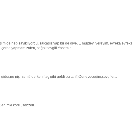
şim de hep sayıklıyordu, salçasız yap bir de diye. E müjdeyi vereyim. evreka evrek
da çorba yapmam zaten, sağol sevgili Yasemin.
der,ne pişirsem? derken ilaç gibi geldi bu tarif:)Deneyeceğim,sevgiler...
imki körili, sebzeli...