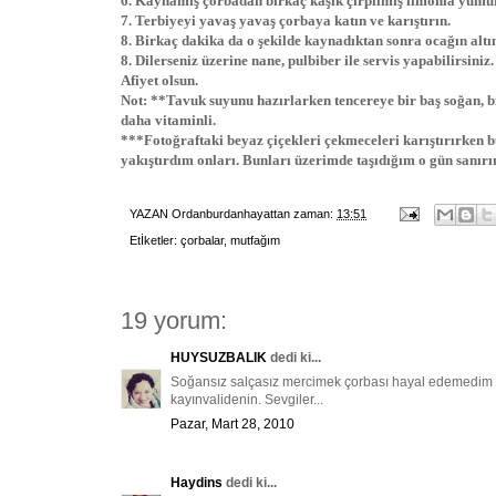
6. Kaynamış çorbadan birkaç kaşık çırpılmış limonla yumur
7. Terbiyeyi yavaş yavaş çorbaya katın ve karıştırın.
8. Birkaç dakika da o şekilde kaynadıktan sonra ocağın altın
8. Dilerseniz üzerine nane, pulbiber ile servis yapabilirsiniz.
Afiyet olsun.
Not: **Tavuk suyunu hazırlarken tencereye bir baş soğan, b
daha vitaminli.
***Fotoğraftaki beyaz çiçekleri çekmeceleri karıştırırken b
yakıştırdım onları. Bunları üzerimde taşıdığım o gün sanırım
YAZAN
Ordanburdanhayattan
zaman:
13:51
Etİketler:
çorbalar
,
mutfağım
19 yorum:
HUYSUZBALIK
dedi ki...
Soğansız salçasız mercimek çorbası hayal edemedim bi
kayınvalidenin. Sevgiler...
Pazar, Mart 28, 2010
Haydins
dedi ki...