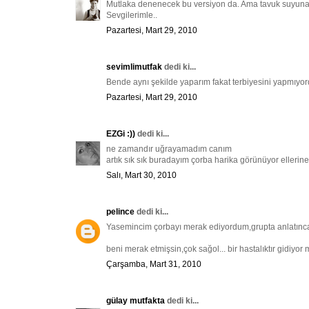
Mutlaka denenecek bu versiyon da. Ama tavuk suyuna d
Sevgilerimle..
Pazartesi, Mart 29, 2010
sevimlimutfak
dedi ki...
Bende aynı şekilde yaparım fakat terbiyesini yapmıyord
Pazartesi, Mart 29, 2010
EZGi :))
dedi ki...
ne zamandır uğrayamadım canım
artık sık sık buradayım çorba harika görünüyor ellerine
Salı, Mart 30, 2010
pelince
dedi ki...
Yasemincim çorbayı merak ediyordum,grupta anlatınca ak
beni merak etmişsin,çok sağol... bir hastalıktır gidiyor
Çarşamba, Mart 31, 2010
gülay mutfakta
dedi ki...