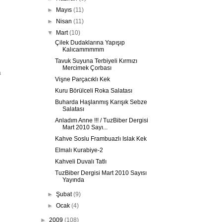
►
Mayıs
(11)
►
Nisan
(11)
▼
Mart
(10)
Çilek Dudaklarına Yapışıp
Kalıcammmmm
Tavuk Suyuna Terbiyeli Kırmızı
Mercimek Çorbası
a
Vişne Parçacıklı Kek
Kuru Börülceli Roka Salatası
Buharda Haşlanmış Karışık Sebze
Salatası
Anladım Anne !!! / TuzBiber Dergisi
Mart 2010 Sayı...
Kahve Soslu Frambuazlı Islak Kek
Elmalı Kurabiye-2
Kahveli Duvalı Tatlı
TuzBiber Dergisi Mart 2010 Sayısı
Yayında
►
Şubat
(9)
►
Ocak
(4)
►
2009
(108)