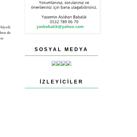
biyeli
ben de
sı
SOSYAL MEDYA
İZLEYICILER