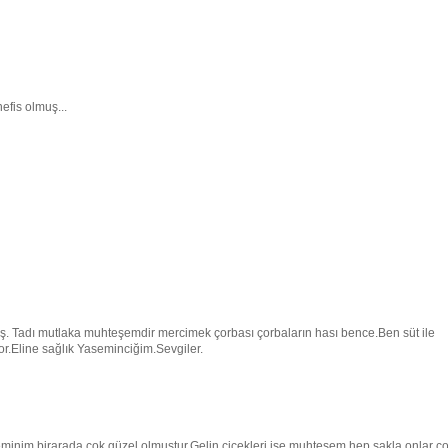
fis olmuş...
ş. Tadı mutlaka muhteşemdir mercimek çorbası çorbaların hası bence.Ben süt ile
.Eline sağlık Yaseminciğim.Sevgiler.
eminim birarada çok güzel olmuştur.Gelin çiçekleri ise muhteşem hep sakla onlar ç