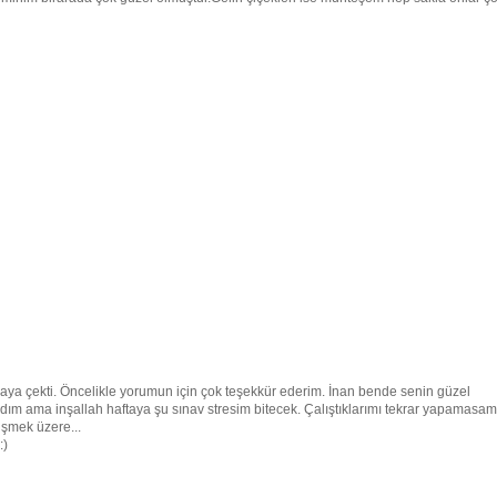
a çekti. Öncelikle yorumun için çok teşekkür ederim. İnan bende senin güzel
ım ama inşallah haftaya şu sınav stresim bitecek. Çalıştıklarımı tekrar yapamasam
üşmek üzere...
:)