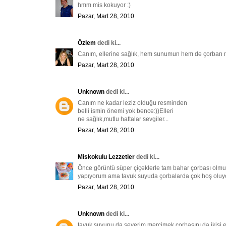
hmm mis kokuyor :)
Pazar, Mart 28, 2010
Özlem
dedi ki...
Canım, ellerine sağlık, hem sunumun hem de çorban ne
Pazar, Mart 28, 2010
Unknown
dedi ki...
Canım ne kadar leziz olduğu resminden
belli ismin önemi yok bence:))Elleri
ne sağlık,mutlu haftalar sevgiler...
Pazar, Mart 28, 2010
Miskokulu Lezzetler
dedi ki...
Önce görüntü süper çiçeklerle tam bahar çorbası olmu
yapıyorum ama tavuk suyuda çorbalarda çok hoş oluyor
Pazar, Mart 28, 2010
Unknown
dedi ki...
tavuk suyunu da severim mercimek çorbasını da ikisi 