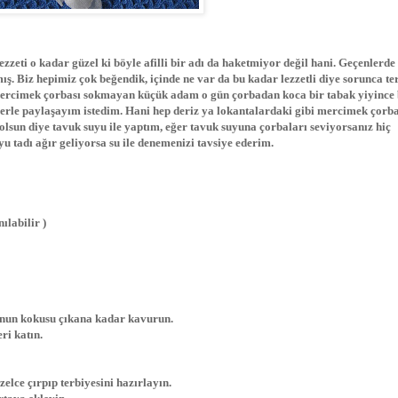
zeti o kadar güzel ki böyle afilli bir adı da haketmiyor değil hani. Geçenlerde
. Biz hepimiz çok beğendik, içinde ne var da bu kadar lezzetli diye sorunca ter
ercimek çorbası sokmayan küçük adam o gün çorbadan koca bir tabak yiyince 
lerle paylaşayım istedim. Hani hep deriz ya lokantalardaki gibi mercimek çorba
i olsun diye tavuk suyu ile yaptım, eğer tavuk suyuna çorbaları seviyorsanız hiç
u tadı ağır geliyorsa su ile denemenizi tavsiye ederim.
ılabilir )
 Unun kokusu çıkana kadar kavurun.
ri katın.
elce çırpıp terbiyesini hazırlayın.