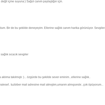
eğil içme suyuna:) Sağol canım paylaştığın için.
um. Bir de bu şekilde deneyeyim. Ellerine sağlık canım harika görünüyor. Sevgiler.
 sağlık sıcacık sevgiler
lıma takılmıştı :)... özgürde bu şekilde sever eminim...ellerine sağlık..
 malesef.. tuzbiber mail adresine mail atmıştım,umarım almışsındır...çok öpüyorum...