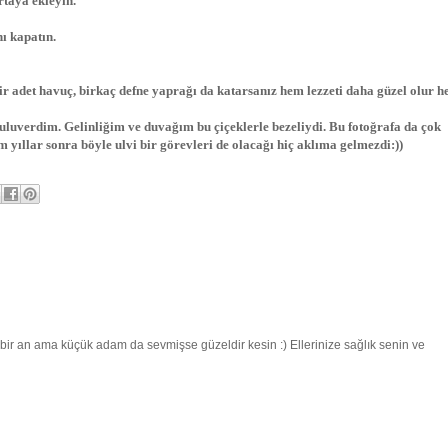
taya ekleyin.
ı kapatın.
ir adet havuç, birkaç defne yaprağı da katarsanız hem lezzeti daha güzel olur 
uluverdim. Gelinliğim ve duvağım bu çiçeklerle bezeliydi. Bu fotoğrafa da çok
 yıllar sonra böyle ulvi bir görevleri de olacağı hiç aklıma gelmezdi:))
r an ama küçük adam da sevmişse güzeldir kesin :) Ellerinize sağlık senin ve