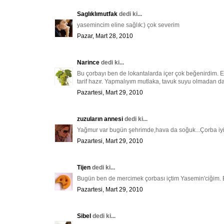
Saglıklımutfak
dedi ki...
yasemincim eline sağlık:) çok severim
Pazar, Mart 28, 2010
Narince
dedi ki...
Bu çorbayı ben de lokantalarda içer çok beğenirdim. E
tarif hazır. Yapmalıyım mutlaka, tavuk suyu olmadan 
Pazartesi, Mart 29, 2010
zuzuların annesi
dedi ki...
Yağmur var bugün şehrimde,hava da soğuk...Çorba iyi gi
Pazartesi, Mart 29, 2010
Tijen
dedi ki...
Bugün ben de mercimek çorbası içtim Yasemin'ciğim. Ben
Pazartesi, Mart 29, 2010
Sibel
dedi ki...