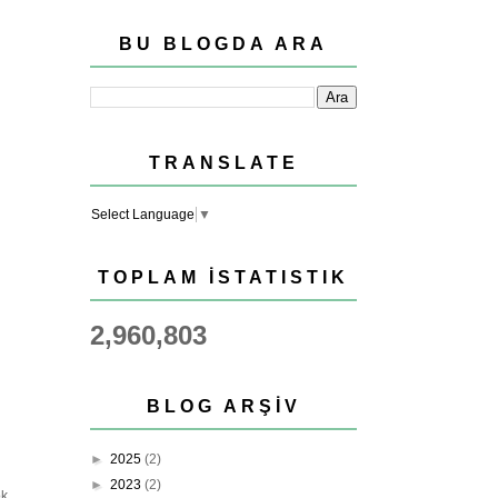
BU BLOGDA ARA
TRANSLATE
Select Language
▼
TOPLAM İSTATISTIK
2,960,803
BLOG ARŞIV
►
2025
(2)
►
2023
(2)
ok