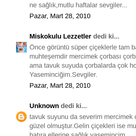
ne sağlık,mutlu haftalar sevgiler...
Pazar, Mart 28, 2010
Miskokulu Lezzetler
dedi ki...
Önce görüntü süper çiçeklerle tam b
muhteşemdir mercimek çorbası çorba
ama tavuk suyuda çorbalarda çok hoş
Yaseminciğim.Sevgiler.
Pazar, Mart 28, 2010
Unknown
dedi ki...
tavuk suyunu da severim mercimek ço
güzel olmuştur.Gelin çiçekleri ise m
hatıra ellerine sağlık yasemincim