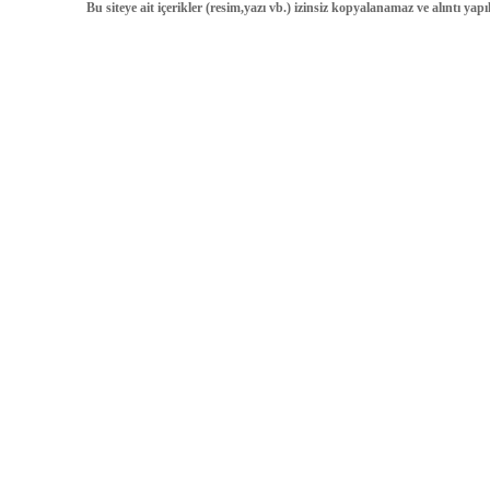
Bu siteye ait içerikler (resim,yazı vb.) izinsiz kopyalanamaz ve alıntı ya