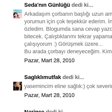
Seda'nın Günlüğü
dedi ki...
Arkadaşım çorbanın başlığı uzun am
yorumun için çok teşekkür ederim. İ
özledim. Blogumda sana cevap yazdı
bitecek. Çalıştıklarımı tekrar yapam
çalışıyorum :) Görüşmek üzere...
Bu arada çorbayı deneyeceğim. Kimin 
Pazar, Mart 28, 2010
Saglıklımutfak
dedi ki...
yasemincim eline sağlık:) çok sever
Pazar, Mart 28, 2010
Narince
dedi ki...