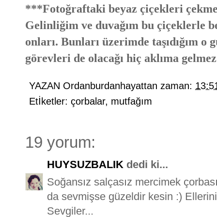
***Fotoğraftaki beyaz çiçekleri çekme
Gelinliğim ve duvağım bu çiçeklerle be
onları. Bunları üzerimde taşıdığım o g
görevleri de olacağı hiç aklıma gelmez
YAZAN
Ordanburdanhayattan
zaman:
13:5
Etİketler:
çorbalar
,
mutfağım
19 yorum:
HUYSUZBALIK
dedi ki...
Soğansız salçasız mercimek çorbas
da sevmişse güzeldir kesin :) Ellerin
Sevgiler...