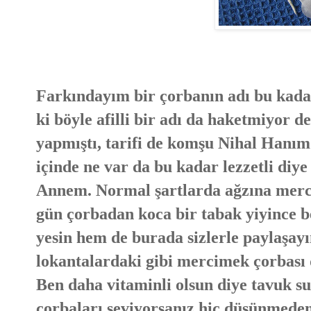
Farkındayım bir çorbanın adı bu kadar
ki böyle afilli bir adı da haketmiyor 
yapmıştı, tarifi de komşu Nihal Hanım
içinde ne var da bu kadar lezzetli diy
Annem. Normal şartlarda ağzına mer
gün çorbadan koca bir tabak yiyince b
yesin hem de burada sizlerle paylaşay
lokantalardaki gibi mercimek çorbası di
Ben daha vitaminli olsun diye tavuk su
çorbaları seviyorsanız hiç düşünmeden