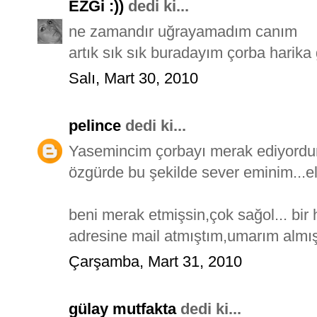
EZGi :))
dedi ki...
ne zamandır uğrayamadım canım
artık sık sık buradayım çorba harika 
Salı, Mart 30, 2010
pelince
dedi ki...
Yasemincim çorbayı merak ediyordum,g
özgürde bu şekilde sever eminim...ell
beni merak etmişsin,çok sağol... bir h
adresine mail atmıştım,umarım almış
Çarşamba, Mart 31, 2010
gülay mutfakta
dedi ki...