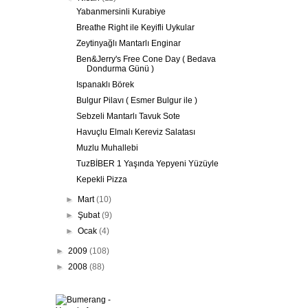
Yabanmersinli Kurabiye
Breathe Right ile Keyifli Uykular
Zeytinyağlı Mantarlı Enginar
Ben&Jerry's Free Cone Day ( Bedava
Dondurma Günü )
Ispanaklı Börek
Bulgur Pilavı ( Esmer Bulgur ile )
Sebzeli Mantarlı Tavuk Sote
Havuçlu Elmalı Kereviz Salatası
Muzlu Muhallebi
TuzBİBER 1 Yaşında Yepyeni Yüzüyle
Kepekli Pizza
►
Mart
(10)
►
Şubat
(9)
►
Ocak
(4)
►
2009
(108)
►
2008
(88)