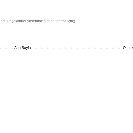
i :) teşekkürler yaseminciğim hatırlatma için;)
Ana Sayfa
Önceki