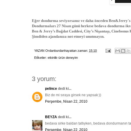
Eğer dondurma seviyorsanız ve daha önceden Ben&Jerry's D
Dondurmaları 27 Nisan günü herkese bedava dondurma ikr
Ben & Jerry’s Bağdat Caddesi, City’s Nişantaşı, Cinebonus 
Şimdiden ajandanıza not etmeyi unutmayın.
YAZAN
Ordanburdanhayattan
zaman:
15:10
Etİketler:
etkinlik-ürün deneyim
3 yorum:
pelince
dedi ki...
Biz de mi sıraya girsek ne yapsak:))
Perşembe, Nisan 22, 2010
BEYZA
dedi ki...
bedava sirke baldan tatlıyken, bedava dondurmanın tad
Perşembe, Nisan 22, 2010